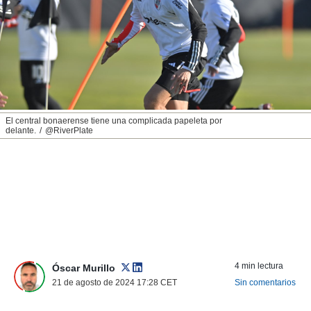
nos permite
ACEPTAR
estra
Y
ara seguir
CONTINUAR
e contenido
stándares
sin coste.
CONFIGURAR
 botón
continuar",
RECHAZAR
El central bonaerense tiene una complicada papeleta por
der a la
delante.
@RiverPlate
ndo la
 de todas
, ya sean
de nuestros
 nos
 y análisis
tamiento en
b, así como
un perfil
4 min lectura
Óscar Murillo
para
21 de agosto de 2024 17:28
CET
Sin comentarios
ublicidad y
do en