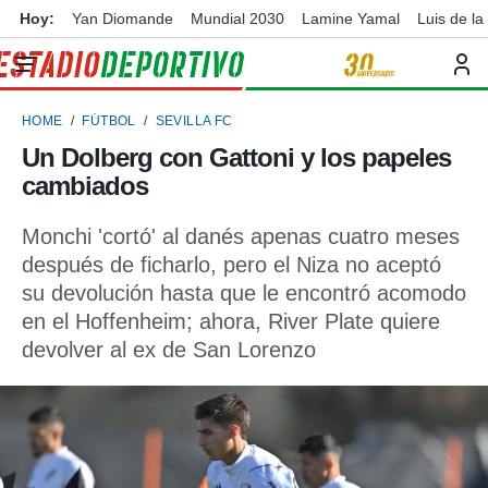
Hoy:
Yan Diomande
Mundial 2030
Lamine Yamal
Luis de la
privacidad
o de
ortivo
HOME
FÚTBOL
SEVILLA FC
ortivo.com)
borado por
Un Dolberg con Gattoni y los papeles
es para
cambiados
ue la
 que se
e calidad.
Monchi 'cortó' al danés apenas cuatro meses
eder a este
después de ficharlo, pero el Niza no aceptó
ediante las
su devolución hasta que le encontró acomodo
opciones:
en el Hoffenheim; ahora, River Plate quiere
ookies y
devolver al ex de San Lorenzo
e forma
d digital
ada, basada
mación
ediante
ecnologías