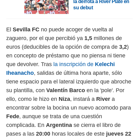
la derrota a River Plate en
o.
su debut
calización
precisa e
ión mediante
El
Sevilla FC
no puede acoger de vuelta al
, publicidad
zaguero, por el que percibió ya
1,5
millones de
euros (deducibles de la opción de compra de
3,2
)
dos,
en concepto de préstamo que no piensa ni tiene
 publicidad
,
que devolver. Tras
la inscripción de
Kelechi
ón de
Iheanacho
, salidas de última hora aparte, sólo
 desarrollo
s.
tiene espacio para el lateral izquierdo que abroche
tros 1199
su plantilla, con
Valentín Barco
en la 'pole'. Por
ios
ello, como le hizo en
Niza
, instará a
River
a
encontrar sobre la bocina un nuevo acomodo para
Fede
, aunque se trata de una cuestión
complicada. En
Argentina
se cierra el libro de
pases a las
20:00
horas locales de este
jueves 22