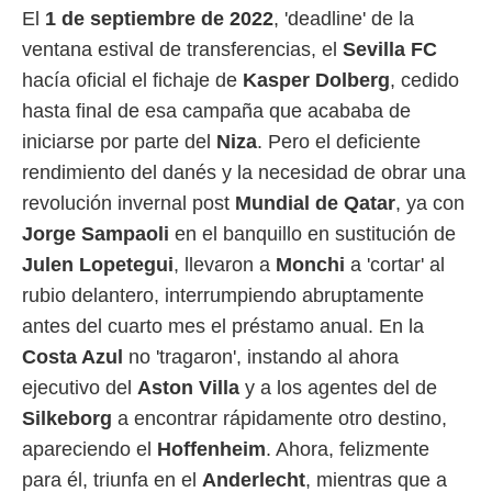
El
1 de septiembre de 2022
, 'deadline' de la
 mismo.
sultar más
ventana estival de transferencias, el
Sevilla FC
 en nuestra
hacía oficial el fichaje de
Kasper Dolberg
, cedido
 Cookies
y
ualquier
hasta final de esa campaña que acababa de
iniciarse por parte del
Niza
. Pero el deficiente
ento
 botón
rendimiento del danés y la necesidad de obrar una
ación de
revolución invernal post
Mundial de Qatar
, ya con
kies
 disponible
Jorge Sampaoli
en el banquillo en sustitución de
e nuestra
Julen Lopetegui
, llevaron a
Monchi
a 'cortar' al
.
rubio delantero, interrumpiendo abruptamente
IVAMENTE,
antes del cuarto mes el préstamo anual. En la
Costa Azul
no 'tragaron', instando al ahora
as
ejecutivo del
Aston Villa
y a los agentes del de
 a cookies
Silkeborg
a encontrar rápidamente otro destino,
 no aceptar
apareciendo el
Hoffenheim
. Ahora, felizmente
ón de
uedes
para él, triunfa en el
Anderlecht
, mientras que a
uestro sitio