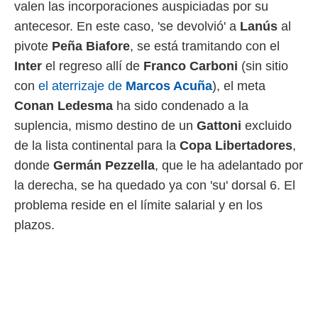
valen las incorporaciones auspiciadas por su
ento u
antecesor. En este caso, 'se devolvió' a
Lanús
al
 de datos
pivote
Peña Biafore
, se está tramitando con el
er momento
ic en
Inter
el regreso allí de
Franco Carboni
(sin sitio
o en
con
el aterrizaje de
Marcos Acuña
), el meta
 Cookies
en
Conan Ledesma
ha sido condenado a la
eb.
suplencia, mismo destino de un
Gattoni
excluido
y
de la lista continental para la
Copa Libertadores
,
socios
donde
Germán Pezzella
, que le ha adelantado por
el
la derecha, se ha quedado ya con 'su' dorsal 6. El
to de
problema reside en el límite salarial y en los
plazos.
la
 en un
 y/o acceder
 de datos
ara
 anuncios
ar perfiles