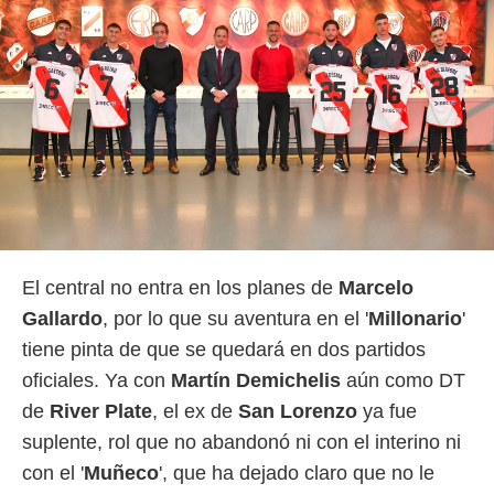
 botón
.
nto,
cios
kies,
ores únicos
as similares
nar,
rocesar
onales como
 este sitio
El central no entra en los planes de
Marcelo
recciones IP
ficadores de
Gallardo
, por lo que su aventura en el '
Millonario
'
 posible
tiene pinta de que se quedará en dos partidos
s
 traten tus
oficiales. Ya con
Martín Demichelis
aún como DT
nales en
de
River Plate
, el ex de
San Lorenzo
ya fue
 interés
go a lo que
suplente, rol que no abandonó ni con el interino ni
nerte. Para
con el '
Muñeco
', que ha dejado claro que no le
retirar su