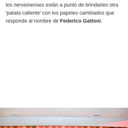
los nervionenses están a punto de brindarles otra
rtivo.com.
'patata caliente' con los papeles cambiados que
o, te
responde al nombre de
Federico Gattoni
.
 de que
talarán
e sean
para
a
por el sitio
o se
cookies para
nto ni para
licidad o
ado, aunque
sualizar
general no
ada. Puedes
 instalación
y acceder a
io web a
ste abono