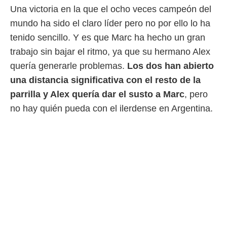
idad
Una victoria en la que el ocho veces campeón del
a, utilizar
a
mundo ha sido el claro líder pero no por ello lo ha
 la
tenido sencillo. Y es que Marc ha hecho un gran
trabajo sin bajar el ritmo, ya que su hermano Alex
da, crear un
personalizar
quería generarle problemas.
Los dos han abierto
o, uso de
una distancia significativa con el resto de la
a la
e contenido
parrilla y Alex quería dar el susto a Marc
, pero
do, medir el
no hay quién pueda con el ilerdense en Argentina.
 de la
medir el
 del
 comprender
 través de
s o a través
nación de
edentes de
fuentes,
y mejora de
os, uso de
ados con el
 seleccionar