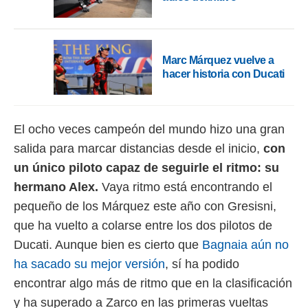
 botón
.
nto,
Marc Márquez vuelve a
hacer historia con Ducati
cios
kies,
ores únicos
as similares
El ocho veces campeón del mundo hizo una gran
nar,
rocesar
salida para marcar distancias desde el inicio,
con
onales como
un único piloto capaz de seguirle el ritmo: su
 este sitio
recciones IP
hermano Alex.
Vaya ritmo está encontrando el
ficadores de
pequeño de los Márquez este año con Gresisni,
 posible
s
que ha vuelto a colarse entre los dos pilotos de
 traten tus
Ducati. Aunque bien es cierto que
Bagnaia aún no
nales en
 interés
ha sacado su mejor versión
, sí ha podido
go a lo que
encontrar algo más de ritmo que en la clasificación
nerte. Para
retirar su
y ha superado a Zarco en las primeras vueltas