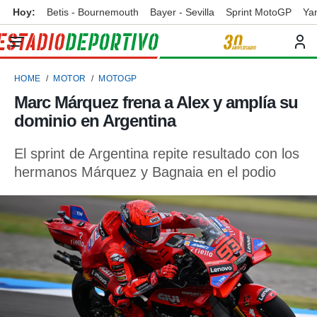
Hoy:
Betis - Bournemouth
Bayer - Sevilla
Sprint MotoGP
Ya
privacidad
o de
ortivo
HOME
MOTOR
MOTOGP
ortivo.com)
borado por
Marc Márquez frena a Alex y amplía su
es para
dominio en Argentina
ue la
 que se
e calidad.
El sprint de Argentina repite resultado con los
eder a este
hermanos Márquez y Bagnaia en el podio
ediante las
opciones:
ookies y
e forma
d digital
ada, basada
mación
ediante
ecnologías