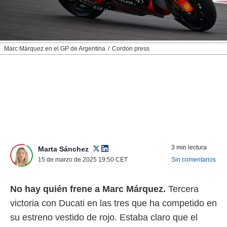
nos permite
ACEPTAR
estra
Y
ara seguir
CONTINUAR
e contenido
stándares
Marc Márquez en el GP de Argentina
Cordon press
sin coste.
CONFIGURAR
 botón
continuar",
RECHAZAR
der a la
ndo la
 de todas
, ya sean
de nuestros
 nos
3 min lectura
Marta Sánchez
 y análisis
15 de marzo de 2025 19:50
CET
Sin comentarios
tamiento en
b, así como
No hay quién frene a Marc Márquez.
Tercera
un perfil
para
victoria con Ducati en las tres que ha competido en
ublicidad y
su estreno vestido de rojo. Estaba claro que el
do en