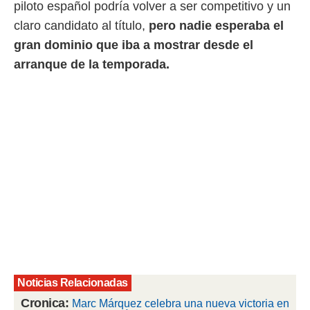
piloto español podría volver a ser competitivo y un
 mismo.
claro candidato al título,
pero nadie esperaba el
sultar más
 en nuestra
gran dominio que iba a mostrar desde el
 Cookies
y
arranque de la temporada.
ualquier
ento
 botón
ación de
kies
 disponible
e nuestra
.
IVAMENTE,
as
 a cookies
 no aceptar
Noticias Relacionadas
ón de
uedes
Cronica:
Marc Márquez celebra una nueva victoria en
uestro sitio