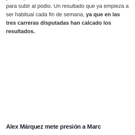
ento u
para subir al podio. Un resultado que ya empieza a
 de datos
ser habitual cada fin de semana,
ya que en las
er momento
tres carreras disputadas han calcado los
ic en
resultados.
o en
 Cookies
en
eb.
y
socios
el
to de
la
 en un
 y/o acceder
 de datos
ara
 anuncios
Alex Márquez mete presión a Marc
ar perfiles