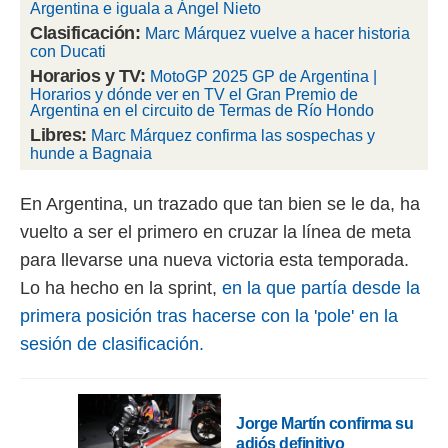
Argentina e iguala a Ángel Nieto
Clasificación:
Marc Márquez vuelve a hacer historia
rtivo.com.
con Ducati
o, te
Horarios y TV:
 de que
MotoGP 2025 GP de Argentina |
talarán
Horarios y dónde ver en TV el Gran Premio de
Argentina en el circuito de Termas de Río Hondo
e sean
para
Libres:
Marc Márquez confirma las sospechas y
a
hunde a Bagnaia
por el sitio
o se
En Argentina, un trazado que tan bien se le da, ha
cookies para
vuelto a ser el primero en cruzar la línea de meta
nto ni para
para llevarse una nueva victoria esta temporada.
licidad o
Lo ha hecho en la sprint,
en la que partía desde la
ado, aunque
primera posición tras hacerse con la 'pole' en la
sualizar
general no
sesión de clasificación.
ada. Puedes
 instalación
y acceder a
io web a
Jorge Martín confirma su
ste abono
adiós definitivo