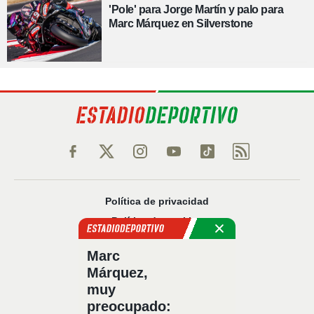
'Pole' para Jorge Martín y palo para
Marc Márquez en Silverstone
Política de privacidad
Política de cookies
Política Comercial
Marc
Aviso legal
Márquez,
Configuración de privacidad
muy
Sobre nosotros
preocupado: