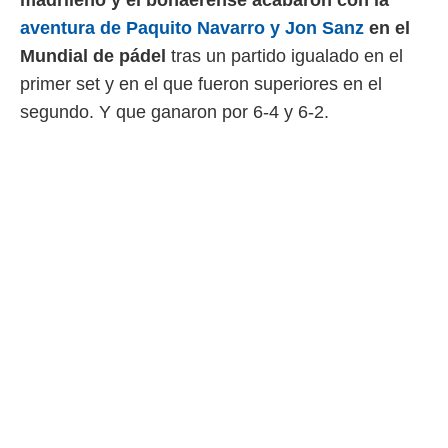
ento u
aventura de Paquito Navarro y Jon Sanz
en el
 de datos
Mundial de pádel
tras un partido igualado en el
er momento
primer set y en el que fueron superiores en el
ic en
o en
segundo. Y que ganaron por 6-4 y 6-2.
 Cookies
en
eb.
y
socios
el
to de
la
 en un
 y/o acceder
 de datos
ara
 anuncios
ar perfiles