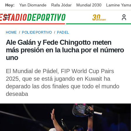
Hoy:
Yan Diomande
Rafa Jódar
Mundial 2030
Lamine Yama
privacidad
o de
ortivo
HOME
POLIDEPORTIVO
PADEL
ortivo.com)
borado por
Ale Galán y Fede Chingotto meten
es para
más presión en la lucha por el número
ue la
 que se
uno
e calidad.
eder a este
El Mundial de Pádel, FIP World Cup Pairs
ediante las
2025, que se está jugando en Kuwait ha
opciones:
deparado las dos finales que todo el mundo
ookies y
deseaba
e forma
d digital
ada, basada
mación
ediante
ecnologías