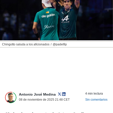
nos permite
ACEPTAR
estra
Y
ara seguir
CONTINUAR
e contenido
stándares
sin coste.
CONFIGURAR
 botón
continuar",
RECHAZAR
Chingotto saluda a los aficionados
@padelfip
der a la
ndo la
 de todas
, ya sean
de nuestros
 nos
 y análisis
tamiento en
b, así como
4 min lectura
un perfil
Antonio José Medina
para
08 de noviembre de 2025 21:48
CET
Sin comentarios
ublicidad y
do en