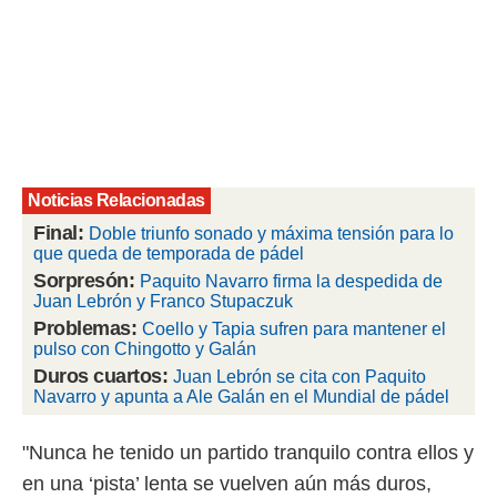
rtivo.com.
o, te
 de que
talarán
e sean
para
a
por el sitio
Noticias Relacionadas
o se
Final:
cookies para
Doble triunfo sonado y máxima tensión para lo
que queda de temporada de pádel
nto ni para
Sorpresón:
Paquito Navarro firma la despedida de
licidad o
Juan Lebrón y Franco Stupaczuk
Problemas:
Coello y Tapia sufren para mantener el
ado, aunque
pulso con Chingotto y Galán
sualizar
Duros cuartos:
Juan Lebrón se cita con Paquito
general no
Navarro y apunta a Ale Galán en el Mundial de pádel
ada. Puedes
 instalación
y acceder a
"Nunca he tenido un partido tranquilo contra ellos y
io web a
en una ‘pista’ lenta se vuelven aún más duros,
ste abono