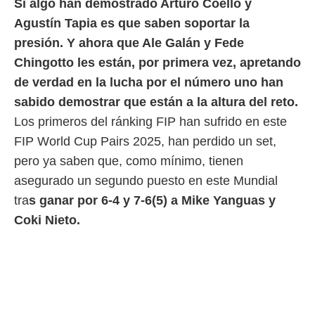
Si algo han demostrado Arturo Coello y
 mismo.
Agustín Tapia es que saben soportar la
sultar más
 en nuestra
presión. Y ahora que Ale Galán y Fede
 Cookies
y
Chingotto les están, por primera vez, apretando
ualquier
de verdad en la lucha por el número uno han
ento
sabido demostrar que están a la altura del reto.
 botón
Los primeros del ránking FIP han sufrido en este
ación de
kies
FIP World Cup Pairs 2025, han perdido un set,
 disponible
pero ya saben que, como mínimo, tienen
e nuestra
.
asegurado un segundo puesto en este Mundial
tra
s ganar por 6-4 y 7-6(5) a Mike Yanguas y
IVAMENTE,
Coki Nieto.
as
 a cookies
 no aceptar
ón de
uedes
uestro sitio