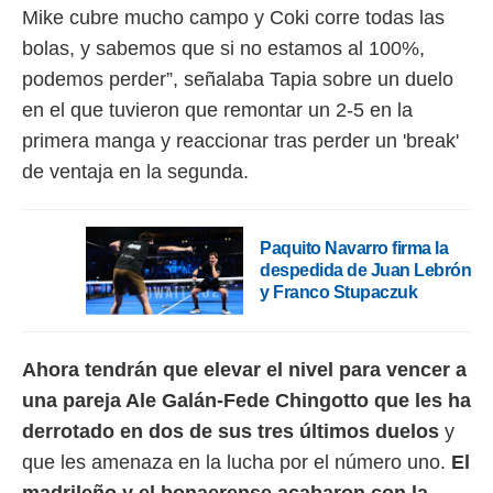
 botón
Mike cubre mucho campo y Coki corre todas las
.
bolas, y sabemos que si no estamos al 100%,
podemos perder”, señalaba Tapia sobre un duelo
nto,
en el que tuvieron que remontar un 2-5 en la
cios
primera manga y reaccionar tras perder un 'break'
kies,
ores únicos
de ventaja en la segunda.
as similares
nar,
rocesar
Paquito Navarro firma la
onales como
despedida de Juan Lebrón
 este sitio
y Franco Stupaczuk
recciones IP
ficadores de
 posible
s
Ahora tendrán que elevar el nivel para vencer a
 traten tus
nales en
una pareja Ale Galán-Fede Chingotto que les ha
 interés
derrotado en dos de sus tres últimos duelos
y
go a lo que
que les amenaza en la lucha por el número uno.
El
nerte. Para
retirar su
madrileño y el bonaerense acabaron con la