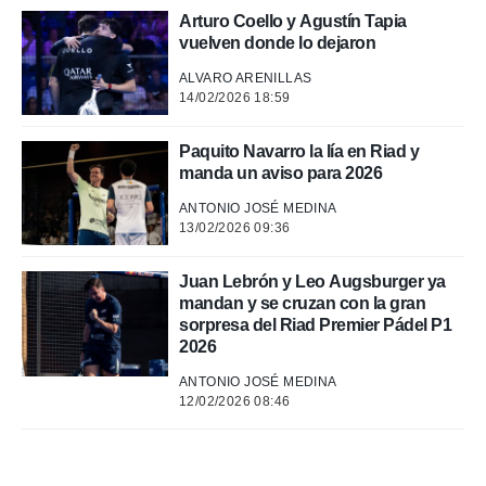
Arturo Coello y Agustín Tapia
 de datos
vuelven donde lo dejaron
er momento
ic en
ALVARO ARENILLAS
14/02/2026 18:59
o en
 Cookies
en
Paquito Navarro la lía en Riad y
eb.
manda un aviso para 2026
y
ANTONIO JOSÉ MEDINA
socios
13/02/2026 09:36
el
Juan Lebrón y Leo Augsburger ya
to de
mandan y se cruzan con la gran
sorpresa del Riad Premier Pádel P1
la
2026
 en un
 y/o acceder
ANTONIO JOSÉ MEDINA
 de datos
12/02/2026 08:46
ara
 anuncios
ar perfiles
idad