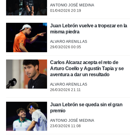
 mismo.
ANTONIO JOSÉ MEDINA
sultar más
01/04/2026 20:19
 en nuestra
 Cookies
y
ualquier
Juan Lebrón vuelve a tropezar en la
misma piedra
ento
ALVARO ARENILLAS
 botón
29/03/2026 00:05
ación de
kies
 disponible
Carlos Alcaraz acepta el reto de
e nuestra
Arturo Coello y Agustín Tapia y se
.
aventura a dar un resultado
IVAMENTE,
ALVARO ARENILLAS
26/03/2026 21:11
as
Juan Lebrón se queda sin el gran
 a cookies
premio
 no aceptar
ón de
ANTONIO JOSÉ MEDINA
23/03/2026 11:08
uedes
uestro sitio