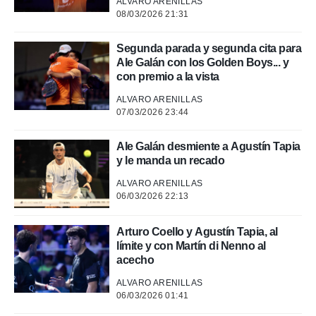
ALVARO ARENILLAS
.
08/03/2026 21:31
nto,
Segunda parada y segunda cita para
Ale Galán con los Golden Boys... y
cios
con premio a la vista
kies,
ores únicos
ALVARO ARENILLAS
as similares
07/03/2026 23:44
nar,
rocesar
Ale Galán desmiente a Agustín Tapia
onales como
y le manda un recado
 este sitio
recciones IP
ALVARO ARENILLAS
ficadores de
06/03/2026 22:13
 posible
s
Arturo Coello y Agustín Tapia, al
 traten tus
límite y con Martín di Nenno al
nales en
acecho
 interés
go a lo que
ALVARO ARENILLAS
nerte. Para
06/03/2026 01:41
retirar su
ento u