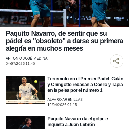
nos permite
ACEPTAR
estra
Y
ara seguir
CONTINUAR
e contenido
stándares
sin coste.
CONFIGURAR
Paquito Navarro, de sentir que su
 botón
pádel es "obsoleto" a darse su primera
continuar",
RECHAZAR
alegría en muchos meses
der a la
ndo la
ANTONIO JOSÉ MEDINA
 de todas
04/07/2026 11:45
, ya sean
de nuestros
 nos
Terremoto en el Premier Padel: Galán
y Chingotto rebasan a Coello y Tapia
 y análisis
en la pelea por el número 1
tamiento en
b, así como
ALVARO ARENILLAS
un perfil
19/04/2026 01:15
para
ublicidad y
Paquito Navarro da el golpe e
inquieta a Juan Lebrón
do en