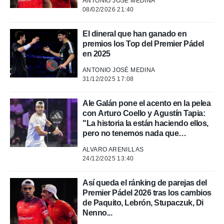
o.
ANTONIO JOSÉ MEDINA
08/02/2026 21:40
calización
precisa e
El dineral que han ganado en
ión mediante
premios los Top del Premier Pádel
en 2025
, publicidad
ANTONIO JOSÉ MEDINA
dos,
31/12/2025 17:08
 publicidad
,
ón de
Ale Galán pone el acento en la pelea
 desarrollo
con Arturo Coello y Agustín Tapia:
s.
"La historia la están haciendo ellos,
pero no tenemos nada que
tros 1199
reprocharnos"
ios
ALVARO ARENILLAS
24/12/2025 13:40
Así queda el ránking de parejas del
Premier Pádel 2026 tras los cambios
de Paquito, Lebrón, Stupaczuk, Di
Nenno...