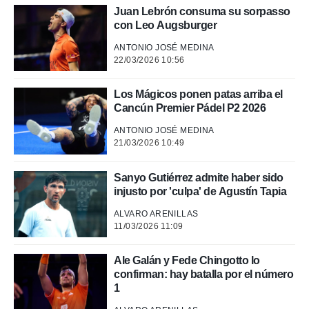
Juan Lebrón consuma su sorpasso
rtivo.com.
con Leo Augsburger
o, te
 de que
ANTONIO JOSÉ MEDINA
talarán
22/03/2026 10:56
e sean
para
Los Mágicos ponen patas arriba el
a
Cancún Premier Pádel P2 2026
por el sitio
o se
ANTONIO JOSÉ MEDINA
cookies para
21/03/2026 10:49
nto ni para
licidad o
Sanyo Gutiérrez admite haber sido
injusto por 'culpa' de Agustín Tapia
ado, aunque
sualizar
ALVARO ARENILLAS
11/03/2026 11:09
general no
ada. Puedes
 instalación
Ale Galán y Fede Chingotto lo
y acceder a
confirman: hay batalla por el número
io web a
1
ste abono
 botón