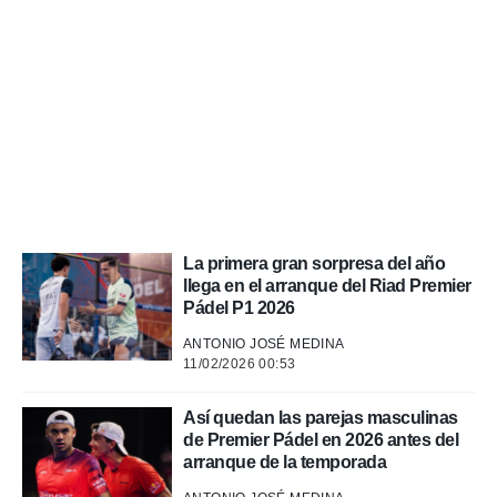
a, utilizar
a
 la
da, crear un
personalizar
o, uso de
a la
e contenido
do, medir el
 de la
medir el
La primera gran sorpresa del año
 del
llega en el arranque del Riad Premier
 comprender
Pádel P1 2026
 través de
s o a través
ANTONIO JOSÉ MEDINA
nación de
11/02/2026 00:53
edentes de
fuentes,
y mejora de
Así quedan las parejas masculinas
os, uso de
de Premier Pádel en 2026 antes del
ados con el
arranque de la temporada
 seleccionar