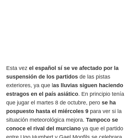
ento u
 de datos
er momento
ic en
o en
 Cookies
en
eb.
y
socios
Esta vez
el español sí se ve afectado por la
el
suspensión de los partidos
de las pistas
to de
exteriores, ya que l
as lluvias siguen haciendo
estragos en el país asiático
. En principio tenía
la
que jugar el martes 8 de octubre, pero
se ha
 en un
 y/o acceder
pospuesto hasta el miércoles 9
para ver si la
 de datos
situación meteorológica mejora.
Tampoco se
ara
conoce el rival del murciano
ya que el partido
 anuncios
ar perfiles
entre Ugo Humbert y Gael Monfils se celebrara