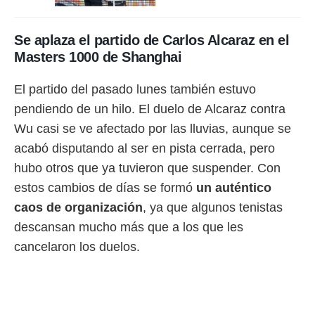
 botón
.
Se aplaza el partido de Carlos Alcaraz en el
nto,
Masters 1000 de Shanghai
cios
El partido del pasado lunes también estuvo
kies,
ores únicos
pendiendo de un hilo. El duelo de Alcaraz contra
as similares
Wu casi se ve afectado por las lluvias, aunque se
nar,
rocesar
acabó disputando al ser en pista cerrada, pero
onales como
hubo otros que ya tuvieron que suspender. Con
 este sitio
estos cambios de días se formó
un auténtico
recciones IP
ficadores de
caos de organización
, ya que algunos tenistas
 posible
descansan mucho más que a los que les
s
 traten tus
cancelaron los duelos.
nales en
 interés
go a lo que
nerte. Para
retirar su