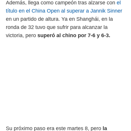
Además, llega como campeón tras alzarse con
el
 mismo.
título en el China Open al superar a Jannik Sinner
sultar más
 en nuestra
en un partido de altura. Ya en Shanghái, en la
 Cookies
y
ronda de 32 tuvo que sufrir para alcanzar la
ualquier
victoria, pero
superó al chino por 7-6 y 6-3.
ento
 botón
ación de
kies
 disponible
e nuestra
.
IVAMENTE,
as
 a cookies
 no aceptar
ón de
uedes
Su próximo paso era este martes 8, pero
la
uestro sitio