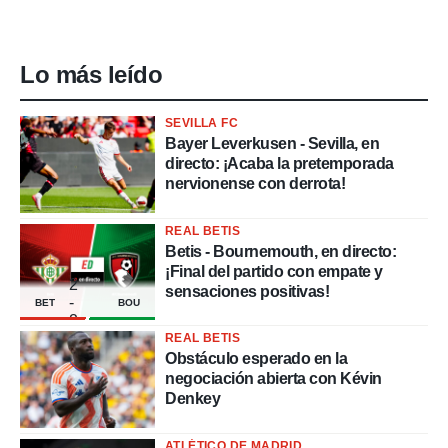
Lo más leído
SEVILLA FC
Bayer Leverkusen - Sevilla, en
directo: ¡Acaba la pretemporada
nervionense con derrota!
REAL BETIS
Betis - Bournemouth, en directo:
¡Final del partido con empate y
2
sensaciones positivas!
-
BET
BOU
2
REAL BETIS
Obstáculo esperado en la
negociación abierta con Kévin
Denkey
ATLÉTICO DE MADRID