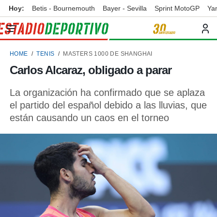
Hoy:
Betis - Bournemouth
Bayer - Sevilla
Sprint MotoGP
Ya
privacidad
o de
ortivo
HOME
TENIS
MASTERS 1000 DE SHANGHAI
ortivo.com)
borado por
Carlos Alcaraz, obligado a parar
es para
ue la
La organización ha confirmado que se aplaza
 que se
e calidad.
el partido del español debido a las lluvias, que
eder a este
están causando un caos en el torneo
ediante las
opciones:
ookies y
e forma
d digital
ada, basada
mación
ediante
ecnologías