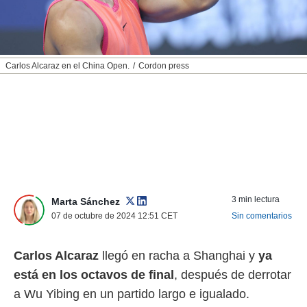
nos permite
ACEPTAR
estra
Y
ara seguir
CONTINUAR
e contenido
stándares
Carlos Alcaraz en el China Open.
Cordon press
sin coste.
CONFIGURAR
 botón
continuar",
RECHAZAR
der a la
ndo la
 de todas
, ya sean
de nuestros
 nos
3 min lectura
Marta Sánchez
 y análisis
07 de octubre de 2024 12:51
CET
Sin comentarios
tamiento en
b, así como
Carlos Alcaraz
llegó en racha a Shanghai y
ya
un perfil
para
está en los octavos de final
, después de derrotar
ublicidad y
a Wu Yibing en un partido largo e igualado.
do en