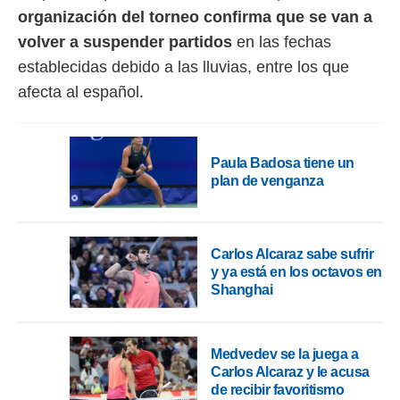
organización del torneo confirma que se van a
rtivo.com.
volver a suspender partidos
en las fechas
o, te
establecidas debido a las lluvias, entre los que
 de que
talarán
afecta al español.
e sean
para
a
por el sitio
Paula Badosa tiene un
o se
plan de venganza
cookies para
nto ni para
licidad o
Carlos Alcaraz sabe sufrir
ado, aunque
y ya está en los octavos en
sualizar
Shanghai
general no
ada. Puedes
 instalación
Medvedev se la juega a
y acceder a
Carlos Alcaraz y le acusa
io web a
ste abono
de recibir favoritismo