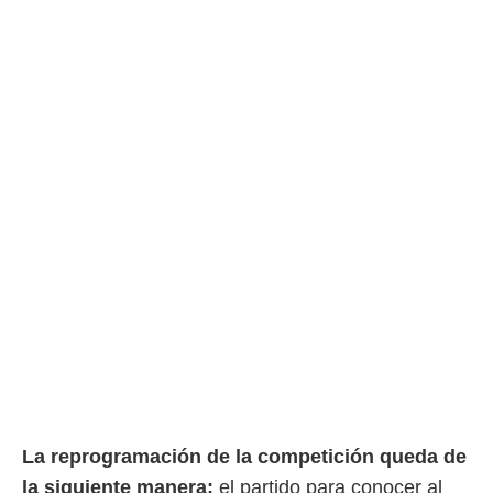
o.
calización
precisa e
ión mediante
, publicidad
dos,
 publicidad
,
ón de
 desarrollo
s.
tros 1199
ios
La reprogramación de la competición queda de
la siguiente manera:
el partido para conocer al