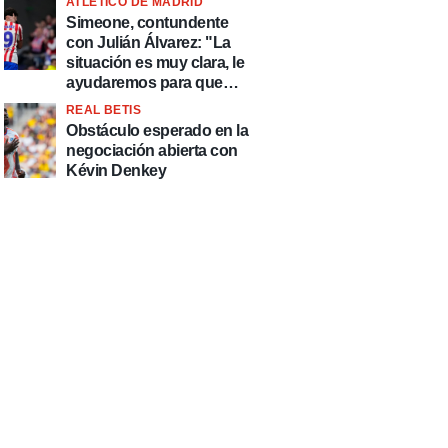
ATLÉTICO DE MADRID
Simeone, contundente
con Julián Álvarez: "La
situación es muy clara, le
ayudaremos para que
esté de la mejor manera
REAL BETIS
posible"
Obstáculo esperado en la
negociación abierta con
Kévin Denkey