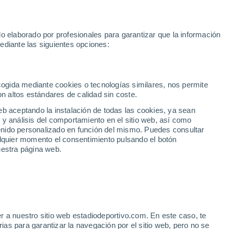
Unai Simón
Araújo
Messi
Mundial 2030
Sprint MotoGP
o elaborado por profesionales para garantizar que la información
Fútbol
Motor
Tenis
Baloncest
ediante las siguientes opciones:
Motociclismo
ACB
Portadas
Laliga Hypermotion
Juegos Olímpicos
UEF
Tem
MotoGP
Resultados
Clasificación
Res
Dep
Euroliga
Opinión
Juegos Olímpicos de Invierno
AD Ceuta
Albacete
Cop
ecogida mediante cookies o tecnologías similares, nos permite
on altos estándares de calidad sin coste.
Burgos
Cádiz CF
Res
eb aceptando la instalación de todas las cookies, ya sean
CD Castellón
Celta Fortuna
Mun
 y análisis del comportamiento en el sitio web, así como
Córdoba CF
Eibar
Res
ntenido personalizado en función del mismo. Puedes consultar
alquier momento el consentimiento pulsando el botón
CD Eldense
FC Andorra
Fút
uestra página web.
Girona
Granada CF
Pre
Las Palmas
Leganés
Ser
Mallorca
Oviedo
Fic
Real Sociedad B
Real Valladolid
Sel
Sabadell
Real Sporting
r a nuestro sitio web estadiodeportivo.com. En este caso, te
Mun
araz a la grada de
as para garantizar la navegación por el sitio web, pero no se
Tenerife
UD Almería