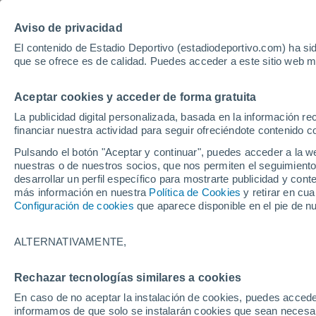
Hoy:
Aviso de privacidad
El contenido de Estadio Deportivo (estadiodeportivo.com) ha sid
que se ofrece es de calidad. Puedes acceder a este sitio web m
Laliga EA Sports
Padel
Clasificación
Resultados
Ciclismo
Aceptar cookies y acceder de forma gratuita
UFC
Alavés
Athletic Club de Bilbao
La publicidad digital personalizada, basada en la información r
financiar nuestra actividad para seguir ofreciéndote contenido c
Atlético de Madrid
FC Barcelona
Pulsando el botón "Aceptar y continuar", puedes acceder a la w
Real Betis
Celta de Vigo
nuestras o de nuestros socios, que nos permiten el seguimiento
Deportivo de A Coruña
Elche
desarrollar un perfil específico para mostrarte publicidad y co
más información en nuestra
Política de Cookies
y retirar en cu
Espanyol
Getafe
Configuración de cookies
que aparece disponible en el pie de n
Levante UD
Málaga CF
Osasuna
Racing de Santander
ALTERNATIVAMENTE,
Rayo Vallecano
Real Madrid
Real Sociedad
Sevilla FC
Rechazar tecnologías similares a cookies
HOME
TENIS
Valencia CF
Villarreal CF
En caso de no aceptar la instalación de cookies, puedes accede
El mensaje de Alc
informamos de que solo se instalarán cookies que sean necesari