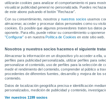
utilizarán cookies para analizar el comportamiento ni para most
Wimbledon encue
visualizar publicidad general no personalizada. Puedes rechazar
de este abono pulsando el botón "Rechazar".
respuesta
Con su consentimiento, nosotros y
nuestros socios
usamos cooki
almacenar, acceder y procesar datos personales como su visita e
cookies. Es posible que algunos proveedores traten tus datos pe
El murciano vaticinó un gran
oponerte. Para ello, puede retirar su consentimiento u oponerse
habrá otro tenista español e
"Configurar"
o en nuestra
Política de Cookies
en este sitio web.
la Puente da la sorpresa y se j
Nosotros y nuestros socios hacemos el siguiente trata
Almacenar la información en un dispositivo y/o acceder a ella, 
perfiles para publicidad personalizada, utilizar perfiles para sele
personalizar el contenido, uso de perfiles para la selección de c
medir el rendimiento del contenido, comprender al público a tra
procedentes de diferentes fuentes, desarrollo y mejora de los se
contenido.
Datos de localización geográfica precisa e identificación mediant
personalizados, medición de publicidad y contenido, investigació
Ver nuestros 1199 socios