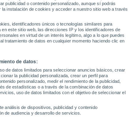
Sel
rar publicidad o contenido personalizado, aunque sí podrás
ntra una contundente
UEFA Champions League
 la instalación de cookies y acceder a nuestro sitio web a través
Can
Resultados
Clasificacion
Fút
es, identificadores únicos o tecnologías similares para
UEFA Europa League
n este sitio web, las direcciones IP y los identificadores de
1ª 
Resultados
Clasificacion
rsonales en virtud de un interés legítimo, algo a lo que puedes
 domingo para los españoles sin saber que
 al tratamiento de datos en cualquier momento haciendo clic en
n una final de Wimbledon 2024; Martín de
ugará el título en tenis en silla
miento de datos:
uso de datos limitados para seleccionar anuncios básicos, crear
ccionar la publicidad personalizada, crear un perfil para
ontenido personalizado, medir el rendimiento de la publicidad,
vés de estadísticas o a través de la combinación de datos
rvicios, uso de datos limitados con el objetivo de seleccionar el
e análisis de dispositivos, publicidad y contenido
n de audiencia y desarrollo de servicios.