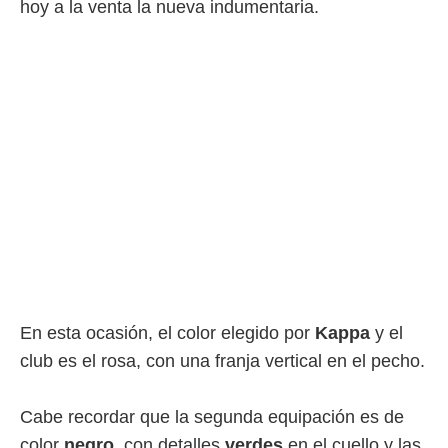
hoy a la venta la nueva indumentaria.
 mismo.
sultar más
 en nuestra
 Cookies
y
ualquier
ento
 botón
ación de
kies
 disponible
e nuestra
.
IVAMENTE,
En esta ocasión, el color elegido por
Kappa
y el
as
club es el rosa, con una franja vertical en el pecho.
 a cookies
 no aceptar
ón de
Cabe recordar que la segunda equipación es de
uedes
color
negro
, con detalles
verdes
en el cuello y las
uestro sitio