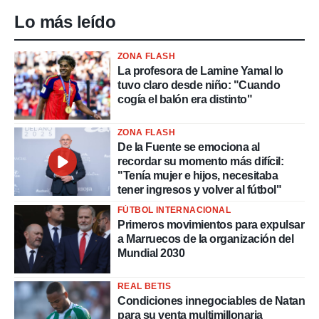
ento u
Lo más leído
 de datos
er momento
ZONA FLASH
ic en
La profesora de Lamine Yamal lo
o en
tuvo claro desde niño: "Cuando
cogía el balón era distinto"
 Cookies
en
eb.
ZONA FLASH
y
De la Fuente se emociona al
socios
recordar su momento más difícil:
el
"Tenía mujer e hijos, necesitaba
tener ingresos y volver al fútbol"
to de
FÚTBOL INTERNACIONAL
Primeros movimientos para expulsar
la
a Marruecos de la organización del
 en un
Mundial 2030
 y/o acceder
 de datos
ara
REAL BETIS
 anuncios
Condiciones innegociables de Natan
ar perfiles
para su venta multimillonaria