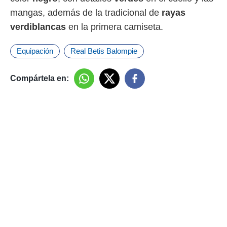
mangas, además de la tradicional de
rayas
rtivo.com.
verdiblancas
en la primera camiseta.
o, te
 de que
talarán
Equipación
Real Betis Balompie
e sean
para
a
Compártela en:
por el sitio
o se
cookies para
nto ni para
licidad o
ado, aunque
sualizar
general no
ada. Puedes
 instalación
y acceder a
io web a
ste abono