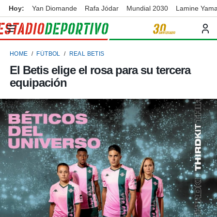
Hoy:
Yan Diomande
Rafa Jódar
Mundial 2030
Lamine Yama
privacidad
o de
ortivo
HOME
FÚTBOL
REAL BETIS
ortivo.com)
borado por
El Betis elige el rosa para su tercera
es para
equipación
ue la
 que se
e calidad.
eder a este
ediante las
opciones:
ookies y
e forma
d digital
ada, basada
mación
ediante
ecnologías