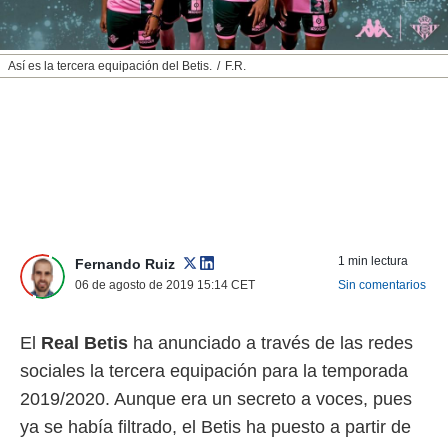
nos permite
ACEPTAR
estra
Y
ara seguir
Así es la tercera equipación del Betis.
F.R.
CONTINUAR
e contenido
stándares
sin coste.
CONFIGURAR
 botón
continuar",
RECHAZAR
der a la
ndo la
 de todas
, ya sean
de nuestros
1 min lectura
Fernando Ruiz
 nos
06 de agosto de 2019 15:14
CET
Sin comentarios
 y análisis
tamiento en
El
Real Betis
ha anunciado a través de las redes
b, así como
sociales la tercera equipación para la temporada
un perfil
para
2019/2020. Aunque era un secreto a voces, pues
ublicidad y
ya se había filtrado, el Betis ha puesto a partir de
do en