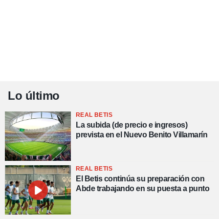
o.
calización
precisa e
ión mediante
, publicidad
dos,
 publicidad
Lo último
,
ón de
 desarrollo
REAL BETIS
s.
La subida (de precio e ingresos)
prevista en el Nuevo Benito Villamarín
tros 1199
ios
REAL BETIS
El Betis continúa su preparación con
Abde trabajando en su puesta a punto