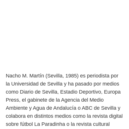
ento u
 de datos
er momento
ic en
o en
 Cookies
en
eb.
y
socios
el
Nacho M. Martín (Sevilla, 1985) es periodista por
to de
la Universidad de Sevilla y ha pasado por medios
como Diario de Sevilla, Estadio Deportivo, Europa
la
 en un
Press, el gabinete de la Agencia del Medio
 y/o acceder
Ambiente y Agua de Andalucía o ABC de Sevilla y
 de datos
ara
colabora en distintos medios como la revista digital
 anuncios
sobre fútbol La Paradinha o la revista cultural
ar perfiles