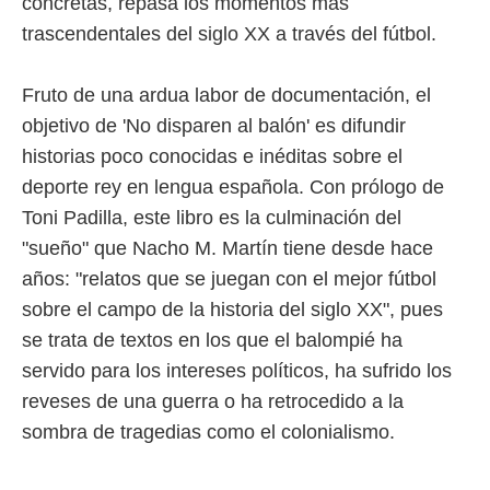
concretas, repasa los momentos más
 mismo.
trascendentales del siglo XX a través del fútbol.
sultar más
 en nuestra
 Cookies
y
Fruto de una ardua labor de documentación, el
ualquier
objetivo de 'No disparen al balón' es difundir
ento
historias poco conocidas e inéditas sobre el
 botón
deporte rey en lengua española. Con prólogo de
ación de
kies
Toni Padilla, este libro es la culminación del
 disponible
"sueño" que Nacho M. Martín tiene desde hace
e nuestra
.
años: "relatos que se juegan con el mejor fútbol
sobre el campo de la historia del siglo XX", pues
IVAMENTE,
se trata de textos en los que el balompié ha
servido para los intereses políticos, ha sufrido los
as
 a cookies
reveses de una guerra o ha retrocedido a la
 no aceptar
sombra de tragedias como el colonialismo.
ón de
uedes
uestro sitio