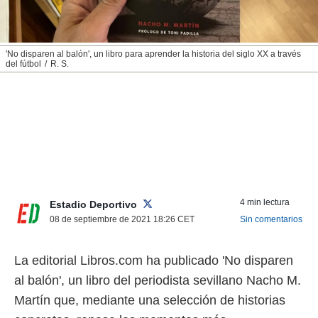
nos permite
ACEPTAR
estra
Y
ara seguir
CONTINUAR
e contenido
'No disparen al balón', un libro para aprender la historia del siglo XX a través
del fútbol
R. S.
stándares
sin coste.
CONFIGURAR
 botón
continuar",
RECHAZAR
der a la
ndo la
 de todas
, ya sean
de nuestros
 nos
4 min lectura
Estadio Deportivo
08 de septiembre de 2021 18:26
CET
Sin comentarios
 y análisis
tamiento en
b, así como
La editorial Libros.com ha publicado 'No disparen
un perfil
para
al balón', un libro del periodista sevillano Nacho M.
ublicidad y
Martín que, mediante una selección de historias
do en