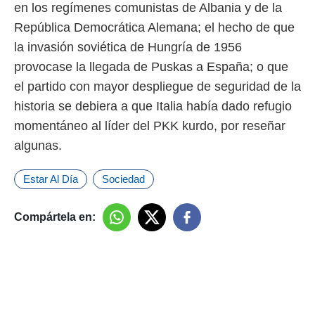
en los regímenes comunistas de Albania y de la
o.
República Democrática Alemana; el hecho de que
calización
precisa e
la invasión soviética de Hungría de 1956
ión mediante
provocase la llegada de Puskas a España; o que
el partido con mayor despliegue de seguridad de la
, publicidad
historia se debiera a que Italia había dado refugio
dos,
momentáneo al líder del PKK kurdo, por reseñar
 publicidad
,
algunas.
ón de
 desarrollo
Estar Al Día
Sociedad
s.
tros 1199
ios
Compártela en: