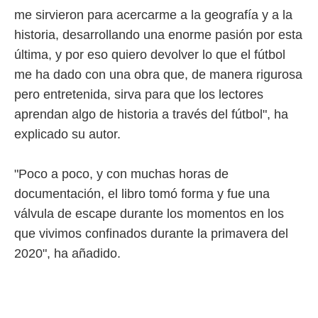
 botón
me sirvieron para acercarme a la geografía y a la
.
historia, desarrollando una enorme pasión por esta
última, y por eso quiero devolver lo que el fútbol
nto,
me ha dado con una obra que, de manera rigurosa
cios
pero entretenida, sirva para que los lectores
kies,
ores únicos
aprendan algo de historia a través del fútbol", ha
as similares
explicado su autor.
nar,
rocesar
onales como
"Poco a poco, y con muchas horas de
 este sitio
recciones IP
documentación, el libro tomó forma y fue una
ficadores de
válvula de escape durante los momentos en los
 posible
s
que vivimos confinados durante la primavera del
 traten tus
2020", ha añadido.
nales en
 interés
go a lo que
nerte. Para
retirar su