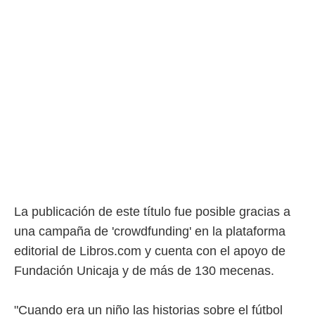
rtivo.com.
o, te
 de que
talarán
e sean
para
a
por el sitio
o se
cookies para
nto ni para
licidad o
La publicación de este título fue posible gracias a
ado, aunque
sualizar
una campaña de 'crowdfunding' en la plataforma
general no
editorial de Libros.com y cuenta con el apoyo de
ada. Puedes
 instalación
Fundación Unicaja y de más de 130 mecenas.
y acceder a
io web a
ste abono
"Cuando era un niño las historias sobre el fútbol