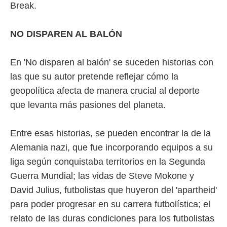
idad
Break.
a, utilizar
a
 la
NO DISPAREN AL BALÓN
da, crear un
personalizar
En 'No disparen al balón' se suceden historias con
o, uso de
las que su autor pretende reflejar cómo la
a la
geopolítica afecta de manera crucial al deporte
e contenido
do, medir el
que levanta más pasiones del planeta.
 de la
medir el
 del
Entre esas historias, se pueden encontrar la de la
 comprender
Alemania nazi, que fue incorporando equipos a su
 través de
s o a través
liga según conquistaba territorios en la Segunda
nación de
Guerra Mundial; las vidas de Steve Mokone y
edentes de
fuentes,
David Julius, futbolistas que huyeron del 'apartheid'
y mejora de
para poder progresar en su carrera futbolística; el
os, uso de
ados con el
relato de las duras condiciones para los futbolistas
 seleccionar