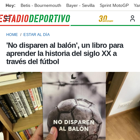
Hoy:
Betis - Bournemouth
Bayer - Sevilla
Sprint MotoGP
Ya
privacidad
o de
ortivo
HOME
ESTAR AL DÍA
ortivo.com)
borado por
'No disparen al balón', un libro para
es para
aprender la historia del siglo XX a
ue la
 que se
través del fútbol
e calidad.
eder a este
ediante las
opciones:
ookies y
e forma
d digital
ada, basada
mación
ediante
ecnologías