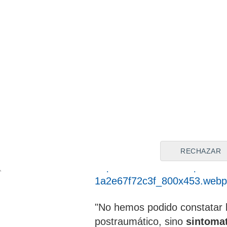
Un relato contaminado por
Según recoge el medio arge
la joven han concluido que l
o
haber podido reconstruir co
gracias a las declaraciones te
psicóloga de parte,
tienen un
intervención de otros facto
emociones del pasado
, las
RECHAZAR
https://www.estadiodeportiv
1a2e67f72c3f_800x453.webp
"No hemos podido constatar l
postraumático, sino
sintomat