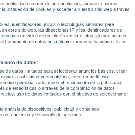
Sel
rar publicidad o contenido personalizado, aunque sí podrás
mputación por presunta
UEFA Champions League
 la instalación de cookies y acceder a nuestro sitio web a través
Can
Resultados
Clasificacion
Fút
es, identificadores únicos o tecnologías similares para
UEFA Europa League
n este sitio web, las direcciones IP y los identificadores de
1ª 
Resultados
Clasificacion
rsonales en virtud de un interés legítimo, algo a lo que puedes
ida a una evaluación psicológica y el
 al tratamiento de datos en cualquier momento haciendo clic en
e que "carece de recuerdos claros,
mpresiona no haber logrado reconstruir".
miento de datos:
uso de datos limitados para seleccionar anuncios básicos, crear
ccionar la publicidad personalizada, crear un perfil para
ontenido personalizado, medir el rendimiento de la publicidad,
vés de estadísticas o a través de la combinación de datos
rvicios, uso de datos limitados con el objetivo de seleccionar el
e análisis de dispositivos, publicidad y contenido
n de audiencia y desarrollo de servicios.