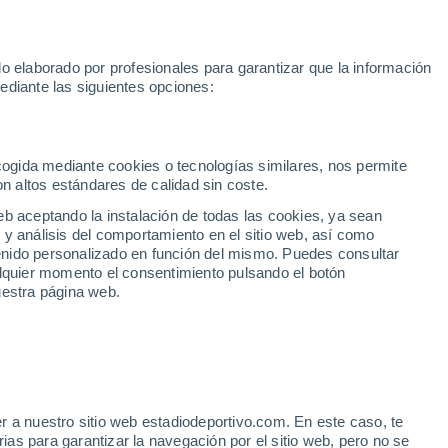
 2030
Haaland
Pedro Porro
Luis de la Fuente
Inter Miami
M
o elaborado por profesionales para garantizar que la información
Fútbol
Motor
Tenis
Baloncest
ediante las siguientes opciones:
Motociclismo
ACB
Portadas
Laliga Hypermotion
Juegos Olímpicos
UEF
Tem
MotoGP
Resultados
Clasificación
Res
Dep
Euroliga
Opinión
Juegos Olímpicos de Invierno
AD Ceuta
Albacete
Cop
ecogida mediante cookies o tecnologías similares, nos permite
on altos estándares de calidad sin coste.
Burgos
Cádiz CF
Res
eb aceptando la instalación de todas las cookies, ya sean
CD Castellón
Celta Fortuna
Mun
 y análisis del comportamiento en el sitio web, así como
Córdoba CF
Eibar
Res
ntenido personalizado en función del mismo. Puedes consultar
alquier momento el consentimiento pulsando el botón
CD Eldense
FC Andorra
Fút
uestra página web.
Girona
Granada CF
Pre
Las Palmas
Leganés
Ser
Mallorca
Oviedo
Fic
Real Sociedad B
Real Valladolid
Sel
Sabadell
Real Sporting
r a nuestro sitio web estadiodeportivo.com. En este caso, te
Mun
eden ser clave en el caso
as para garantizar la navegación por el sitio web, pero no se
Tenerife
UD Almería