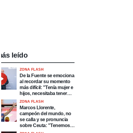
ás leído
ZONA FLASH
De la Fuente se emociona
al recordar su momento
más difícil: "Tenía mujer e
hijos, necesitaba tener
ingresos y volver al
ZONA FLASH
fútbol"
Marcos Llorente,
campeón del mundo, no
se calla y se pronuncia
sobre Ceuta: "Tenemos
que defender nuestro