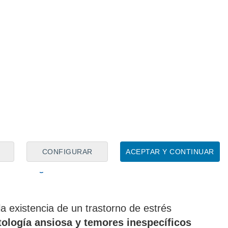
 "otros factores"
ntino
Perfil
, los peritos que han evaluado a
s sucesos que ella misma "refiere
n el pasar de los años,
especialmente
stimoniales y a la intervención de la perito
a relevancia menor por la posible
res", citándose entre ellos las
 demandas sociales y la contaminación.
CONFIGURAR
ACEPTAR Y CONTINUAR
o.com/imagenes/6a640f2f-040f-4140-8bd6-
a existencia de un trastorno de estrés
ología ansiosa y temores inespecíficos