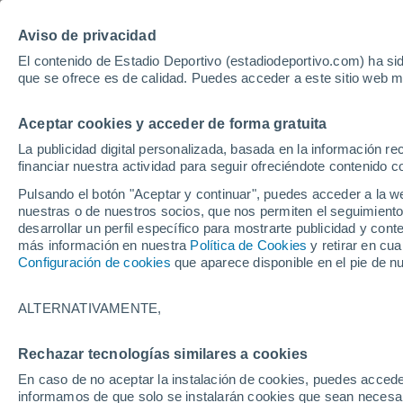
Hoy:
Isco
Mundial
Aviso de privacidad
El contenido de Estadio Deportivo (estadiodeportivo.com) ha sid
que se ofrece es de calidad. Puedes acceder a este sitio web m
Laliga EA Sports
Padel
Clasificación
Resultados
Ciclismo
Aceptar cookies y acceder de forma gratuita
UFC
Alavés
Athletic Club de Bilbao
La publicidad digital personalizada, basada en la información r
financiar nuestra actividad para seguir ofreciéndote contenido c
Atlético de Madrid
FC Barcelona
Pulsando el botón "Aceptar y continuar", puedes acceder a la w
Real Betis
Celta de Vigo
nuestras o de nuestros socios, que nos permiten el seguimiento
Deportivo de A Coruña
Elche
desarrollar un perfil específico para mostrarte publicidad y co
más información en nuestra
Política de Cookies
y retirar en cu
Espanyol
Getafe
Configuración de cookies
que aparece disponible en el pie de n
Levante UD
Málaga CF
Osasuna
Racing de Santander
ALTERNATIVAMENTE,
Rayo Vallecano
Real Madrid
Real Sociedad
Sevilla FC
Rechazar tecnologías similares a cookies
HOME
ESTAR AL DÍA
AL TOQUE
Valencia CF
Villarreal CF
En caso de no aceptar la instalación de cookies, puedes accede
Novedades que pu
informamos de que solo se instalarán cookies que sean necesari