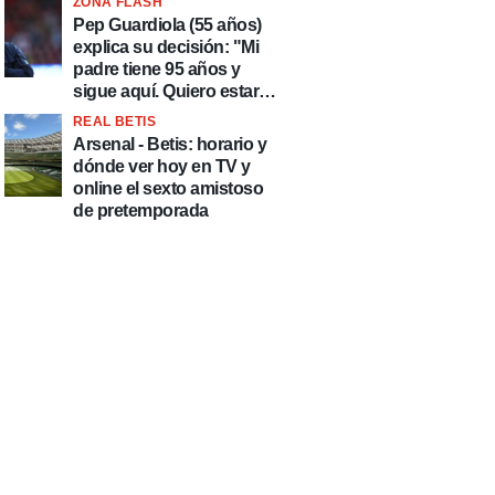
ZONA FLASH
país de delincuentes"
Pep Guardiola (55 años)
explica su decisión: "Mi
padre tiene 95 años y
sigue aquí. Quiero estar
más tiempo con él"
REAL BETIS
Arsenal - Betis: horario y
dónde ver hoy en TV y
online el sexto amistoso
de pretemporada