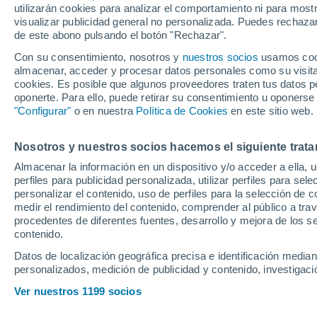
utilizarán cookies para analizar el comportamiento ni para most
de Montiel y su i
visualizar publicidad general no personalizada. Puedes rechazar
de este abono pulsando el botón "Rechazar".
violación
Con su consentimiento, nosotros y
nuestros socios
usamos cooki
almacenar, acceder y procesar datos personales como su visita e
cookies. Es posible que algunos proveedores traten tus datos pe
La denunciante ha sido somet
oponerte. Para ello, puede retirar su consentimiento u oponerse
informe de los peritos recog
"Configurar"
o en nuestra
Política de Cookies
en este sitio web.
ordenados y precisos y que i
Nosotros y nuestros socios hacemos el siguiente trata
Almacenar la información en un dispositivo y/o acceder a ella, 
perfiles para publicidad personalizada, utilizar perfiles para sele
personalizar el contenido, uso de perfiles para la selección de c
medir el rendimiento del contenido, comprender al público a tra
procedentes de diferentes fuentes, desarrollo y mejora de los se
contenido.
Datos de localización geográfica precisa e identificación mediant
personalizados, medición de publicidad y contenido, investigació
Ver nuestros 1199 socios