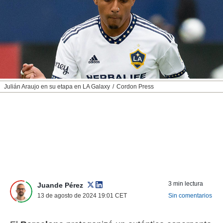
nos permite
ACEPTAR
estra
Y
ara seguir
CONTINUAR
e contenido
stándares
sin coste.
CONFIGURAR
 botón
continuar",
RECHAZAR
Julián Araujo en su etapa en LA Galaxy
Cordon Press
der a la
ndo la
 de todas
, ya sean
de nuestros
 nos
 y análisis
tamiento en
b, así como
3 min lectura
un perfil
Juande Pérez
para
13 de agosto de 2024 19:01
CET
Sin comentarios
ublicidad y
do en