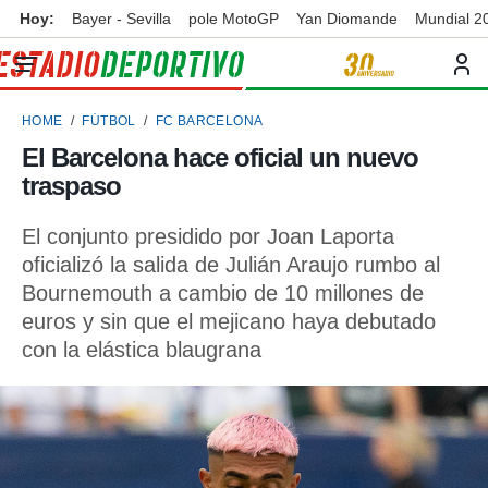
Hoy:
Bayer - Sevilla
pole MotoGP
Yan Diomande
Mundial 2
privacidad
o de
ortivo
HOME
FÚTBOL
FC BARCELONA
ortivo.com)
borado por
El Barcelona hace oficial un nuevo
es para
traspaso
ue la
 que se
e calidad.
El conjunto presidido por Joan Laporta
eder a este
oficializó la salida de Julián Araujo rumbo al
ediante las
Bournemouth a cambio de 10 millones de
opciones:
euros y sin que el mejicano haya debutado
ookies y
con la elástica blaugrana
e forma
d digital
ada, basada
mación
ediante
ecnologías