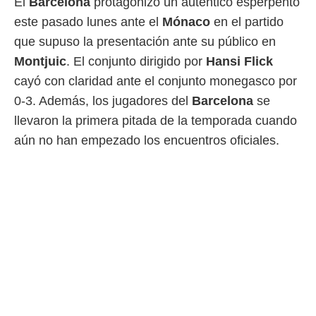
El
Barcelona
protagonizó un auténtico esperpento
 mismo.
este pasado lunes ante el
Mónaco
en el partido
sultar más
 en nuestra
que supuso la presentación ante su público en
 Cookies
y
Montjuic
. El conjunto dirigido por
Hansi Flick
ualquier
cayó con claridad ante el conjunto monegasco por
ento
0-3. Además, los jugadores del
Barcelona
se
 botón
llevaron la primera pitada de la temporada cuando
ación de
kies
aún no han empezado los encuentros oficiales.
 disponible
e nuestra
.
IVAMENTE,
as
 a cookies
 no aceptar
ón de
uedes
uestro sitio