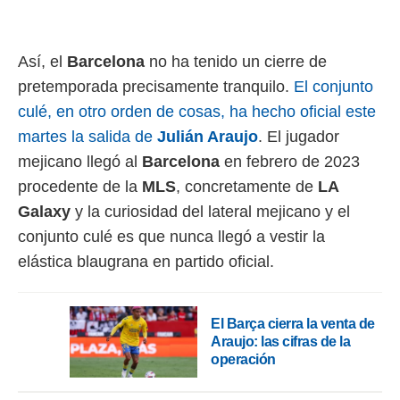
rtivo.com.
o, te
Así, el
Barcelona
no ha tenido un cierre de
 de que
talarán
pretemporada precisamente tranquilo.
El conjunto
e sean
culé, en otro orden de cosas, ha hecho oficial este
para
a
martes la salida de
Julián Araujo
. El jugador
por el sitio
mejicano llegó al
Barcelona
en febrero de 2023
o se
procedente de la
MLS
, concretamente de
LA
cookies para
Galaxy
y la curiosidad del lateral mejicano y el
nto ni para
conjunto culé es que nunca llegó a vestir la
licidad o
elástica blaugrana en partido oficial.
ado, aunque
sualizar
general no
ada. Puedes
El Barça cierra la venta de
 instalación
Araujo: las cifras de la
y acceder a
operación
io web a
ste abono