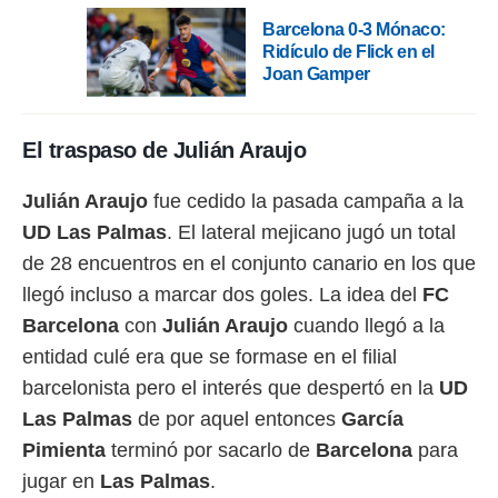
 botón
.
Barcelona 0-3 Mónaco:
Ridículo de Flick en el
Joan Gamper
nto,
cios
El traspaso de Julián Araujo
kies,
ores únicos
as similares
Julián Araujo
fue cedido la pasada campaña a la
nar,
UD Las Palmas
. El lateral mejicano jugó un total
rocesar
onales como
de 28 encuentros en el conjunto canario en los que
 este sitio
llegó incluso a marcar dos goles. La idea del
FC
recciones IP
ficadores de
Barcelona
con
Julián Araujo
cuando llegó a la
 posible
entidad culé era que se formase en el filial
s
 traten tus
barcelonista pero el interés que despertó en la
UD
nales en
Las Palmas
de por aquel entonces
García
 interés
go a lo que
Pimienta
terminó por sacarlo de
Barcelona
para
nerte. Para
jugar en
Las Palmas
.
retirar su