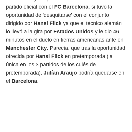
o.
partido oficial con el
FC Barcelona
, si tuvo la
calización
oportunidad de 'desquitarse' con el conjunto
precisa e
dirigido por
Hansi Flick
ya que el técnico alemán
ión mediante
lo llevó a la gira por
Estados Unidos
y le dio 46
, publicidad
minutos en el duelo en tierras americanas ante en
dos,
Manchester City
. Parecía, que tras la oportunidad
 publicidad
ofrecida por
Hansi Flick
en pretemporada (la
,
ón de
única en los 3 partidos de los culés de
 desarrollo
pretemporada),
Julían Araujo
podría quedarse en
s.
el
Barcelona
.
tros 1199
ios