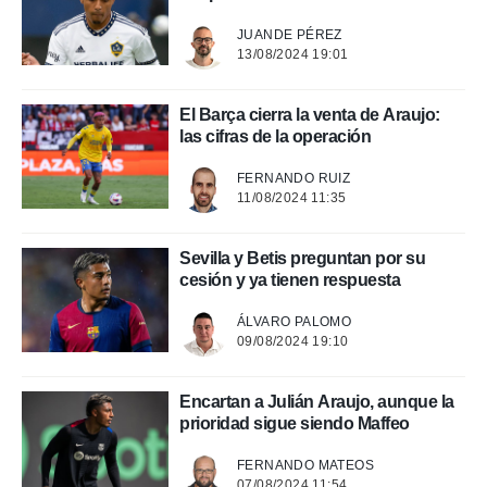
rtivo.com.
JUANDE PÉREZ
o, te
13/08/2024 19:01
 de que
talarán
e sean
El Barça cierra la venta de Araujo:
para
las cifras de la operación
a
por el sitio
FERNANDO RUIZ
o se
11/08/2024 11:35
cookies para
nto ni para
Sevilla y Betis preguntan por su
licidad o
cesión y ya tienen respuesta
ado, aunque
ÁLVARO PALOMO
sualizar
09/08/2024 19:10
general no
ada. Puedes
 instalación
Encartan a Julián Araujo, aunque la
y acceder a
prioridad sigue siendo Maffeo
io web a
ste abono
FERNANDO MATEOS
 botón
07/08/2024 11:54