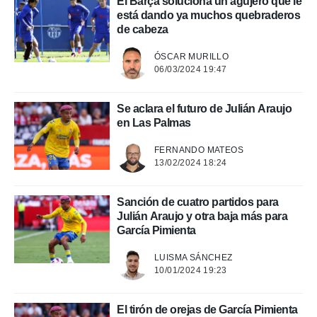
El Barça soluciona un agujero que le
está dando ya muchos quebraderos
 de datos
de cabeza
er momento
ic en
ÓSCAR MURILLO
o en
06/03/2024 19:47
 Cookies
en
eb.
Se aclara el futuro de Julián Araujo
en Las Palmas
y
socios
FERNANDO MATEOS
el
13/02/2024 18:24
to de
Sanción de cuatro partidos para
Julián Araujo y otra baja más para
la
García Pimienta
 en un
 y/o acceder
LUISMA SÁNCHEZ
 de datos
10/01/2024 19:23
ara
 anuncios
ar perfiles
El tirón de orejas de García Pimienta
idad