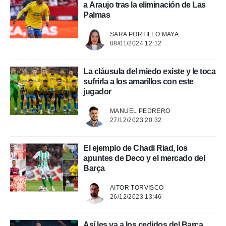
a Araujo tras la eliminación de Las
a, utilizar
Palmas
a
 la
SARA PORTILLO MAYA
08/01/2024 12:12
da, crear un
personalizar
o, uso de
La cláusula del miedo existe y le toca
a la
sufrirla a los amarillos con este
e contenido
jugador
do, medir el
 de la
MANUEL PEDRERO
medir el
27/12/2023 20:32
 del
 comprender
 través de
El ejemplo de Chadi Riad, los
s o a través
apuntes de Deco y el mercado del
nación de
Barça
edentes de
fuentes,
AITOR TORVISCO
y mejora de
26/12/2023 13:46
os, uso de
ados con el
 seleccionar
Así les va a los cedidos del Barça