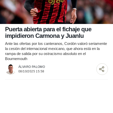
nos permite
ACEPTAR
estra
Y
ara seguir
CONTINUAR
e contenido
stándares
sin coste.
CONFIGURAR
Puerta abierta para el fichaje que
 botón
impidieron Carmona y Juanlu
continuar",
RECHAZAR
der a la
Ante las ofertas por los canteranos, Cordón valoró seriamente
ndo la
la cesión del internacional mexicano, que ahora está en la
 de todas
rampa de salida por su ostracismo absoluto en el
, ya sean
Bournemouth
de nuestros
 nos
ÁLVARO PALOMO
08/10/2025 15:58
 y análisis
tamiento en
b, así como
un perfil
para
ublicidad y
do en