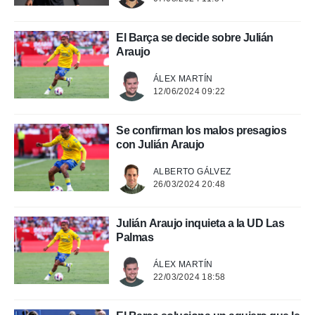
.
El Barça se decide sobre Julián
nto,
Araujo
cios
ÁLEX MARTÍN
kies,
12/06/2024 09:22
ores únicos
as similares
nar,
Se confirman los malos presagios
rocesar
con Julián Araujo
onales como
 este sitio
ALBERTO GÁLVEZ
recciones IP
26/03/2024 20:48
ficadores de
 posible
s
Julián Araujo inquieta a la UD Las
 traten tus
Palmas
nales en
 interés
ÁLEX MARTÍN
go a lo que
22/03/2024 18:58
nerte. Para
retirar su
ento u