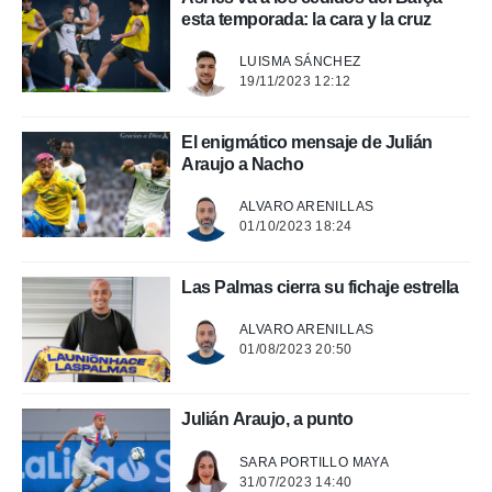
o.
esta temporada: la cara y la cruz
calización
precisa e
LUISMA SÁNCHEZ
ión mediante
19/11/2023 12:12
, publicidad
El enigmático mensaje de Julián
dos,
Araujo a Nacho
 publicidad
,
ALVARO ARENILLAS
ón de
01/10/2023 18:24
 desarrollo
s.
Las Palmas cierra su fichaje estrella
tros 1199
ios
ALVARO ARENILLAS
01/08/2023 20:50
Julián Araujo, a punto
SARA PORTILLO MAYA
31/07/2023 14:40