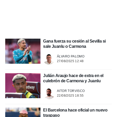
 mismo.
sultar más
 en nuestra
 Cookies
y
ualquier
ento
 botón
Gana fuerza su cesión al Sevilla si
ación de
sale Juanlu o Carmona
kies
 disponible
e nuestra
ÁLVARO PALOMO
.
27/08/2025 12:48
IVAMENTE,
Julián Araujo hace de extra en el
culebrón de Carmona y Juanlu
as
AITOR TORVISCO
 a cookies
22/08/2025 18:55
 no aceptar
ón de
uedes
El Barcelona hace oficial un nuevo
uestro sitio
traspaso