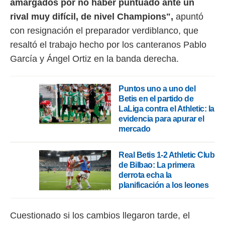
amargados por no haber puntuado ante un
 botón
.
rival muy difícil, de nivel Champions",
apuntó
con resignación el preparador verdiblanco, que
nto,
resaltó el trabajo hecho por los canteranos Pablo
cios
García y Ángel Ortiz en la banda derecha.
kies,
ores únicos
as similares
Puntos uno a uno del
nar,
Betis en el partido de
rocesar
LaLiga contra el Athletic: la
onales como
evidencia para apurar el
 este sitio
mercado
recciones IP
ficadores de
 posible
Real Betis 1-2 Athletic Club
s
de Bilbao: La primera
 traten tus
derrota echa la
nales en
planificación a los leones
 interés
go a lo que
nerte. Para
Cuestionado si los cambios llegaron tarde, el
retirar su