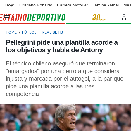
Hoy:
Cristiano Ronaldo
Carrera MotoGP
Lamine Yamal
Mes
privacidad
o de
ortivo
HOME
FÚTBOL
REAL BETIS
ortivo.com)
borado por
Pellegrini pide una plantilla acorde a
es para
los objetivos y habla de Antony
ue la
 que se
e calidad.
El técnico chileno aseguró que terminaron
eder a este
"amargados" por una derrota que considera
ediante las
injusta y marcada por el autogol, a la par que
opciones:
pide una plantilla acorde a las tres
ookies y
competencia
e forma
d digital
ada, basada
mación
ediante
ecnologías