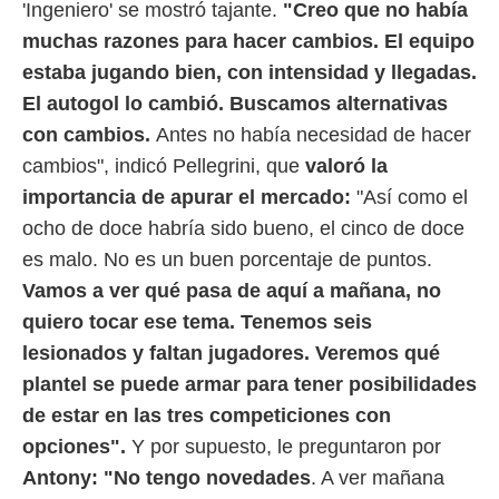
'Ingeniero' se mostró tajante.
"Creo que no había
ento u
muchas razones para hacer cambios. El equipo
 de datos
estaba jugando bien, con intensidad y llegadas.
er momento
ic en
El autogol lo cambió. Buscamos alternativas
o en
con cambios.
Antes no había necesidad de hacer
 Cookies
en
cambios", indicó Pellegrini, que
valoró la
eb.
importancia de apurar el mercado:
"Así como el
y
ocho de doce habría sido bueno, el cinco de doce
socios
es malo. No es un buen porcentaje de puntos.
el
Vamos a ver qué pasa de aquí a mañana, no
to de
quiero tocar ese tema. Tenemos seis
lesionados y faltan jugadores. Veremos qué
la
 en un
plantel se puede armar para tener posibilidades
 y/o acceder
de estar en las tres competiciones con
 de datos
ara
opciones".
Y por supuesto, le preguntaron por
 anuncios
Antony: "No tengo novedades
. A ver mañana
ar perfiles