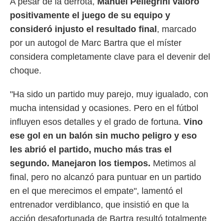
A pesar de la derrota,
Manuel Pellegrini valoró
 mismo.
positivamente el juego de su equipo
y
sultar más
 en nuestra
consideró injusto el resultado final
, marcado
 Cookies
y
por un autogol de Marc Bartra que el míster
ualquier
considera completamente clave para el devenir del
ento
choque.
 botón
ación de
"Ha sido un partido muy parejo, muy igualado, con
kies
 disponible
mucha intensidad y ocasiones. Pero en el fútbol
e nuestra
influyen esos detalles y el grado de fortuna.
Vino
.
ese gol en un balón sin mucho peligro y eso
IVAMENTE,
les abrió el partido, mucho más tras el
segundo. Manejaron los tiempos.
Metimos al
as
final, pero no alcanzó para puntuar en un partido
 a cookies
en el que merecimos el empate", lamentó el
 no aceptar
ón de
entrenador verdiblanco, que insistió en que la
uedes
acción desafortunada de Bartra resultó totalmente
uestro sitio