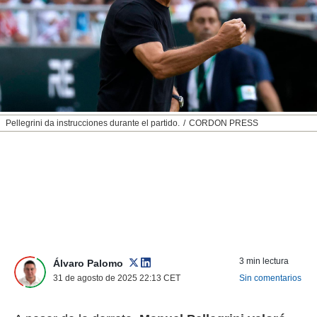
nos permite
ACEPTAR
estra
Y
ara seguir
CONTINUAR
e contenido
stándares
sin coste.
CONFIGURAR
 botón
continuar",
RECHAZAR
Pellegrini da instrucciones durante el partido.
CORDON PRESS
der a la
ndo la
 de todas
, ya sean
de nuestros
 nos
 y análisis
tamiento en
b, así como
3 min lectura
un perfil
Álvaro Palomo
para
31 de agosto de 2025 22:13
CET
Sin comentarios
ublicidad y
do en