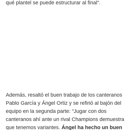
idad
qué plantel se puede estructurar al final".
a, utilizar
a
 la
da, crear un
personalizar
o, uso de
a la
e contenido
do, medir el
 de la
medir el
 del
 comprender
 través de
s o a través
Además, resaltó el buen trabajo de los canteranos
nación de
edentes de
Pablo García y Ángel Ortiz y se refirió al bajón del
fuentes,
equipo en la segunda parte: "Jugar con dos
y mejora de
os, uso de
canteranos ahí ante un rival Champions demuestra
ados con el
que tenemos variantes.
Ángel ha hecho un buen
 seleccionar