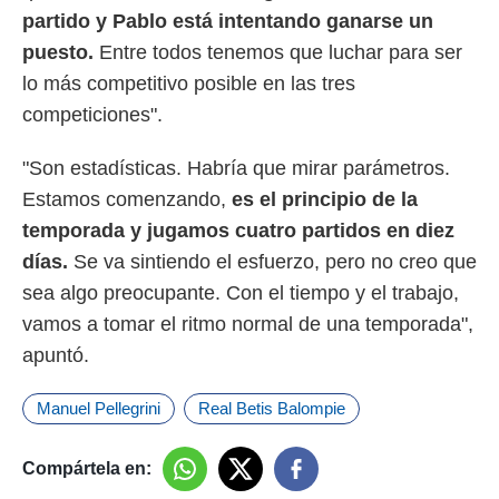
o.
partido y Pablo está intentando ganarse un
calización
puesto.
Entre todos tenemos que luchar para ser
precisa e
lo más competitivo posible en las tres
ión mediante
competiciones".
, publicidad
"Son estadísticas. Habría que mirar parámetros.
dos,
Estamos comenzando,
es el principio de la
 publicidad
,
temporada y jugamos cuatro partidos en diez
ón de
días.
Se va sintiendo el esfuerzo, pero no creo que
 desarrollo
s.
sea algo preocupante. Con el tiempo y el trabajo,
tros 1199
vamos a tomar el ritmo normal de una temporada",
ios
apuntó.
Manuel Pellegrini
Real Betis Balompie
Compártela en: