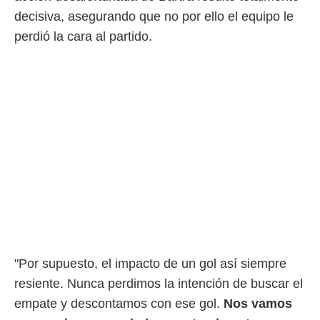
decisiva, asegurando que no por ello el equipo le
rtivo.com.
perdió la cara al partido.
o, te
 de que
talarán
e sean
para
a
por el sitio
o se
cookies para
nto ni para
licidad o
ado, aunque
sualizar
general no
ada. Puedes
"Por supuesto, el impacto de un gol así siempre
 instalación
resiente. Nunca perdimos la intención de buscar el
y acceder a
io web a
empate y descontamos con ese gol.
Nos vamos
ste abono