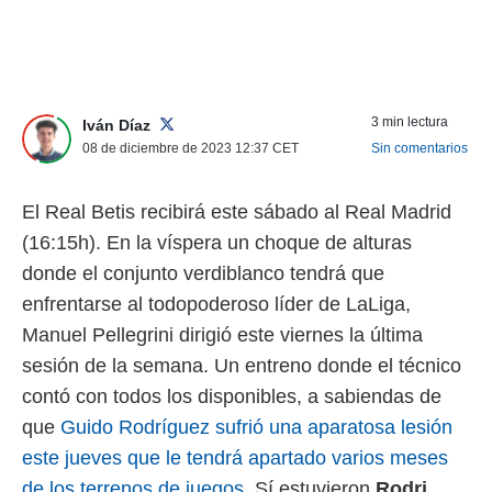
nos permite
ACEPTAR
estra
Y
ara seguir
CONTINUAR
e contenido
stándares
3 min lectura
sin coste.
Iván Díaz
CONFIGURAR
08 de diciembre de 2023 12:37
CET
Sin comentarios
 botón
continuar",
RECHAZAR
der a la
El Real Betis recibirá este sábado al Real Madrid
ndo la
(16:15h). En la víspera un choque de alturas
 de todas
, ya sean
donde el conjunto verdiblanco tendrá que
de nuestros
enfrentarse al todopoderoso líder de LaLiga,
 nos
Manuel Pellegrini dirigió este viernes la última
 y análisis
sesión de la semana. Un entreno donde el técnico
tamiento en
b, así como
contó con todos los disponibles, a sabiendas de
un perfil
que
Guido Rodríguez sufrió una aparatosa lesión
para
ublicidad y
este jueves que le tendrá apartado varios meses
de los terrenos de juegos.
Sí estuvieron
Rodri
do en