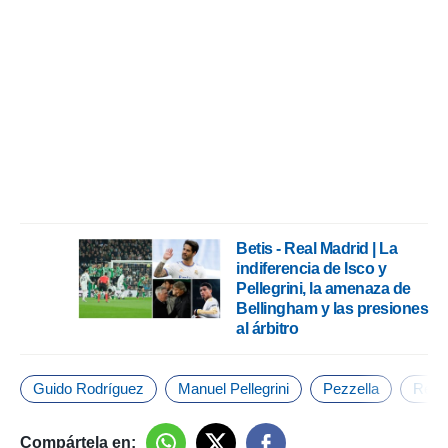
ento u
 de datos
er momento
ic en
o en
 Cookies
en
eb.
y
socios
el
Betis - Real Madrid | La
indiferencia de Isco y
to de
Pellegrini, la amenaza de
Bellingham y las presiones
la
al árbitro
 en un
 y/o acceder
 de datos
Guido Rodríguez
Manuel Pellegrini
Pezzella
Real 
ara
 anuncios
ar perfiles
Compártela en: