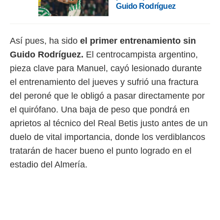
Guido Rodríguez
rtivo.com.
o, te
 de que
Así pues, ha sido
el primer entrenamiento sin
talarán
Guido Rodríguez.
El centrocampista argentino,
e sean
para
pieza clave para Manuel, cayó lesionado durante
a
el entrenamiento del jueves y sufrió una fractura
por el sitio
o se
del peroné que le obligó a pasar directamente por
cookies para
el quirófano. Una baja de peso que pondrá en
nto ni para
aprietos al técnico del Real Betis justo antes de un
licidad o
duelo de vital importancia, donde los verdiblancos
ado, aunque
tratarán de hacer bueno el punto logrado en el
sualizar
estadio del Almería.
general no
ada. Puedes
 instalación
y acceder a
io web a
ste abono