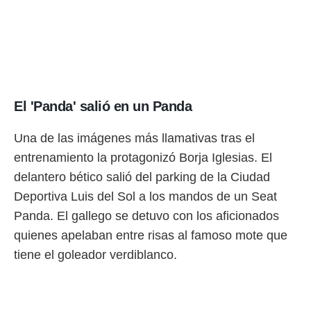
 botón
.
nto,
cios
kies,
El 'Panda' salió en un Panda
ores únicos
as similares
nar,
Una de las imágenes más llamativas tras el
rocesar
entrenamiento la protagonizó Borja Iglesias. El
onales como
 este sitio
delantero bético salió del parking de la Ciudad
recciones IP
Deportiva Luis del Sol a los mandos de un Seat
ficadores de
 posible
Panda. El gallego se detuvo con los aficionados
s
quienes apelaban entre risas al famoso mote que
 traten tus
nales en
tiene el goleador verdiblanco.
 interés
go a lo que
nerte. Para
retirar su