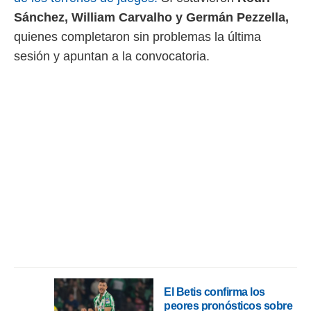
 mismo.
Sánchez, William Carvalho y Germán Pezzella,
sultar más
quienes completaron sin problemas la última
 en nuestra
 Cookies
y
sesión y apuntan a la convocatoria.
ualquier
ento
 botón
ación de
kies
 disponible
e nuestra
.
IVAMENTE,
as
 a cookies
 no aceptar
ón de
El Betis confirma los
uedes
peores pronósticos sobre
uestro sitio