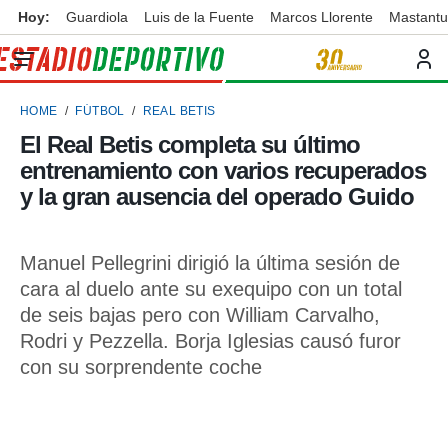
Hoy:
Guardiola
Luis de la Fuente
Marcos Llorente
Mastant
privacidad
o de
ortivo
HOME
FÚTBOL
REAL BETIS
ortivo.com)
borado por
El Real Betis completa su último
es para
entrenamiento con varios recuperados
ue la
 que se
y la gran ausencia del operado Guido
e calidad.
eder a este
ediante las
Manuel Pellegrini dirigió la última sesión de
opciones:
cara al duelo ante su exequipo con un total
ookies y
de seis bajas pero con William Carvalho,
e forma
Rodri y Pezzella. Borja Iglesias causó furor
con su sorprendente coche
d digital
ada, basada
mación
ediante
ecnologías