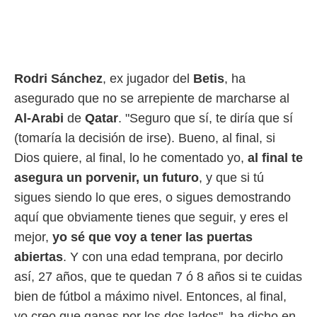
rtivo.com.
o, te
 de que
talarán
Rodri Sánchez
, ex jugador del
Betis
, ha
e sean
para
asegurado que no se arrepiente de marcharse al
a
Al-Arabi
de
Qatar
. "Seguro que sí, te diría que sí
por el sitio
o se
(tomaría la decisión de irse). Bueno, al final, si
cookies para
Dios quiere, al final, lo he comentado yo,
al final te
nto ni para
asegura un porvenir, un futuro
, y que si tú
licidad o
sigues siendo lo que eres, o sigues demostrando
ado, aunque
aquí que obviamente tienes que seguir, y eres el
sualizar
mejor,
yo sé que voy a tener las puertas
general no
ada. Puedes
abiertas
. Y con una edad temprana, por decirlo
 instalación
así, 27 años, que te quedan 7 ó 8 años si te cuidas
y acceder a
io web a
bien de fútbol a máximo nivel. Entonces, al final,
ste abono
yo creo que ganas por los dos lados", ha dicho en