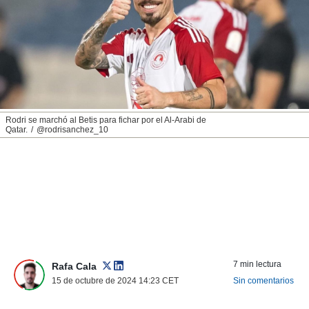
nos permite
ACEPTAR
estra
Y
ara seguir
CONTINUAR
e contenido
stándares
sin coste.
CONFIGURAR
 botón
continuar",
RECHAZAR
Rodri se marchó al Betis para fichar por el Al-Arabi de
der a la
Qatar.
@rodrisanchez_10
ndo la
 de todas
, ya sean
de nuestros
 nos
 y análisis
tamiento en
b, así como
un perfil
7 min lectura
Rafa Cala
para
15 de octubre de 2024 14:23
CET
Sin comentarios
ublicidad y
do en