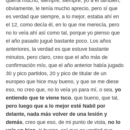
quería mucho, siempre, siempre, yo a él también,
idad
a, utilizar
obviamente, le tenía mucho aprecio, pero sí que
a
es verdad que siempre, a lo mejor, estaba ahí en
 la
el 12, como decía él, en lo que me merecía, pero
da, crear un
no lo veía ahí así como tal, porque yo pienso que
personalizar
o, uso de
el año pasado jugué bastante poco. Los años
a la
anteriores, la verdad es que estuve bastante
e contenido
minutos, pero claro, creo que el año más de
do, medir el
 de la
confirmación mío, que el año anterior había jugado
medir el
30 y pico partidos, 20 y pico de titular de un
 del
 comprender
europeo que hice muy bueno, y que se me diese
 través de
eso, no creo que, no lo veía yo para mí, o sea,
yo
s o a través
nación de
entiendo que te viene Isco
, que bueno, que tal,
edentes de
pero
luego que a lo mejor esté Nabil por
fuentes,
y mejora de
delante, nada más volver de una lesión y
os, uso de
demás
, creo que eso, de mi punto de vista,
no lo
ados con el
 seleccionar