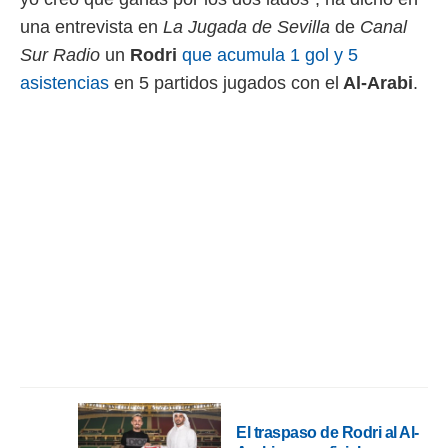
 botón
una entrevista en
La Jugada de Sevilla
de
Canal
.
Sur Radio
un
Rodri
que acumula 1 gol y 5
nto,
asistencias
en 5 partidos jugados con el
Al-Arabi
.
cios
kies,
ores únicos
as similares
nar,
rocesar
onales como
 este sitio
recciones IP
ficadores de
 posible
s
 traten tus
nales en
 interés
go a lo que
nerte. Para
El traspaso de Rodri al Al-
retirar su