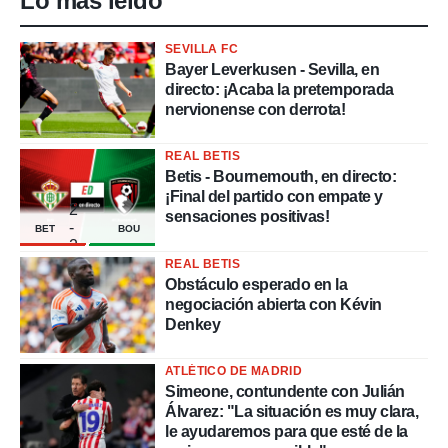
Lo más leído
SEVILLA FC
Bayer Leverkusen - Sevilla, en
directo: ¡Acaba la pretemporada
nervionense con derrota!
REAL BETIS
Betis - Bournemouth, en directo:
¡Final del partido con empate y
2
sensaciones positivas!
-
BET
BOU
2
REAL BETIS
Obstáculo esperado en la
negociación abierta con Kévin
Denkey
ATLÉTICO DE MADRID
Simeone, contundente con Julián
Álvarez: "La situación es muy clara,
le ayudaremos para que esté de la