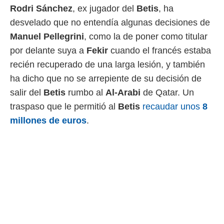
Rodri Sánchez
, ex jugador del
Betis
, ha
 mismo.
sultar más
desvelado que no entendía algunas decisiones de
 en nuestra
Manuel Pellegrini
, como la de poner como titular
 Cookies
y
ualquier
por delante suya a
Fekir
cuando el francés estaba
recién recuperado de una larga lesión, y también
ento
 botón
ha dicho que no se arrepiente de su decisión de
ación de
salir del
Betis
rumbo al
Al-Arabi
de Qatar. Un
kies
 disponible
traspaso que le permitió al
Betis
recaudar unos
8
e nuestra
millones de euros
.
.
IVAMENTE,
as
 a cookies
 no aceptar
ón de
uedes
uestro sitio