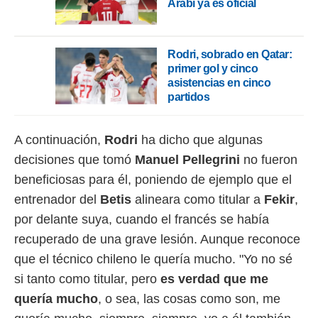
Arabi ya es oficial
ento u
 de datos
er momento
Rodri, sobrado en Qatar:
ic en
primer gol y cinco
o en
asistencias en cinco
partidos
 Cookies
en
eb.
A continuación,
Rodri
ha dicho que algunas
y
socios
decisiones que tomó
Manuel Pellegrini
no fueron
el
beneficiosas para él, poniendo de ejemplo que el
to de
entrenador del
Betis
alineara como titular a
Fekir
,
por delante suya, cuando el francés se había
la
recuperado de una grave lesión. Aunque reconoce
 en un
 y/o acceder
que el técnico chileno le quería mucho. "Yo no sé
 de datos
si tanto como titular, pero
es verdad que me
ara
 anuncios
quería mucho
, o sea, las cosas como son, me
ar perfiles