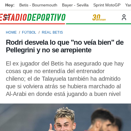
Hoy:
Betis - Bournemouth
Bayer - Sevilla
Sprint MotoGP
Ya
privacidad
o de
ortivo
HOME
FÚTBOL
REAL BETIS
ortivo.com)
borado por
Rodri desvela lo que "no veía bien" de
es para
Pellegrini y no se arrepiente
ue la
 que se
e calidad.
El ex jugador del Betis ha asegurado que hay
eder a este
cosas que no entendía del entrenador
ediante las
chileno; el de Talayuela también ha admitido
opciones:
que si volviera atrás se hubiera marchado al
ookies y
Al-Arabi en donde está jugando a buen nivel
e forma
d digital
ada, basada
mación
ediante
ecnologías