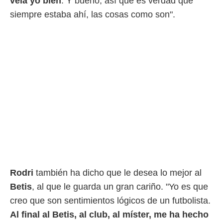
veía yo bien
. Y bueno, así que es verdad que
o.
siempre estaba ahí, las cosas como son".
calización
precisa e
ión mediante
, publicidad
dos,
 publicidad
,
ón de
 desarrollo
s.
tros 1199
ios
Rodri
también ha dicho que le desea lo mejor al
Betis
, al que le guarda un gran cariño. "Yo es que
creo que son sentimientos lógicos de un futbolista.
Al final al Betis, al club, al míster, me ha hecho