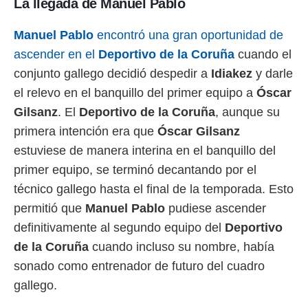
La llegada de Manuel Pablo
 botón
.
Manuel Pablo
encontró una gran oportunidad de
nto,
ascender en el
Deportivo de la Coruña
cuando el
conjunto gallego decidió despedir a
Idiakez
y darle
cios
kies,
el relevo en el banquillo del primer equipo a
Óscar
ores únicos
Gilsanz
. El
Deportivo de la Coruña
, aunque su
as similares
primera intención era que
Óscar Gilsanz
nar,
rocesar
estuviese de manera interina en el banquillo del
onales como
primer equipo, se terminó decantando por el
 este sitio
recciones IP
técnico gallego hasta el final de la temporada. Esto
ficadores de
permitió que
Manuel Pablo
pudiese ascender
 posible
s
definitivamente al segundo equipo del
Deportivo
 traten tus
de la Coruña
cuando incluso su nombre, había
nales en
 interés
sonado como entrenador de futuro del cuadro
go a lo que
gallego.
nerte. Para
retirar su