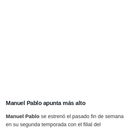
idad
a, utilizar
a
 la
da, crear un
personalizar
o, uso de
a la
e contenido
do, medir el
 de la
medir el
 del
 comprender
 través de
s o a través
nación de
edentes de
Manuel Pablo apunta más alto
fuentes,
y mejora de
Manuel Pablo
se estrenó el pasado fin de semana
os, uso de
ados con el
en su segunda temporada con el filial del
 seleccionar