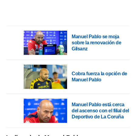
rtivo.com.
o, te
 de que
talarán
e sean
Manuel Pablo se moja
para
sobre la renovación de
a
Gilsanz
por el sitio
o se
cookies para
Cobra fuerza la opción de
nto ni para
Manuel Pablo
licidad o
ado, aunque
sualizar
general no
Manuel Pablo está cerca
ada. Puedes
del ascenso con el filial del
 instalación
Deportivo de La Coruña
y acceder a
io web a
ste abono