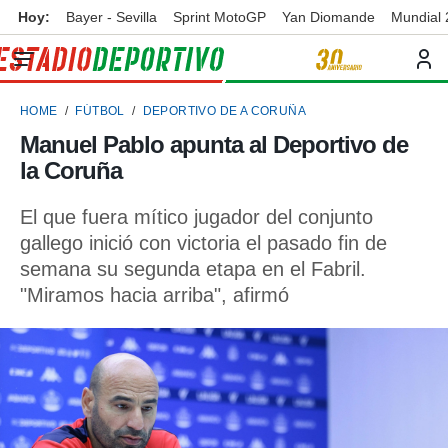
Hoy:
Bayer - Sevilla
Sprint MotoGP
Yan Diomande
Mundial
privacidad
o de
ortivo
HOME
FÚTBOL
DEPORTIVO DE A CORUÑA
ortivo.com)
borado por
Manuel Pablo apunta al Deportivo de
es para
la Coruña
ue la
 que se
e calidad.
El que fuera mítico jugador del conjunto
eder a este
gallego inició con victoria el pasado fin de
ediante las
semana su segunda etapa en el Fabril.
opciones:
"Miramos hacia arriba", afirmó
ookies y
e forma
d digital
ada, basada
mación
ediante
ecnologías