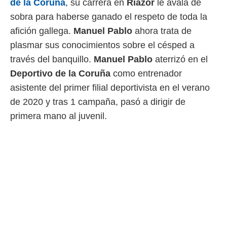
de la Coruña
, su carrera en
Riazor
le avala de
 mismo.
sobra para haberse ganado el respeto de toda la
sultar más
 en nuestra
afición gallega.
Manuel Pablo
ahora trata de
 Cookies
y
plasmar sus conocimientos sobre el césped a
ualquier
través del banquillo.
Manuel Pablo
aterrizó en el
ento
Deportivo de la Coruña
como entrenador
 botón
ación de
asistente del primer filial deportivista en el verano
kies
de 2020 y tras 1 campaña, pasó a dirigir de
 disponible
primera mano al juvenil.
e nuestra
.
IVAMENTE,
as
 a cookies
 no aceptar
ón de
uedes
uestro sitio