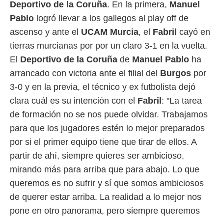
Deportivo de la Coruña
. En la primera,
Manuel
o.
Pablo
logró llevar a los gallegos al play off de
calización
ascenso y ante el
UCAM Murcia
, el
Fabril
cayó en
precisa e
ión mediante
tierras murcianas por por un claro 3-1 en la vuelta.
El
Deportivo de la Coruña
de
Manuel Pablo
ha
, publicidad
arrancado con victoria ante el filial del
Burgos
por
dos,
3-0 y en la previa, el técnico y ex futbolista dejó
 publicidad
,
clara cuál es su intención con el
Fabril
: "La tarea
ón de
de formación no se nos puede olvidar. Trabajamos
 desarrollo
s.
para que los jugadores estén lo mejor preparados
tros 1199
por si el primer equipo tiene que tirar de ellos. A
ios
partir de ahí, siempre quieres ser ambicioso,
mirando más para arriba que para abajo. Lo que
queremos es no sufrir y sí que somos ambiciosos
de querer estar arriba. La realidad a lo mejor nos
pone en otro panorama, pero siempre queremos