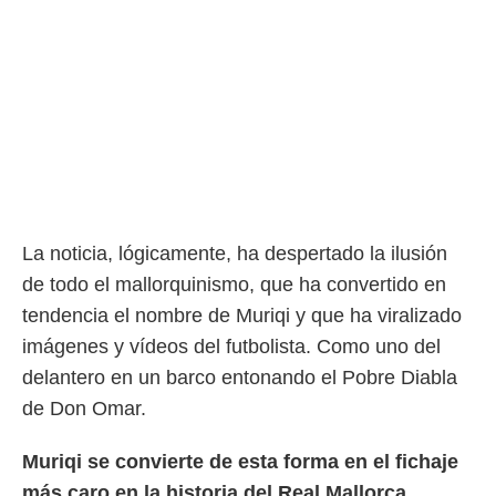
 botón
.
nto,
cios
kies,
ores únicos
as similares
nar,
rocesar
La noticia, lógicamente, ha despertado la ilusión
onales como
 este sitio
de todo el mallorquinismo, que ha convertido en
recciones IP
tendencia el nombre de Muriqi y que ha viralizado
ficadores de
 posible
imágenes y vídeos del futbolista. Como uno del
s
delantero en un barco entonando el Pobre Diabla
 traten tus
nales en
de Don Omar.
 interés
go a lo que
Muriqi se convierte de esta forma en el fichaje
nerte. Para
retirar su
más caro en la historia del Real Mallorca,