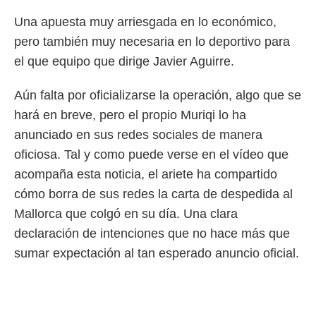
Una apuesta muy arriesgada en lo económico,
rtivo.com.
o, te
pero también muy necesaria en lo deportivo para
 de que
el que equipo que dirige Javier Aguirre.
talarán
e sean
para
Aún falta por oficializarse la operación, algo que se
a
hará en breve, pero el propio Muriqi lo ha
por el sitio
o se
anunciado en sus redes sociales de manera
cookies para
oficiosa. Tal y como puede verse en el vídeo que
acompaña esta noticia, el ariete ha compartido
nto ni para
licidad o
cómo borra de sus redes la carta de despedida al
Mallorca que colgó en su día. Una clara
ado, aunque
sualizar
declaración de intenciones que no hace más que
general no
sumar expectación al tan esperado anuncio oficial.
ada. Puedes
 instalación
y acceder a
io web a
ste abono