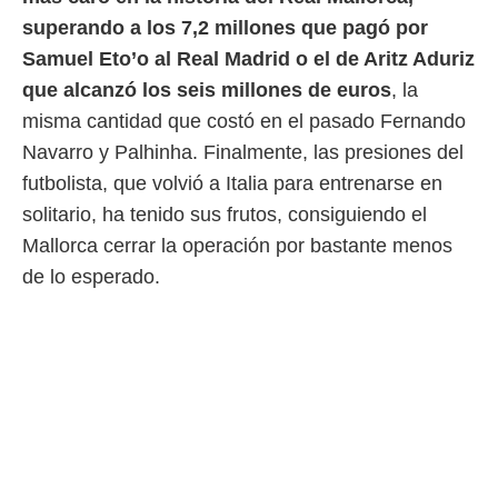
ento u
superando a los 7,2 millones que pagó por
 de datos
Samuel Eto’o al Real Madrid o el de Aritz Aduriz
er momento
que alcanzó los seis millones de euros
, la
ic en
o en
misma cantidad que costó en el pasado Fernando
Navarro y Palhinha. Finalmente, las presiones del
 Cookies
en
eb.
futbolista, que volvió a Italia para entrenarse en
solitario, ha tenido sus frutos, consiguiendo el
y
socios
Mallorca cerrar la operación por bastante menos
el
de lo esperado.
to de
la
 en un
 y/o acceder
 de datos
ara
 anuncios
ar perfiles