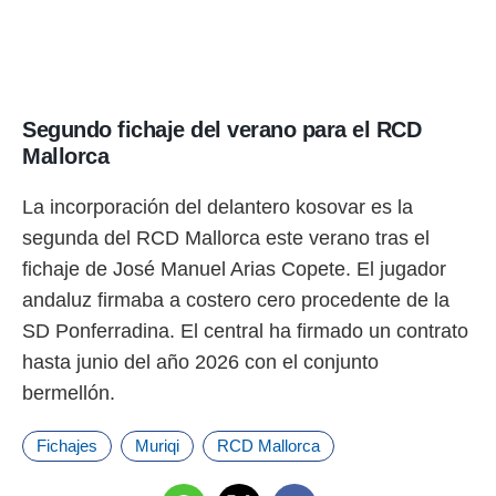
idad
a, utilizar
a
 la
da, crear un
Segundo fichaje del verano para el RCD
personalizar
Mallorca
o, uso de
a la
e contenido
La incorporación del delantero kosovar es la
do, medir el
segunda del RCD Mallorca este verano tras el
 de la
medir el
fichaje de José Manuel Arias Copete. El jugador
 del
andaluz firmaba a costero cero procedente de la
 comprender
 través de
SD Ponferradina. El central ha firmado un contrato
s o a través
hasta junio del año 2026 con el conjunto
nación de
edentes de
bermellón.
fuentes,
y mejora de
Fichajes
Muriqi
RCD Mallorca
os, uso de
ados con el
 seleccionar