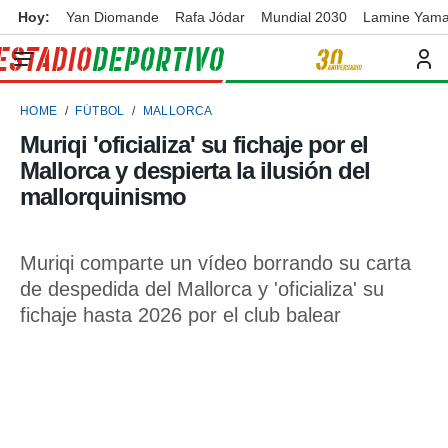
Hoy:
Yan Diomande
Rafa Jódar
Mundial 2030
Lamine Yama
privacidad
o de
ortivo
HOME
FÚTBOL
MALLORCA
ortivo.com)
borado por
Muriqi 'oficializa' su fichaje por el
es para
Mallorca y despierta la ilusión del
ue la
 que se
mallorquinismo
e calidad.
eder a este
ediante las
Muriqi comparte un vídeo borrando su carta
opciones:
de despedida del Mallorca y 'oficializa' su
ookies y
fichaje hasta 2026 por el club balear
e forma
d digital
ada, basada
mación
ediante
ecnologías