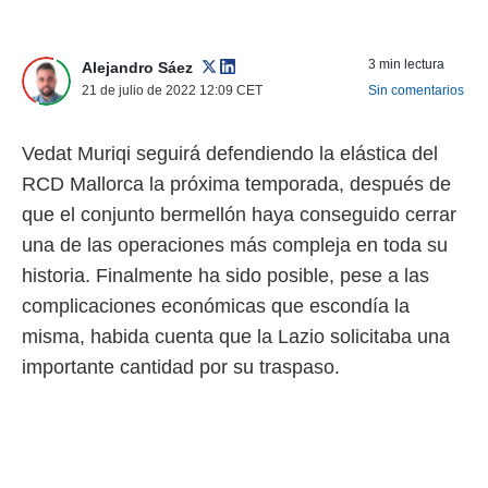
nos permite
ACEPTAR
estra
Y
ara seguir
3 min lectura
Alejandro Sáez
CONTINUAR
e contenido
21 de julio de 2022 12:09
CET
Sin comentarios
stándares
sin coste.
CONFIGURAR
Vedat Muriqi seguirá defendiendo la elástica del
 botón
continuar",
RCD Mallorca la próxima temporada, después de
RECHAZAR
der a la
que el conjunto bermellón haya conseguido cerrar
ndo la
 de todas
una de las operaciones más compleja en toda su
, ya sean
historia. Finalmente ha sido posible, pese a las
de nuestros
 nos
complicaciones económicas que escondía la
misma, habida cuenta que la Lazio solicitaba una
 y análisis
tamiento en
importante cantidad por su traspaso.
b, así como
un perfil
para
ublicidad y
do en