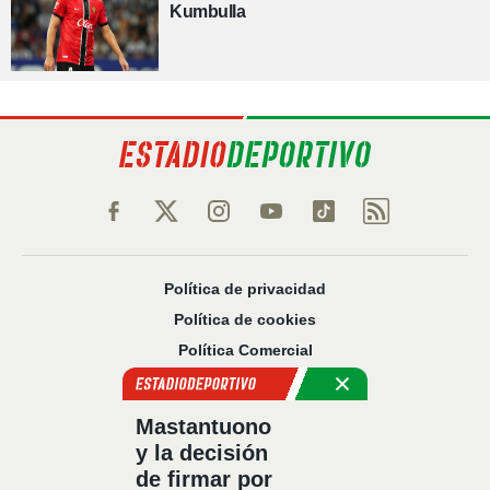
Kumbulla
Política de privacidad
Política de cookies
Política Comercial
Aviso legal
Configuración de privacidad
Mastantuono
Sobre nosotros
y la decisión
Código Ético
de firmar por