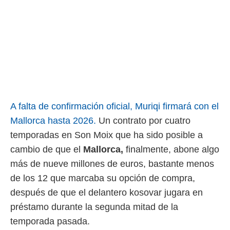
 mismo.
sultar más
 en nuestra
 Cookies
y
ualquier
ento
 botón
ación de
kies
A falta de confirmación oficial, Muriqi firmará con el
 disponible
e nuestra
Mallorca hasta 2026.
Un contrato por cuatro
.
temporadas en Son Moix que ha sido posible a
IVAMENTE,
cambio de que el
Mallorca,
finalmente, abone algo
más de nueve millones de euros, bastante menos
as
de los 12 que marcaba su opción de compra,
 a cookies
después de que el delantero kosovar jugara en
 no aceptar
préstamo durante la segunda mitad de la
ón de
uedes
temporada pasada.
uestro sitio