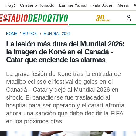
Hoy:
Cristiano Ronaldo
Lamine Yamal
Rafa Jódar
Messi
A
privacidad
o de
ortivo
HOME
FÚTBOL
MUNDIAL 2026
ortivo.com)
borado por
La lesión más dura del Mundial 2026:
es para
la imagen de Koné en el Canadá -
ue la
 que se
Catar que enciende las alarmas
e calidad.
eder a este
La grave lesión de Koné tras la entrada de
ediante las
Madibo eclipsó el festival de goles en el
opciones:
Canadá - Catar y dejó al Mundial 2026 en
ookies y
shock. El canadiense fue trasladado al
e forma
hospital para ser operado y el catarí afronta
ahora una sanción que debe decidir la FIFA
d digital
ada, basada
en los próximos días
mación
ediante
ecnologías