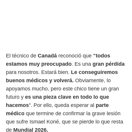
ento u
 de datos
er momento
ic en
o en
 Cookies
en
eb.
El técnico de
Canadá
reconoció que
"todos
y
estamos muy preocupado
. Es una
gran pérdida
socios
el
para nosotros. Estará bien.
Le conseguiremos
buenos médicos y volverá.
Obviamente, lo
to de
apoyamos mucho, pero este chico tiene un gran
la
futuro y
es una pieza clave en todo lo que
 en un
hacemos
". Por ello, queda esperar al
parte
 y/o acceder
 de datos
médico
que termine de confirmar la grave lesión
ara
que sufre Ismael Koné, que se pierde lo que resta
 anuncios
ar perfiles
de
Mundial 2026.