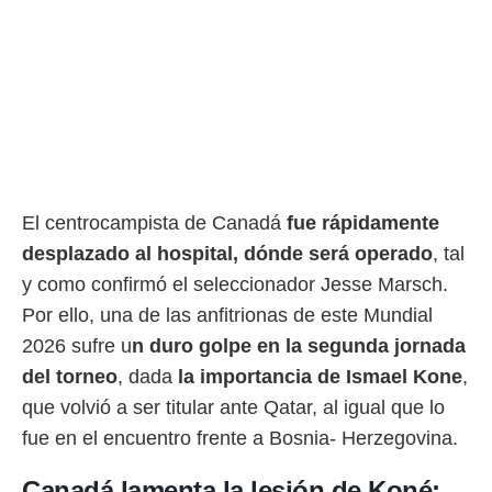
rtivo.com.
o, te
 de que
talarán
e sean
para
a
por el sitio
o se
El centrocampista de Canadá
fue rápidamente
cookies para
desplazado al hospital, dónde será operado
, tal
nto ni para
y como confirmó el seleccionador Jesse Marsch.
licidad o
Por ello, una de las anfitrionas de este Mundial
ado, aunque
2026 sufre u
n duro golpe en la segunda jornada
sualizar
general no
del torneo
, dada
la importancia de Ismael Kone
,
ada. Puedes
que volvió a ser titular ante Qatar, al igual que lo
 instalación
fue en el encuentro frente a Bosnia- Herzegovina.
y acceder a
io web a
ste abono
Canadá lamenta la lesión de Koné: