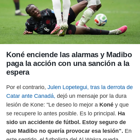
o.
calización
precisa e
ión mediante
, publicidad
dos,
Koné enciende las alarmas y Madibo
 publicidad
,
paga la acción con una sanción a la
ón de
espera
 desarrollo
s.
Por el contrario,
Julen Lopetegui, tras la derrota de
tros 1199
ios
Catar ante Canadá,
dejó un mensaje por la dura
lesión de Kone: "Le deseo lo mejor a
Koné
y que
se recupere lo antes posible. Es lo principal.
Ha
sido un accidente de fútbol. Estoy seguro de
que Madibo no quería provocar esa lesión".
En
este sentido, el futbolista del Al-Wakra queda