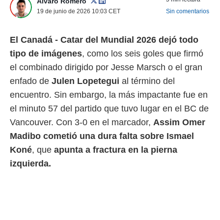
Álvaro Romero
 mismo.
19 de junio de 2026 10:03
CET
Sin comentarios
sultar más
 en nuestra
 Cookies
y
El Canadá - Catar del Mundial 2026 dejó todo
ualquier
tipo de imágenes
, como los seis goles que firmó
ento
el combinado dirigido por Jesse Marsch o el gran
 botón
enfado de
Julen Lopetegui
al término del
ación de
kies
encuentro. Sin embargo, la más impactante fue en
 disponible
el minuto 57 del partido que tuvo lugar en el BC de
e nuestra
.
Vancouver. Con 3-0 en el marcador,
Assim Omer
Madibo cometió una dura falta sobre Ismael
IVAMENTE,
Koné
, que
apunta a fractura en la pierna
izquierda.
as
 a cookies
 no aceptar
ón de
uedes
uestro sitio