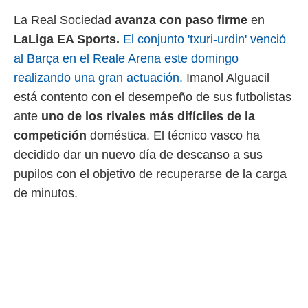
 mismo.
La Real Sociedad
avanza con paso firme
en
sultar más
LaLiga EA Sports.
El conjunto 'txuri-urdin' venció
 en nuestra
 Cookies
y
al Barça en el Reale Arena este domingo
ualquier
realizando una gran actuación.
Imanol Alguacil
ento
está contento con el desempeño de sus futbolistas
 botón
ante
uno de los rivales más difíciles de la
ación de
kies
competición
doméstica. El técnico vasco ha
 disponible
decidido dar un nuevo día de descanso a sus
e nuestra
.
pupilos con el objetivo de recuperarse de la carga
de minutos.
IVAMENTE,
as
 a cookies
 no aceptar
ón de
uedes
uestro sitio