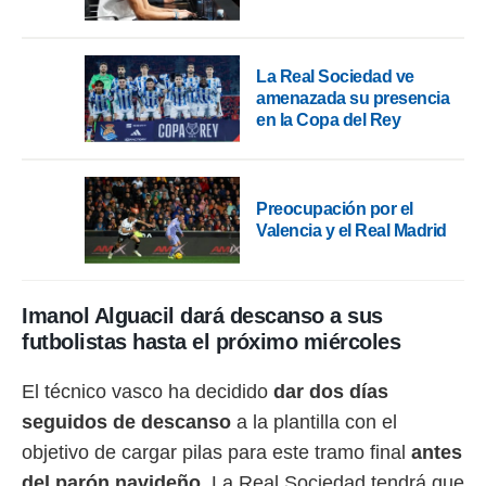
ento u
 de datos
er momento
La Real Sociedad ve
ic en
amenazada su presencia
o en
en la Copa del Rey
 Cookies
en
eb.
Preocupación por el
y
Valencia y el Real Madrid
socios
el
to de
Imanol Alguacil dará descanso a sus
futbolistas hasta el próximo miércoles
la
 en un
 y/o acceder
El técnico vasco ha decidido
dar dos días
 de datos
seguidos de descanso
a la plantilla con el
ara
objetivo de cargar pilas para este tramo final
antes
 anuncios
ar perfiles
del parón navideño
. La Real Sociedad tendrá que