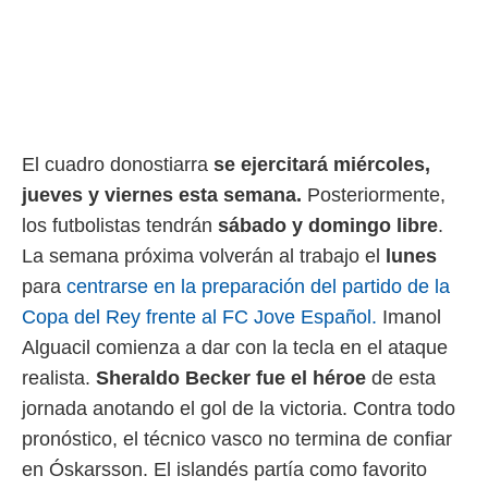
rtivo.com.
o, te
 de que
talarán
e sean
para
El cuadro donostiarra
se ejercitará miércoles,
a
por el sitio
jueves y viernes esta semana.
Posteriormente,
o se
los futbolistas tendrán
sábado y domingo libre
.
cookies para
La semana próxima volverán al trabajo el
lunes
nto ni para
para
centrarse en la preparación del partido de la
licidad o
Copa del Rey frente al FC Jove Español.
Imanol
ado, aunque
Alguacil comienza a dar con la tecla en el ataque
sualizar
general no
realista.
Sheraldo Becker fue el héroe
de esta
ada. Puedes
jornada anotando el gol de la victoria. Contra todo
 instalación
y acceder a
pronóstico, el técnico vasco no termina de confiar
io web a
en Óskarsson. El islandés partía como favorito
ste abono