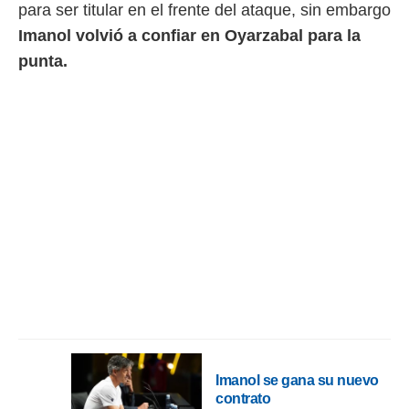
 botón
para ser titular en el frente del ataque, sin embargo
.
Imanol volvió a confiar en Oyarzabal para la
punta.
nto,
cios
kies,
ores únicos
as similares
nar,
rocesar
onales como
 este sitio
recciones IP
ficadores de
 posible
s
 traten tus
nales en
 interés
go a lo que
Imanol se gana su nuevo
nerte. Para
contrato
retirar su