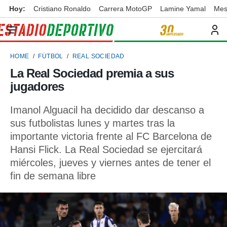
Hoy:
Cristiano Ronaldo
Carrera MotoGP
Lamine Yamal
Mes
privacidad
o de
ortivo
HOME
FÚTBOL
REAL SOCIEDAD
ortivo.com)
borado por
La Real Sociedad premia a sus
es para
jugadores
ue la
 que se
e calidad.
Imanol Alguacil ha decidido dar descanso a
eder a este
sus futbolistas lunes y martes tras la
ediante las
importante victoria frente al FC Barcelona de
opciones:
Hansi Flick. La Real Sociedad se ejercitará
ookies y
miércoles, jueves y viernes antes de tener el
e forma
fin de semana libre
d digital
ada, basada
mación
ediante
ecnologías