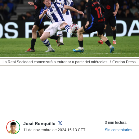
nos permite
ACEPTAR
estra
Y
ara seguir
CONTINUAR
e contenido
stándares
sin coste.
CONFIGURAR
 botón
continuar",
RECHAZAR
der a la
ndo la
La Real Sociedad comenzará a entrenar a partir del miércoles.
Cordon Press
 de todas
, ya sean
de nuestros
 nos
 y análisis
tamiento en
b, así como
un perfil
para
3 min lectura
José Ronquillo
ublicidad y
11 de noviembre de 2024 15:13
CET
Sin comentarios
do en