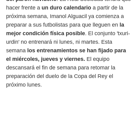
idad
hacer frente a
un duro calendario
a partir de la
a, utilizar
a
próxima semana, Imanol Alguacil ya comienza a
 la
preparar a sus futbolistas para que lleguen en
la
da, crear un
mejor condición física posible
. El conjunto 'txuri-
personalizar
urdin' no entrenará ni lunes, ni martes. Esta
o, uso de
a la
semana
los entrenamientos se han fijado para
e contenido
el miércoles, jueves y viernes.
El equipo
do, medir el
 de la
descansará el fin de semana para retomar la
medir el
preparación del duelo de la Copa del Rey el
 del
 comprender
próximo lunes.
 través de
s o a través
nación de
edentes de
fuentes,
y mejora de
os, uso de
ados con el
 seleccionar