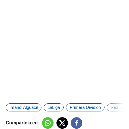
Imanol Alguacil
LaLiga
Primera División
Real Soc
Compártela en: