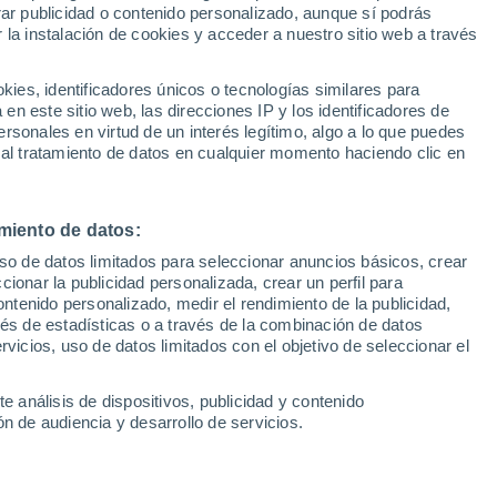
Sel
rar publicidad o contenido personalizado, aunque sí podrás
semana para decidirse
UEFA Champions League
 la instalación de cookies y acceder a nuestro sitio web a través
Can
Resultados
Clasificacion
Fút
es, identificadores únicos o tecnologías similares para
responder a la propuestas que le ha hecho
UEFA Europa League
n este sitio web, las direcciones IP y los identificadores de
1ª 
Resultados
Clasificacion
ho, en las últimas horas, un último
rsonales en virtud de un interés legítimo, algo a lo que puedes
 al tratamiento de datos en cualquier momento haciendo clic en
ir el sí del argentino. El club de Mestalla
tan una respuesta a la mayor celeridad
miento de datos:
uso de datos limitados para seleccionar anuncios básicos, crear
ccionar la publicidad personalizada, crear un perfil para
ontenido personalizado, medir el rendimiento de la publicidad,
vés de estadísticas o a través de la combinación de datos
rvicios, uso de datos limitados con el objetivo de seleccionar el
e análisis de dispositivos, publicidad y contenido
n de audiencia y desarrollo de servicios.