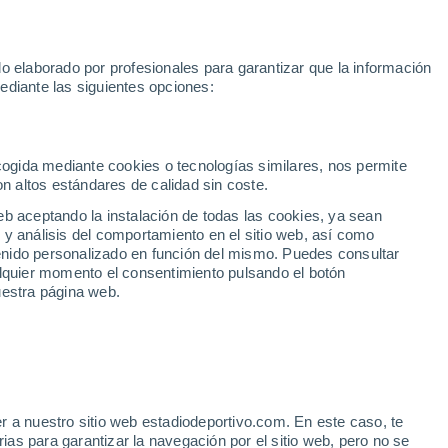
Rafa Jódar
Mundial 2030
Lamine Yamal
Luis de la Fuente
o elaborado por profesionales para garantizar que la información
Fútbol
Motor
Tenis
Baloncest
ediante las siguientes opciones:
Motociclismo
ACB
Portadas
Laliga Hypermotion
Juegos Olímpicos
UEF
Tem
MotoGP
Resultados
Clasificación
Res
Dep
Euroliga
Opinión
Juegos Olímpicos de Invierno
AD Ceuta
Albacete
Cop
ecogida mediante cookies o tecnologías similares, nos permite
on altos estándares de calidad sin coste.
Burgos
Cádiz CF
Res
eb aceptando la instalación de todas las cookies, ya sean
CD Castellón
Celta Fortuna
Mun
 y análisis del comportamiento en el sitio web, así como
Córdoba CF
Eibar
Res
ntenido personalizado en función del mismo. Puedes consultar
alquier momento el consentimiento pulsando el botón
CD Eldense
FC Andorra
Fút
uestra página web.
Girona
Granada CF
Pre
Las Palmas
Leganés
Ser
Mallorca
Oviedo
Fic
Real Sociedad B
Real Valladolid
Sel
Sabadell
Real Sporting
r a nuestro sitio web estadiodeportivo.com. En este caso, te
Mun
Guido Rodríguez que tiene
as para garantizar la navegación por el sitio web, pero no se
Tenerife
UD Almería