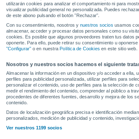
utilizarán cookies para analizar el comportamiento ni para most
hasta el final de 
visualizar publicidad general no personalizada. Puedes rechazar
de este abono pulsando el botón "Rechazar".
Con su consentimiento, nosotros y
nuestros socios
usamos cooki
El centrocampista sigue sin 
almacenar, acceder y procesar datos personales como su visita e
el Valencia CF el cual ha hec
cookies. Es posible que algunos proveedores traten tus datos pe
oponerte. Para ello, puede retirar su consentimiento u oponerse
esfuerzo para intentar consegu
"Configurar"
o en nuestra
Política de Cookies
en este sitio web.
le ha transmitido que necesi
posible
Nosotros y nuestros socios hacemos el siguiente trata
Almacenar la información en un dispositivo y/o acceder a ella, 
perfiles para publicidad personalizada, utilizar perfiles para sele
personalizar el contenido, uso de perfiles para la selección de c
medir el rendimiento del contenido, comprender al público a tra
procedentes de diferentes fuentes, desarrollo y mejora de los se
contenido.
Datos de localización geográfica precisa e identificación mediant
personalizados, medición de publicidad y contenido, investigació
Ver nuestros 1199 socios