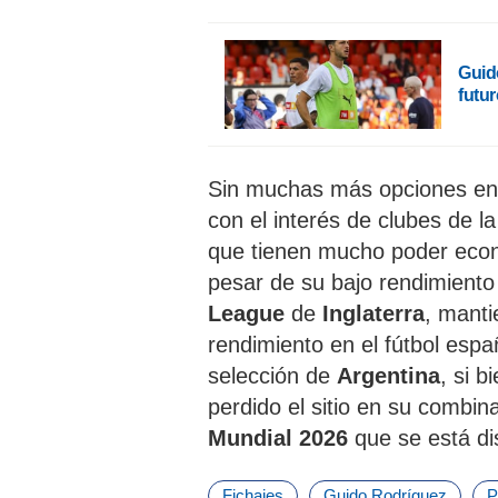
Guid
futu
Sin muchas más opciones e
con el interés de clubes de l
que tienen mucho poder econó
pesar de su bajo rendimiento
League
de
Inglaterra
, manti
rendimiento en el fútbol espa
selección de
Argentina
, si 
perdido el sitio en su combin
Mundial 2026
que se está d
Fichajes
Guido Rodríguez
P