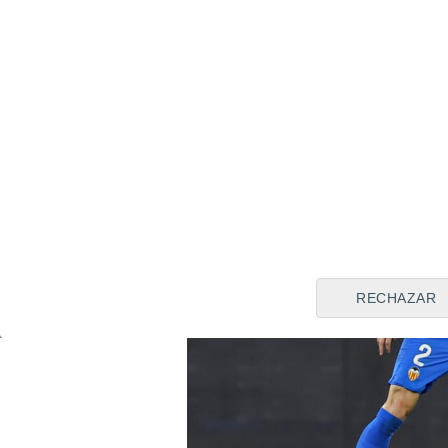
en donde el argentino ayudó
permanencia en
Primera div
(1.304 minutos) marcó
4 gol
RECHAZAR