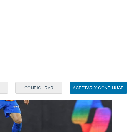
 a que el
Valencia C
F lograra la
isión
ya que en
16 partidos
disputados
es
.
CONFIGURAR
ACEPTAR Y CONTINUAR