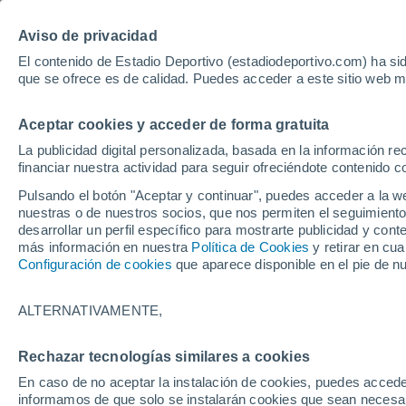
Hoy:
Yan Diomande
Aviso de privacidad
El contenido de Estadio Deportivo (estadiodeportivo.com) ha sid
que se ofrece es de calidad. Puedes acceder a este sitio web m
Laliga EA Sports
Padel
Clasificación
Resultados
Ciclismo
Aceptar cookies y acceder de forma gratuita
UFC
Alavés
Athletic Club de Bilbao
La publicidad digital personalizada, basada en la información r
financiar nuestra actividad para seguir ofreciéndote contenido c
Atlético de Madrid
FC Barcelona
Pulsando el botón "Aceptar y continuar", puedes acceder a la w
Real Betis
Celta de Vigo
nuestras o de nuestros socios, que nos permiten el seguimiento
Deportivo de A Coruña
Elche
desarrollar un perfil específico para mostrarte publicidad y co
más información en nuestra
Política de Cookies
y retirar en cu
Espanyol
Getafe
Configuración de cookies
que aparece disponible en el pie de n
Levante UD
Málaga CF
Osasuna
Racing de Santander
ALTERNATIVAMENTE,
Rayo Vallecano
Real Madrid
Real Sociedad
Sevilla FC
Rechazar tecnologías similares a cookies
HOME
FÚTBOL
VALENCIA CF
Valencia CF
Villarreal CF
En caso de no aceptar la instalación de cookies, puedes accede
Nueva oferta por 
informamos de que solo se instalarán cookies que sean necesari