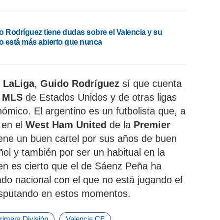
o Rodríguez tiene dudas sobre el Valencia y su
ro está más abierto que nunca
n
LaLiga
,
Guido Rodríguez
sí que cuenta
a
MLS
de Estados Unidos y de otras ligas
mico. El argentino es un futbolista que, a
 en el
West Ham United
de la
Premier
ene un buen cartel por sus años de buen
ñol y también por ser un habitual en la
bien es cierto que el de Sáenz Peña ha
ado nacional con el que no está jugando el
isputando en estos momentos.
rimera División
Valencia CF