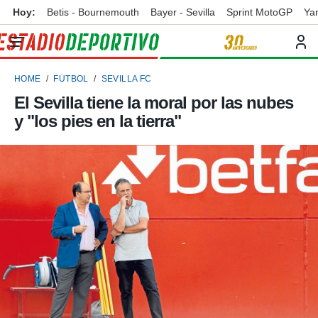
Hoy:
Betis - Bournemouth
Bayer - Sevilla
Sprint MotoGP
Ya
privacidad
o de
ortivo
HOME
FÚTBOL
SEVILLA FC
ortivo.com)
borado por
El Sevilla tiene la moral por las nubes
es para
y "los pies en la tierra"
ue la
 que se
e calidad.
eder a este
ediante las
opciones:
ookies y
e forma
d digital
ada, basada
mación
ediante
ecnologías