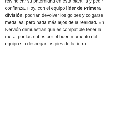
reivindicar su paternidad en esta plantilla y pedir
 mismo.
confianza. Hoy, con el equipo
líder de Primera
sultar más
 en nuestra
división
, podrían devolver los golpes y colgarse
 Cookies
y
medallas; pero nada más lejos de la realidad. En
ualquier
Nervión demuestran que es compatible tener la
ento
moral por las nubes por el buen momento del
 botón
equipo sin despegar los pies de la tierra.
ación de
kies
 disponible
e nuestra
.
IVAMENTE,
as
 a cookies
 no aceptar
ón de
uedes
uestro sitio