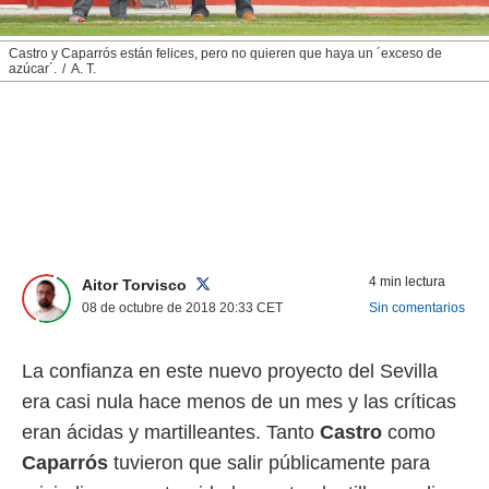
nos permite
ACEPTAR
estra
Castro y Caparrós están felices, pero no quieren que haya un ´exceso de
Y
ara seguir
azúcar´.
A. T.
CONTINUAR
e contenido
stándares
sin coste.
CONFIGURAR
 botón
continuar",
RECHAZAR
der a la
ndo la
 de todas
, ya sean
de nuestros
4 min lectura
Aitor Torvisco
 nos
08 de octubre de 2018 20:33
CET
Sin comentarios
 y análisis
tamiento en
La confianza en este nuevo proyecto del Sevilla
b, así como
era casi nula hace menos de un mes y las críticas
un perfil
para
eran ácidas y martilleantes. Tanto
Castro
como
ublicidad y
Caparrós
tuvieron que salir públicamente para
do en