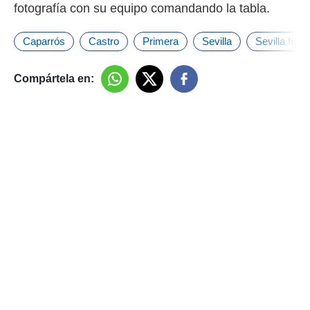
fotografía con su equipo comandando la tabla.
o.
calización
Caparrós
Castro
Primera
Sevilla
Sevilla futbo
precisa e
ión mediante
Compártela en:
, publicidad
dos,
 publicidad
,
ón de
 desarrollo
s.
tros 1199
ios