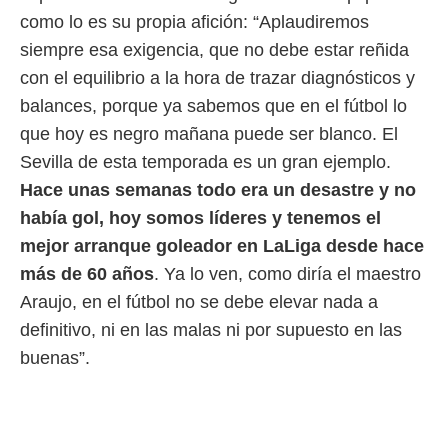
 botón
como lo es su propia afición: “Aplaudiremos
.
siempre esa exigencia, que no debe estar reñida
nto,
con el equilibrio a la hora de trazar diagnósticos y
balances, porque ya sabemos que en el fútbol lo
cios
que hoy es negro mañana puede ser blanco. El
kies,
ores únicos
Sevilla de esta temporada es un gran ejemplo.
as similares
Hace unas semanas todo era un desastre y no
nar,
rocesar
había gol, hoy somos líderes y tenemos el
onales como
mejor arranque goleador en LaLiga desde hace
 este sitio
recciones IP
más de 60 años
. Ya lo ven, como diría el maestro
ficadores de
Araujo, en el fútbol no se debe elevar nada a
 posible
s
definitivo, ni en las malas ni por supuesto en las
 traten tus
buenas”.
nales en
 interés
go a lo que
nerte. Para
retirar su