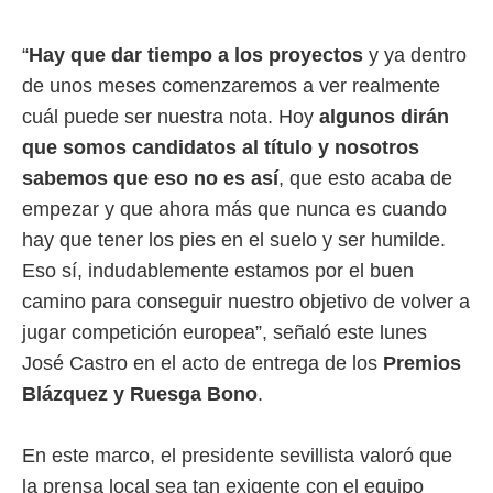
rtivo.com.
“
Hay que dar tiempo a los proyectos
y ya dentro
o, te
 de que
de unos meses comenzaremos a ver realmente
talarán
cuál puede ser nuestra nota. Hoy
algunos dirán
e sean
para
que somos candidatos al título y nosotros
a
sabemos que eso no es así
, que esto acaba de
por el sitio
empezar y que ahora más que nunca es cuando
o se
cookies para
hay que tener los pies en el suelo y ser humilde.
Eso sí, indudablemente estamos por el buen
nto ni para
licidad o
camino para conseguir nuestro objetivo de volver a
jugar competición europea”, señaló este lunes
ado, aunque
sualizar
José Castro en el acto de entrega de los
Premios
general no
Blázquez y Ruesga Bono
.
ada. Puedes
 instalación
y acceder a
En este marco, el presidente sevillista valoró que
io web a
ste abono
la prensa local sea tan exigente con el equipo