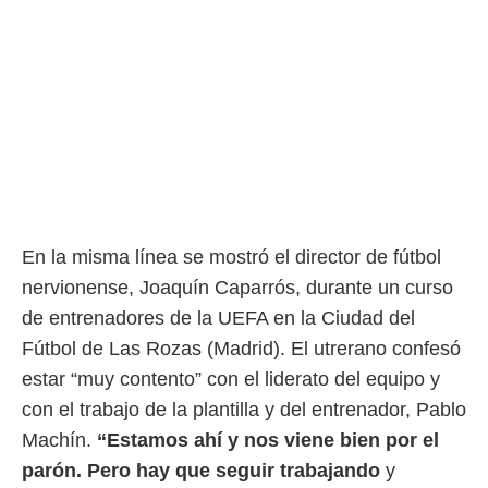
ento u
 de datos
er momento
ic en
o en
 Cookies
en
eb.
y
socios
En la misma línea se mostró el director de fútbol
el
nervionense, Joaquín Caparrós, durante un curso
to de
de entrenadores de la UEFA en la Ciudad del
Fútbol de Las Rozas (Madrid). El utrerano confesó
la
 en un
estar “muy contento” con el liderato del equipo y
 y/o acceder
con el trabajo de la plantilla y del entrenador, Pablo
 de datos
ara
Machín.
“Estamos ahí y nos viene bien por el
 anuncios
parón. Pero hay que seguir trabajando
y
ar perfiles