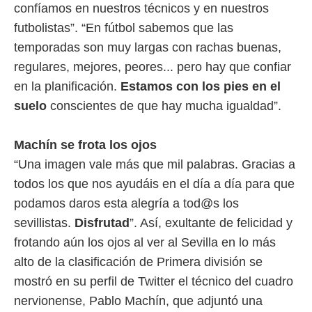
idad
confíamos en nuestros técnicos y en nuestros
a, utilizar
futbolistas”. “En fútbol sabemos que las
a
 la
temporadas son muy largas con rachas buenas,
regulares, mejores, peores... pero hay que confiar
da, crear un
personalizar
en la planificación.
Estamos con los pies en el
o, uso de
suelo
conscientes de que hay mucha igualdad”.
a la
e contenido
do, medir el
Machín se frota los ojos
 de la
medir el
“Una imagen vale más que mil palabras. Gracias a
 del
todos los que nos ayudáis en el día a día para que
 comprender
podamos daros esta alegría a tod@s los
 través de
s o a través
sevillistas.
Disfrutad
”. Así, exultante de felicidad y
nación de
frotando aún los ojos al ver al Sevilla en lo más
edentes de
fuentes,
alto de la clasificación de Primera división se
y mejora de
mostró en su perfil de Twitter el técnico del cuadro
os, uso de
ados con el
nervionense, Pablo Machín, que adjuntó una
 seleccionar