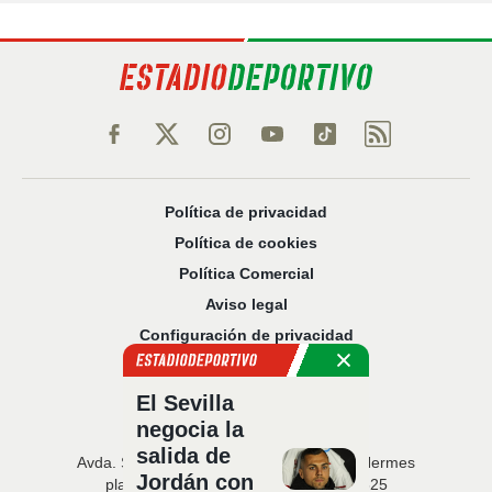
Política de privacidad
Política de cookies
Política Comercial
Aviso legal
Configuración de privacidad
Sobre nosotros
Código Ético
El Sevilla
negocia la
salida de
Avda. San Francisco Javier, 22 · Edificio Hermes
Jordán con
planta 5 · 41018 Sevilla · T. 954 216 525