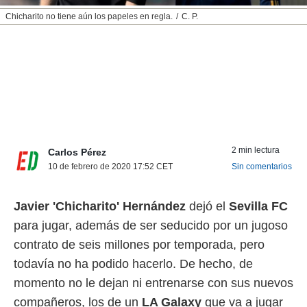
nos permite
Chicharito no tiene aún los papeles en regla.
C. P.
ACEPTAR
estra
Y
ara seguir
CONTINUAR
e contenido
stándares
sin coste.
CONFIGURAR
 botón
continuar",
RECHAZAR
der a la
ndo la
2 min lectura
 de todas
Carlos Pérez
, ya sean
10 de febrero de 2020 17:52
CET
Sin comentarios
de nuestros
 nos
Javier 'Chicharito' Hernández
dejó el
Sevilla FC
 y análisis
para jugar, además de ser seducido por un jugoso
tamiento en
b, así como
contrato de seis millones por temporada, pero
un perfil
todavía no ha podido hacerlo. De hecho, de
para
ublicidad y
momento no le dejan ni entrenarse con sus nuevos
compañeros, los de un
LA Galaxy
que va a jugar
do en