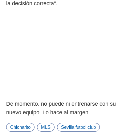
 botón
la decisión correcta".
.
nto,
cios
kies,
ores únicos
as similares
nar,
rocesar
onales como
 este sitio
recciones IP
ficadores de
 posible
s
De momento, no puede ni entrenarse con su
 traten tus
nales en
nuevo equipo. Lo hace al margen.
 interés
go a lo que
Chicharito
MLS
Sevilla futbol club
nerte. Para
retirar su