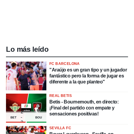
o.
calización
precisa e
ión mediante
, publicidad
Lo más leído
dos,
 publicidad
,
FC BARCELONA
ón de
"Araújo es un gran tipo y un jugador
 desarrollo
fantástico pero la forma de jugar es
s.
diferente a la que planteo"
tros 1199
ios
REAL BETIS
Betis - Bournemouth, en directo:
¡Final del partido con empate y
2
sensaciones positivas!
-
BET
BOU
2
SEVILLA FC