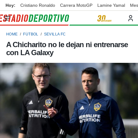
Hoy:
Cristiano Ronaldo
Carrera MotoGP
Lamine Yamal
Mes
privacidad
o de
ortivo
HOME
FÚTBOL
SEVILLA FC
ortivo.com)
borado por
A Chicharito no le dejan ni entrenarse
es para
con LA Galaxy
ue la
 que se
e calidad.
eder a este
ediante las
opciones:
ookies y
e forma
d digital
ada, basada
mación
ediante
ecnologías