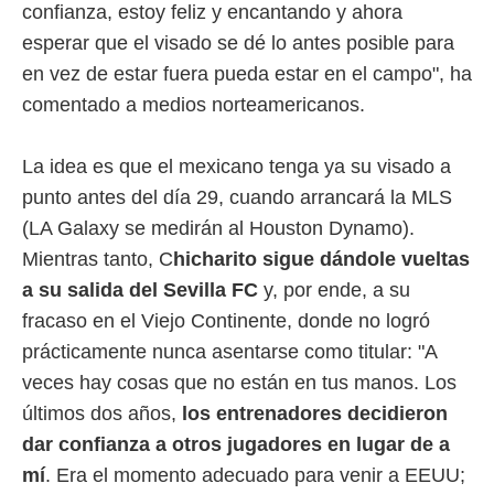
confianza, estoy feliz y encantando y ahora
esperar que el visado se dé lo antes posible para
rtivo.com.
o, te
en vez de estar fuera pueda estar en el campo", ha
 de que
comentado a medios norteamericanos.
talarán
e sean
para
La idea es que el mexicano tenga ya su visado a
a
por el sitio
punto antes del día 29, cuando arrancará la MLS
o se
(LA Galaxy se medirán al Houston Dynamo).
cookies para
Mientras tanto, C
hicharito sigue dándole vueltas
nto ni para
a su salida del Sevilla FC
y, por ende, a su
licidad o
fracaso en el Viejo Continente, donde no logró
ado, aunque
prácticamente nunca asentarse como titular: "A
sualizar
general no
veces hay cosas que no están en tus manos. Los
ada. Puedes
últimos dos años,
los entrenadores decidieron
 instalación
y acceder a
dar confianza a otros jugadores en lugar de a
io web a
mí
. Era el momento adecuado para venir a EEUU;
ste abono