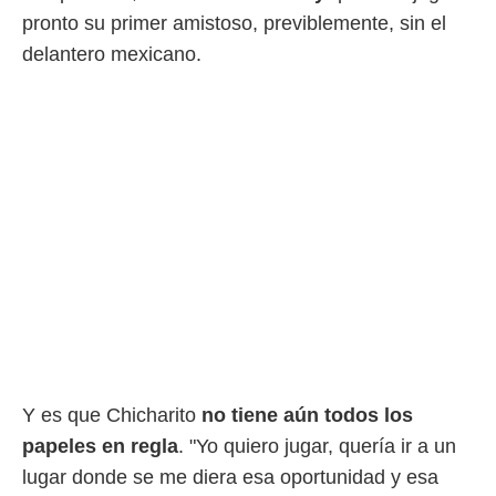
pronto su primer amistoso, previblemente, sin el
 mismo.
sultar más
delantero mexicano.
 en nuestra
 Cookies
y
ualquier
ento
 botón
ación de
kies
 disponible
e nuestra
.
IVAMENTE,
as
 a cookies
Y es que Chicharito
no tiene aún todos los
 no aceptar
papeles en regla
. "Yo quiero jugar, quería ir a un
ón de
uedes
lugar donde se me diera esa oportunidad y esa
uestro sitio