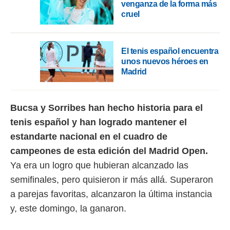
venganza de la forma más
 botón
.
cruel
nto,
El tenis español encuentra
cios
unos nuevos héroes en
kies,
Madrid
ores únicos
as similares
nar,
Bucsa y Sorribes han hecho historia para el
rocesar
onales como
tenis español y han logrado mantener el
 este sitio
estandarte nacional en el cuadro de
recciones IP
ficadores de
campeones de esta edición del Madrid Open.
 posible
Ya era un logro que hubieran alcanzado las
s
 traten tus
semifinales, pero quisieron ir más allá. Superaron
nales en
a parejas favoritas, alcanzaron la última instancia
 interés
go a lo que
y, este domingo, la ganaron.
nerte. Para
retirar su