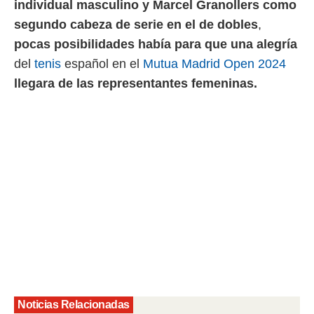
individual masculino y Marcel Granollers como
 mismo.
segundo cabeza de serie en el de dobles
,
sultar más
 en nuestra
pocas posibilidades había para que una alegría
 Cookies
y
del
tenis
español en el
Mutua Madrid Open 2024
ualquier
llegara de las representantes femeninas.
ento
 botón
ación de
kies
 disponible
e nuestra
.
IVAMENTE,
as
 a cookies
 no aceptar
ón de
uedes
Noticias Relacionadas
uestro sitio