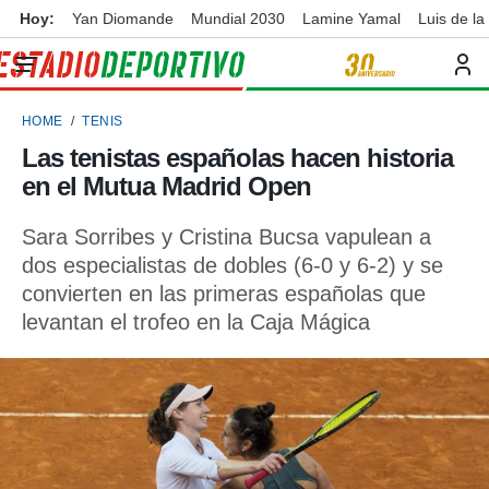
Hoy:
Yan Diomande
Mundial 2030
Lamine Yamal
Luis de la
privacidad
o de
ortivo
HOME
TENIS
ortivo.com)
borado por
Las tenistas españolas hacen historia
es para
en el Mutua Madrid Open
ue la
 que se
e calidad.
Sara Sorribes y Cristina Bucsa vapulean a
eder a este
dos especialistas de dobles (6-0 y 6-2) y se
ediante las
convierten en las primeras españolas que
opciones:
levantan el trofeo en la Caja Mágica
ookies y
e forma
d digital
ada, basada
mación
ediante
ecnologías