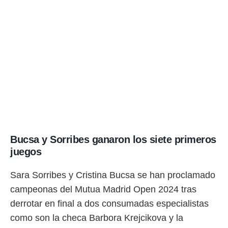
ento u
 de datos
er momento
ic en
o en
 Cookies
en
eb.
y
socios
el
Bucsa y Sorribes ganaron los siete primeros
to de
juegos
la
 en un
Sara Sorribes y Cristina Bucsa se han proclamado
 y/o acceder
campeonas del Mutua Madrid Open 2024 tras
 de datos
ara
derrotar en final a dos consumadas especialistas
 anuncios
como son la checa Barbora Krejcikova y la
ar perfiles