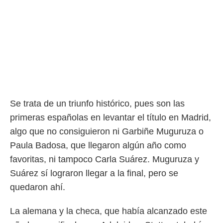
o.
calización
precisa e
ión mediante
, publicidad
dos,
 publicidad
,
Se trata de un triunfo histórico, pues son las
ón de
primeras españolas en levantar el título en Madrid,
 desarrollo
s.
algo que no consiguieron ni Garbiñe Muguruza o
tros 1199
Paula Badosa, que llegaron algún año como
ios
favoritas, ni tampoco Carla Suárez. Muguruza y
Suárez sí lograron llegar a la final, pero se
quedaron ahí.
La alemana y la checa, que había alcanzado este