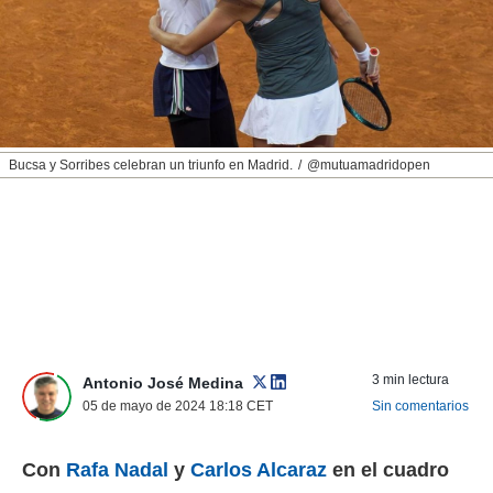
nos permite
ACEPTAR
estra
Y
ara seguir
CONTINUAR
e contenido
stándares
sin coste.
CONFIGURAR
 botón
Bucsa y Sorribes celebran un triunfo en Madrid.
@mutuamadridopen
continuar",
RECHAZAR
der a la
ndo la
 de todas
, ya sean
de nuestros
 nos
 y análisis
tamiento en
3 min lectura
Antonio José Medina
b, así como
05 de mayo de 2024 18:18
CET
Sin comentarios
un perfil
para
ublicidad y
Con
Rafa Nadal
y
Carlos Alcaraz
en el cuadro
do en