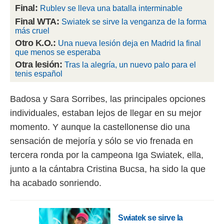
Final:
Rublev se lleva una batalla interminable
rtivo.com.
Final WTA:
Swiatek se sirve la venganza de la forma
o, te
más cruel
 de que
Otro K.O.:
Una nueva lesión deja en Madrid la final
talarán
que menos se esperaba
e sean
Otra lesión:
Tras la alegría, un nuevo palo para el
para
tenis español
a
por el sitio
o se
Badosa y Sara Sorribes, las principales opciones
cookies para
individuales, estaban lejos de llegar en su mejor
nto ni para
momento. Y aunque la castellonense dio una
licidad o
sensación de mejoría y sólo se vio frenada en
ado, aunque
tercera ronda por la campeona Iga Swiatek, ella,
sualizar
junto a la cántabra Cristina Bucsa, ha sido la que
general no
ada. Puedes
ha acabado sonriendo.
 instalación
y acceder a
io web a
Swiatek se sirve la
ste abono