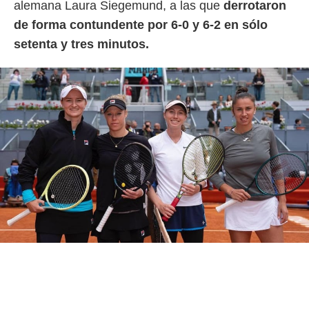
alemana Laura Siegemund, a las que
derrotaron
idad
a, utilizar
de forma contundente por 6-0 y 6-2 en sólo
a
setenta y tres minutos.
 la
da, crear un
personalizar
o, uso de
a la
e contenido
do, medir el
 de la
medir el
 del
 comprender
 través de
s o a través
nación de
edentes de
fuentes,
y mejora de
os, uso de
ados con el
 seleccionar