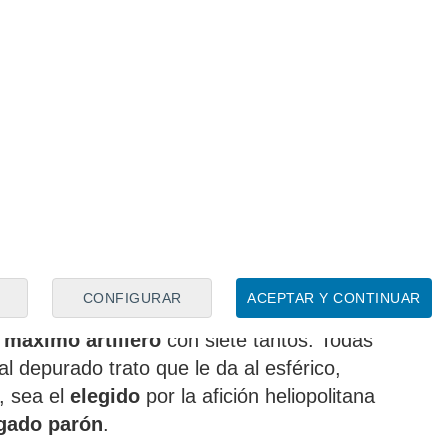
 todo el
potencial futbolístico
que
u llegada. Es,
tras Messi (Barcelona) y
más desequilibrante
de
LaLiga
 5'3 regates exitosos
por partido.
endencia argelina es el futbolista
que
CONFIGURAR
ACEPTAR Y CONTINUAR
mo el
segundo máximo asistente
con
 máximo artillero
con siete tantos. Todas
l depurado trato que le da al esférico,
, sea el
elegido
por la afición heliopolitana
igado parón
.