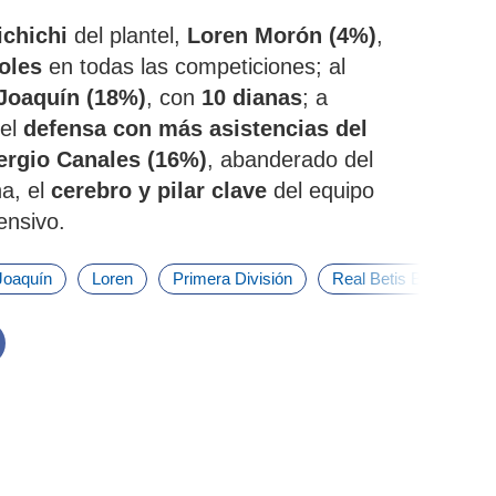
ichichi
del plantel,
Loren Morón (4%)
,
oles
en todas las competiciones; al
 Joaquín (18%)
, con
10 dianas
; a
 el
defensa con más asistencias del
ergio Canales (16%)
, abanderado del
na, el
cerebro y pilar clave
del equipo
ensivo.
Joaquín
Loren
Primera División
Real Betis Balompie