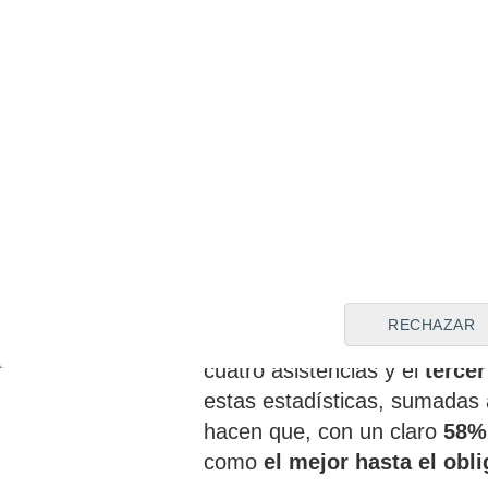
El francés está demostrando
demostró en Lyon antes de s
Kubo (Mallorca)
, el jugador
Santander
con una
media de
Además, el mediapunta de asc
RECHAZAR
más faltas provoca
, así co
cuatro asistencias y el
tercer
estas estadísticas, sumadas a
hacen que, con un claro
58%
como
el mejor hasta el obl