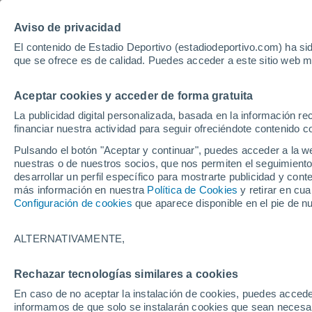
Hoy:
Yan Diomande
Aviso de privacidad
El contenido de Estadio Deportivo (estadiodeportivo.com) ha sid
que se ofrece es de calidad. Puedes acceder a este sitio web m
Laliga EA Sports
Padel
Clasificación
Resultados
Ciclismo
Aceptar cookies y acceder de forma gratuita
UFC
Alavés
Athletic Club de Bilbao
La publicidad digital personalizada, basada en la información r
financiar nuestra actividad para seguir ofreciéndote contenido c
Atlético de Madrid
FC Barcelona
Pulsando el botón "Aceptar y continuar", puedes acceder a la w
Real Betis
Celta de Vigo
nuestras o de nuestros socios, que nos permiten el seguimiento
Deportivo de A Coruña
Elche
desarrollar un perfil específico para mostrarte publicidad y co
más información en nuestra
Política de Cookies
y retirar en cu
Espanyol
Getafe
Configuración de cookies
que aparece disponible en el pie de n
Levante UD
Málaga CF
Osasuna
Racing de Santander
ALTERNATIVAMENTE,
Rayo Vallecano
Real Madrid
Real Sociedad
Sevilla FC
Rechazar tecnologías similares a cookies
HOME
FÚTBOL
REAL BETIS
Valencia CF
Villarreal CF
En caso de no aceptar la instalación de cookies, puedes accede
Fekir, el favorito
informamos de que solo se instalarán cookies que sean necesari