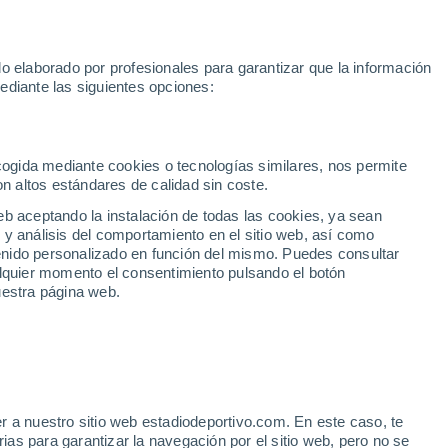
Rafa Jódar
Mundial 2030
Lamine Yamal
Luis de la Fuente
o elaborado por profesionales para garantizar que la información
Fútbol
Motor
Tenis
Baloncest
ediante las siguientes opciones:
Motociclismo
ACB
Portadas
Laliga Hypermotion
Juegos Olímpicos
UEF
Tem
MotoGP
Resultados
Clasificación
Res
Dep
Euroliga
Opinión
Juegos Olímpicos de Invierno
AD Ceuta
Albacete
Cop
ecogida mediante cookies o tecnologías similares, nos permite
on altos estándares de calidad sin coste.
Burgos
Cádiz CF
Res
eb aceptando la instalación de todas las cookies, ya sean
CD Castellón
Celta Fortuna
Mun
 y análisis del comportamiento en el sitio web, así como
Córdoba CF
Eibar
Res
ntenido personalizado en función del mismo. Puedes consultar
alquier momento el consentimiento pulsando el botón
CD Eldense
FC Andorra
Fút
uestra página web.
Girona
Granada CF
Pre
Las Palmas
Leganés
Ser
Mallorca
Oviedo
Fic
Real Sociedad B
Real Valladolid
Sel
Sabadell
Real Sporting
r a nuestro sitio web estadiodeportivo.com. En este caso, te
Mun
as para garantizar la navegación por el sitio web, pero no se
Tenerife
UD Almería