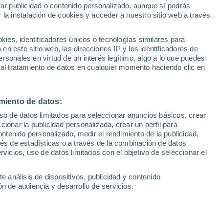
Sel
rar publicidad o contenido personalizado, aunque sí podrás
UEFA Champions League
 la instalación de cookies y acceder a nuestro sitio web a través
Can
Resultados
Clasificacion
Fút
es, identificadores únicos o tecnologías similares para
UEFA Europa League
n este sitio web, las direcciones IP y los identificadores de
1ª 
Resultados
Clasificacion
rsonales en virtud de un interés legítimo, algo a lo que puedes
 al tratamiento de datos en cualquier momento haciendo clic en
miento de datos:
uso de datos limitados para seleccionar anuncios básicos, crear
ccionar la publicidad personalizada, crear un perfil para
ontenido personalizado, medir el rendimiento de la publicidad,
vés de estadísticas o a través de la combinación de datos
rvicios, uso de datos limitados con el objetivo de seleccionar el
e análisis de dispositivos, publicidad y contenido
n de audiencia y desarrollo de servicios.