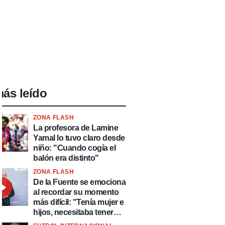
ás leído
ZONA FLASH
La profesora de Lamine
Yamal lo tuvo claro desde
niño: "Cuando cogía el
balón era distinto"
ZONA FLASH
De la Fuente se emociona
al recordar su momento
más difícil: "Tenía mujer e
hijos, necesitaba tener
ingresos y volver al