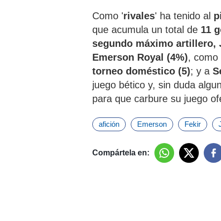
Como '
rivales
' ha tenido al
p
que acumula un total de
11 g
segundo máximo artillero,
Emerson Royal (4%)
, como
torneo doméstico (5)
; y a
S
juego bético y, sin duda algu
para que carbure su juego of
afición
Emerson
Fekir
Compártela en: