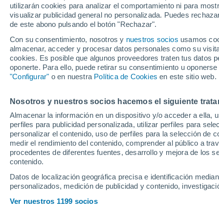
utilizarán cookies para analizar el comportamiento ni para most
son los mejores e
visualizar publicidad general no personalizada. Puedes rechazar
de este abono pulsando el botón "Rechazar".
frente al cáncer de
Con su consentimiento, nosotros y
nuestros socios
usamos cooki
almacenar, acceder y procesar datos personales como su visita e
cookies. Es posible que algunos proveedores traten tus datos pe
Especialistas de Quirón salud
oponerte. Para ello, puede retirar su consentimiento u oponerse
tumores con la exposición a la
"Configurar"
o en nuestra
Política de Cookies
en este sitio web.
avances que han transformad
Nosotros y nuestros socios hacemos el siguiente trata
Almacenar la información en un dispositivo y/o acceder a ella, 
perfiles para publicidad personalizada, utilizar perfiles para sele
personalizar el contenido, uso de perfiles para la selección de c
medir el rendimiento del contenido, comprender al público a tra
procedentes de diferentes fuentes, desarrollo y mejora de los se
contenido.
Datos de localización geográfica precisa e identificación mediant
personalizados, medición de publicidad y contenido, investigació
Ver nuestros 1199 socios