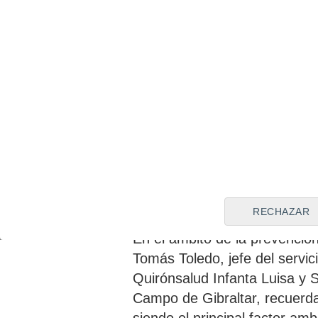
en estadios iniciales las pos
el 90%.
Por su parte, la doctora Marí
de los hospitales Quirónsalu
Corazón, destaca que actual
determinado fundamentalment
diagnóstico. "La detección pr
influyen factores como las ca
permiten acceder a terapias d
en los casos avanzados y el 
RECHAZAR
En el ámbito de la prevención
Tomás Toledo, jefe del servic
Quirónsalud Infanta Luisa y 
Campo de Gibraltar, recuerda 