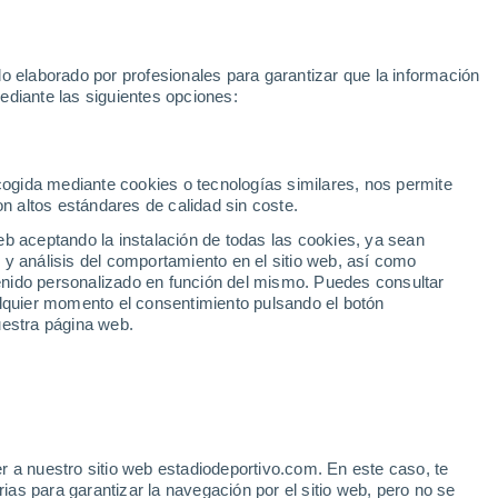
e Yamal
Mundial 2030
Isco
Luis de la Fuente
Rodri
Rafa J
o elaborado por profesionales para garantizar que la información
Fútbol
Motor
Tenis
Baloncest
ediante las siguientes opciones:
Motociclismo
ACB
Portadas
Laliga Hypermotion
Juegos Olímpicos
UEF
Tem
MotoGP
Resultados
Clasificación
Res
Dep
Euroliga
Opinión
Juegos Olímpicos de Invierno
AD Ceuta
Albacete
Cop
ecogida mediante cookies o tecnologías similares, nos permite
on altos estándares de calidad sin coste.
Burgos
Cádiz CF
Res
eb aceptando la instalación de todas las cookies, ya sean
CD Castellón
Celta Fortuna
Mun
 y análisis del comportamiento en el sitio web, así como
Córdoba CF
Eibar
Res
ntenido personalizado en función del mismo. Puedes consultar
alquier momento el consentimiento pulsando el botón
CD Eldense
FC Andorra
Fút
uestra página web.
Girona
Granada CF
Pre
Las Palmas
Leganés
Ser
Mallorca
Oviedo
Fic
Real Sociedad B
Real Valladolid
Sel
Sabadell
Real Sporting
r a nuestro sitio web estadiodeportivo.com. En este caso, te
Mun
oz y la protección solar
as para garantizar la navegación por el sitio web, pero no se
Tenerife
UD Almería