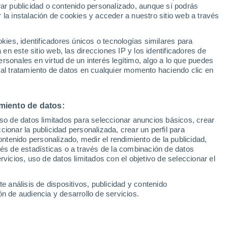
Sel
rar publicidad o contenido personalizado, aunque sí podrás
scudos para salvar vidas
UEFA Champions League
 la instalación de cookies y acceder a nuestro sitio web a través
Can
Resultados
Clasificacion
 piel
Fút
es, identificadores únicos o tecnologías similares para
UEFA Europa League
n este sitio web, las direcciones IP y los identificadores de
1ª 
Resultados
Clasificacion
rsonales en virtud de un interés legítimo, algo a lo que puedes
 Andalucía recuerdan la relación de estos
 al tratamiento de datos en cualquier momento haciendo clic en
 radiación ultravioleta y destacan los
o el pronóstico del melanoma
miento de datos:
uso de datos limitados para seleccionar anuncios básicos, crear
ccionar la publicidad personalizada, crear un perfil para
ontenido personalizado, medir el rendimiento de la publicidad,
vés de estadísticas o a través de la combinación de datos
rvicios, uso de datos limitados con el objetivo de seleccionar el
e análisis de dispositivos, publicidad y contenido
n de audiencia y desarrollo de servicios.