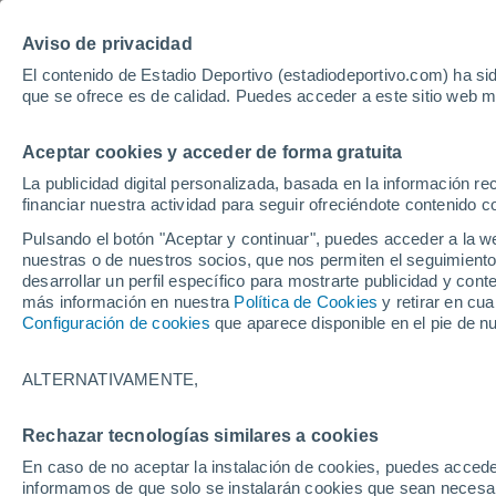
Hoy:
Lamin
Aviso de privacidad
El contenido de Estadio Deportivo (estadiodeportivo.com) ha sid
que se ofrece es de calidad. Puedes acceder a este sitio web m
Laliga EA Sports
Padel
Clasificación
Resultados
Ciclismo
Aceptar cookies y acceder de forma gratuita
UFC
Alavés
Athletic Club de Bilbao
La publicidad digital personalizada, basada en la información r
financiar nuestra actividad para seguir ofreciéndote contenido c
Atlético de Madrid
FC Barcelona
Pulsando el botón "Aceptar y continuar", puedes acceder a la w
Real Betis
Celta de Vigo
nuestras o de nuestros socios, que nos permiten el seguimiento
Deportivo de A Coruña
Elche
desarrollar un perfil específico para mostrarte publicidad y co
más información en nuestra
Política de Cookies
y retirar en cu
Espanyol
Getafe
Configuración de cookies
que aparece disponible en el pie de n
Levante UD
Málaga CF
Osasuna
Racing de Santander
ALTERNATIVAMENTE,
Rayo Vallecano
Real Madrid
Real Sociedad
Sevilla FC
Rechazar tecnologías similares a cookies
HOME
ESTAR AL DÍA
Valencia CF
Villarreal CF
En caso de no aceptar la instalación de cookies, puedes accede
La detección prec
informamos de que solo se instalarán cookies que sean necesari