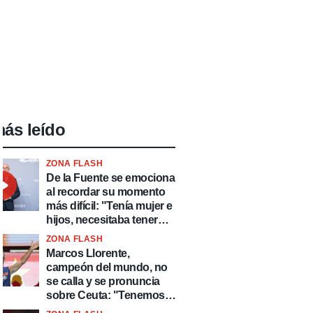
ás leído
ZONA FLASH
De la Fuente se emociona
al recordar su momento
más difícil: "Tenía mujer e
hijos, necesitaba tener
ingresos y volver al
ZONA FLASH
fútbol"
Marcos Llorente,
campeón del mundo, no
se calla y se pronuncia
sobre Ceuta: "Tenemos
que defender nuestro