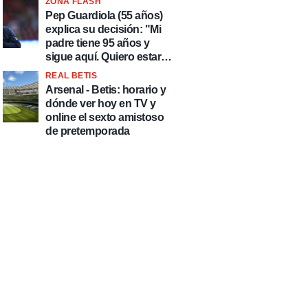
ZONA FLASH
país de delincuentes"
Pep Guardiola (55 años)
explica su decisión: "Mi
padre tiene 95 años y
sigue aquí. Quiero estar
más tiempo con él"
REAL BETIS
Arsenal - Betis: horario y
dónde ver hoy en TV y
online el sexto amistoso
de pretemporada