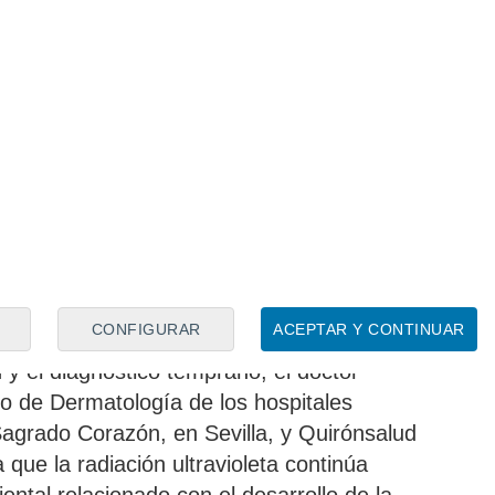
ibilidades de curación superan ampliamente
a Ester Brehcist Otaolaurruchi, oncóloga
d Marbella, Campo de Gibraltar y Sagrado
mente el pronóstico del melanoma viene
e por el estadio en el momento del
ecoz sigue siendo decisiva, pero también
racterísticas moleculares del tumor, que
irigidas, la respuesta a la inmunoterapia
estado general del paciente".
CONFIGURAR
ACEPTAR Y CONTINUAR
 y el diagnóstico temprano, el doctor
io de Dermatología de los hospitales
Sagrado Corazón, en Sevilla, y Quirónsalud
que la radiación ultravioleta continúa