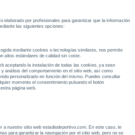
Rafa Jódar
Mundial 2030
Lamine Yamal
Luis de la Fuente
o elaborado por profesionales para garantizar que la información
Fútbol
Motor
Tenis
Baloncest
ediante las siguientes opciones:
Motociclismo
ACB
Portadas
Laliga Hypermotion
Juegos Olímpicos
UEF
Tem
MotoGP
Resultados
Clasificación
Res
Dep
Euroliga
Opinión
Juegos Olímpicos de Invierno
AD Ceuta
Albacete
Cop
ecogida mediante cookies o tecnologías similares, nos permite
on altos estándares de calidad sin coste.
Burgos
Cádiz CF
Res
eb aceptando la instalación de todas las cookies, ya sean
CD Castellón
Celta Fortuna
Mun
 y análisis del comportamiento en el sitio web, así como
Córdoba CF
Eibar
Res
ntenido personalizado en función del mismo. Puedes consultar
alquier momento el consentimiento pulsando el botón
CD Eldense
FC Andorra
Fút
uestra página web.
Girona
Granada CF
Pre
Las Palmas
Leganés
Ser
Mallorca
Oviedo
Fic
Real Sociedad B
Real Valladolid
Sel
Sabadell
Real Sporting
r a nuestro sitio web estadiodeportivo.com. En este caso, te
Mun
veza llega a Sevilla: este
as para garantizar la navegación por el sitio web, pero no se
Tenerife
UD Almería