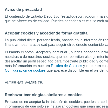
Hoy:
Yan Diomande
Aviso de privacidad
El contenido de Estadio Deportivo (estadiodeportivo.com) ha sid
que se ofrece es de calidad. Puedes acceder a este sitio web m
Laliga EA Sports
Padel
Clasificación
Resultados
Ciclismo
Aceptar cookies y acceder de forma gratuita
UFC
Alavés
Athletic Club de Bilbao
La publicidad digital personalizada, basada en la información r
financiar nuestra actividad para seguir ofreciéndote contenido c
Atlético de Madrid
FC Barcelona
Pulsando el botón "Aceptar y continuar", puedes acceder a la w
Real Betis
Celta de Vigo
nuestras o de nuestros socios, que nos permiten el seguimiento
Deportivo de A Coruña
Elche
desarrollar un perfil específico para mostrarte publicidad y co
más información en nuestra
Política de Cookies
y retirar en cu
Espanyol
Getafe
Configuración de cookies
que aparece disponible en el pie de n
Levante UD
Málaga CF
Osasuna
Racing de Santander
ALTERNATIVAMENTE,
Rayo Vallecano
Real Madrid
Real Sociedad
Sevilla FC
Rechazar tecnologías similares a cookies
HOME
ESTAR AL DÍA
TURISMO
Valencia CF
Villarreal CF
En caso de no aceptar la instalación de cookies, puedes accede
La fiesta de la cer
informamos de que solo se instalarán cookies que sean necesari