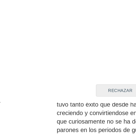
objetivo de acercar al munici
enfoque multicultural.
La curiosa historia del Ok
Sin duda, el Oktoberfest es 
en todo el mundo.
Con más d
comenzó en 1980 a raíz del 
RECHAZAR
Baviera y Teresa de Sajoni
tuvo tanto éxito que desde 
creciendo y convirtiendose e
que curiosamente no se ha de
parones en los periodos de g