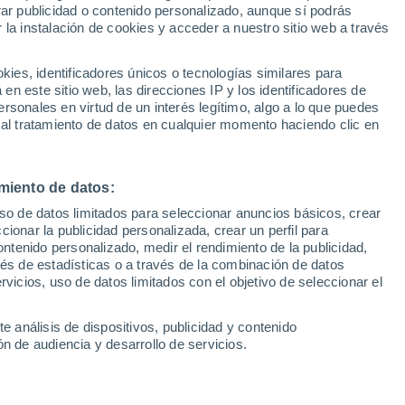
Sel
rar publicidad o contenido personalizado, aunque sí podrás
n Oktoberfest único
UEFA Champions League
 la instalación de cookies y acceder a nuestro sitio web a través
Can
Resultados
Clasificacion
Fút
es, identificadores únicos o tecnologías similares para
 en Andalucía: cerveza, música en vivo y
UEFA Europa League
n este sitio web, las direcciones IP y los identificadores de
1ª 
Resultados
Clasificacion
n a un pequeño municipio sevillano en el
rsonales en virtud de un interés legítimo, algo a lo que puedes
 al tratamiento de datos en cualquier momento haciendo clic en
opular de Múnich
miento de datos:
uso de datos limitados para seleccionar anuncios básicos, crear
ccionar la publicidad personalizada, crear un perfil para
ontenido personalizado, medir el rendimiento de la publicidad,
vés de estadísticas o a través de la combinación de datos
rvicios, uso de datos limitados con el objetivo de seleccionar el
e análisis de dispositivos, publicidad y contenido
n de audiencia y desarrollo de servicios.