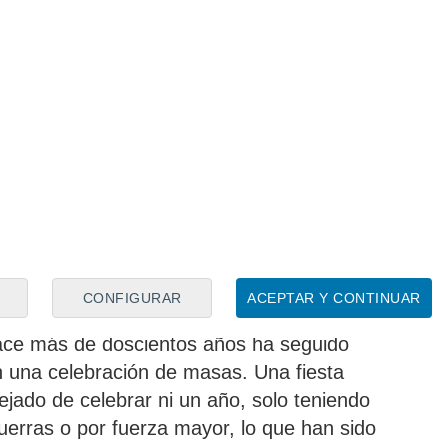
pio una experiencia diferente y con un
toberfest
la fiesta más popular de Alemania, conocida
e dos siglos de historia, la celebración
matrimonio entre el Príncipe Luis I de
CONFIGURAR
ACEPTAR Y CONTINUAR
a y Hildburghausen
. Una celebración que
hace más de doscientos años ha seguido
n una celebración de masas. Una fiesta
jado de celebrar ni un año, solo teniendo
uerras o por fuerza mayor, lo que han sido