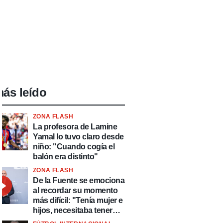
ás leído
ZONA FLASH
La profesora de Lamine
Yamal lo tuvo claro desde
niño: "Cuando cogía el
balón era distinto"
ZONA FLASH
De la Fuente se emociona
al recordar su momento
más difícil: "Tenía mujer e
hijos, necesitaba tener
ingresos y volver al