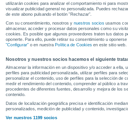
utilizarán cookies para analizar el comportamiento ni para most
pueblo acogerá u
visualizar publicidad general no personalizada. Puedes rechazar
de este abono pulsando el botón "Rechazar".
Con su consentimiento, nosotros y
nuestros socios
usamos cooki
La tradición alemana aterriza
almacenar, acceder y procesar datos personales como su visita e
gastronomía típica convertirá
cookies. Es posible que algunos proveedores traten tus datos pe
oponerte. Para ello, puede retirar su consentimiento u oponerse
epicentro de la fiesta más p
"Configurar"
o en nuestra
Política de Cookies
en este sitio web.
Nosotros y nuestros socios hacemos el siguiente trata
Almacenar la información en un dispositivo y/o acceder a ella, 
perfiles para publicidad personalizada, utilizar perfiles para sele
personalizar el contenido, uso de perfiles para la selección de c
medir el rendimiento del contenido, comprender al público a tra
procedentes de diferentes fuentes, desarrollo y mejora de los se
contenido.
Datos de localización geográfica precisa e identificación mediant
personalizados, medición de publicidad y contenido, investigació
Ver nuestros 1199 socios