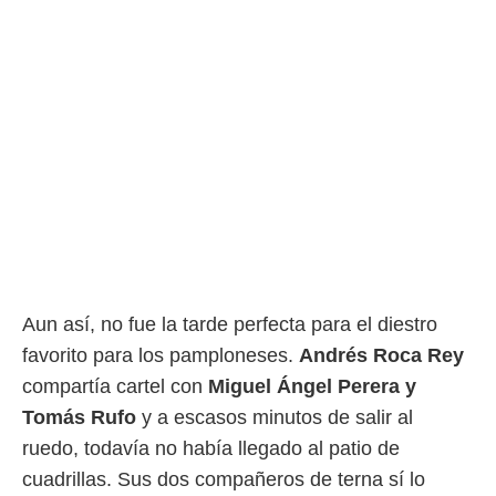
ento u
 de datos
er momento
ic en
o en
 Cookies
en
eb.
y
socios
el
to de
Aun así, no fue la tarde perfecta para el diestro
favorito para los pamploneses.
Andrés Roca Rey
la
 en un
compartía cartel con
Miguel Ángel Perera y
 y/o acceder
Tomás
Rufo
y a escasos minutos de salir al
 de datos
ara
ruedo, todavía no había llegado al patio de
 anuncios
cuadrillas. Sus dos compañeros de terna sí lo
ar perfiles