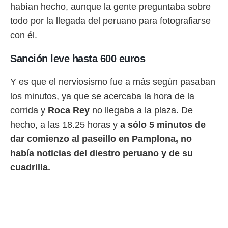
idad
habían hecho, aunque la gente preguntaba sobre
a, utilizar
todo por la llegada del peruano para fotografiarse
a
 la
con él.
da, crear un
Sanción leve
hasta 600 euros
personalizar
o, uso de
a la
Y es que el nerviosismo fue a más según pasaban
e contenido
los minutos, ya que se acercaba la hora de la
do, medir el
 de la
corrida y
Roca Rey
no llegaba a la plaza. De
medir el
hecho, a las 18.25 horas y
a sólo 5 minutos de
 del
dar comienzo al paseillo en Pamplona, no
 comprender
 través de
había noticias del diestro peruano y de su
s o a través
cuadrilla.
nación de
edentes de
fuentes,
y mejora de
os, uso de
ados con el
 seleccionar