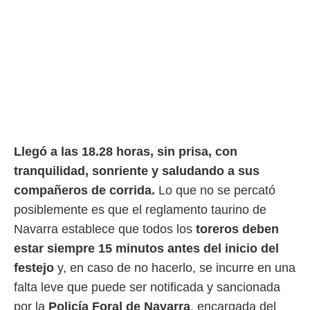
o.
calización
precisa e
ión mediante
, publicidad
dos,
 publicidad
,
ón de
Llegó a las 18.28 horas, sin prisa, con
 desarrollo
tranquilidad, sonriente y saludando a sus
s.
compañeros de corrida.
Lo que no se percató
tros 1199
posiblemente es que el reglamento taurino de
ios
Navarra establece que todos los
toreros deben
estar siempre 15 minutos antes del inicio del
festejo
y, en caso de no hacerlo, se incurre en una
falta leve que puede ser notificada y sancionada
por la
Policía Foral de Navarra
, encargada del