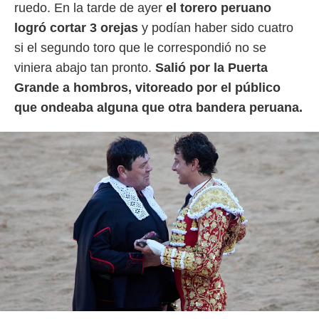
 botón
ruedo. En la tarde de ayer
el torero peruano
.
logró cortar 3 orejas
y podían haber sido cuatro
si el segundo toro que le correspondió no se
nto,
viniera abajo tan pronto.
Salió por la Puerta
cios
Grande a hombros, vitoreado por el público
kies,
que ondeaba alguna que otra bandera peruana.
ores únicos
as similares
nar,
rocesar
onales como
 este sitio
recciones IP
ficadores de
 posible
s
 traten tus
nales en
 interés
go a lo que
nerte. Para
retirar su