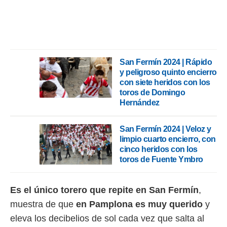
rtivo.com.
o, te
 de que
talarán
e sean
San Fermín 2024 | Rápido
para
y peligroso quinto encierro
a
con siete heridos con los
por el sitio
toros de Domingo
o se
Hernández
cookies para
nto ni para
San Fermín 2024 | Veloz y
licidad o
limpio cuarto encierro, con
cinco heridos con los
ado, aunque
toros de Fuente Ymbro
sualizar
general no
ada. Puedes
Es el único torero que repite en San Fermín
,
 instalación
y acceder a
muestra de que
en Pamplona es muy querido
y
io web a
eleva los decibelios de sol cada vez que salta al
ste abono