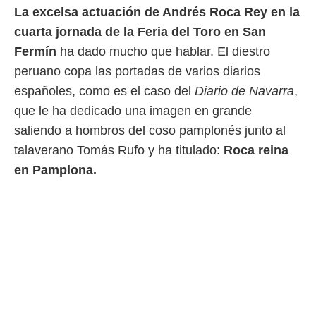
La excelsa actuación de Andrés Roca Rey en la
 mismo.
sultar más
cuarta jornada de la Feria del Toro en San
 en nuestra
Fermín
ha dado mucho que hablar. El diestro
 Cookies
y
ualquier
peruano copa las portadas de varios diarios
españoles, como es el caso del
Diario de Navarra
,
ento
 botón
que le ha dedicado una imagen en grande
ación de
saliendo a hombros del coso pamplonés junto al
kies
 disponible
talaverano Tomás Rufo y ha titulado:
Roca reina
e nuestra
en Pamplona.
.
IVAMENTE,
as
 a cookies
 no aceptar
ón de
uedes
uestro sitio