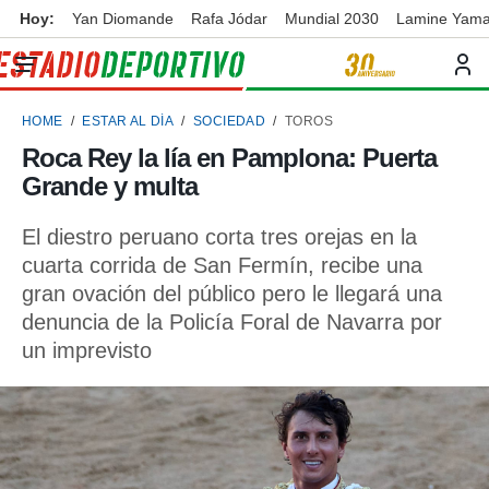
Hoy:
Yan Diomande
Rafa Jódar
Mundial 2030
Lamine Yama
privacidad
o de
ortivo
HOME
ESTAR AL DÍA
SOCIEDAD
TOROS
ortivo.com)
borado por
Roca Rey la lía en Pamplona: Puerta
es para
Grande y multa
ue la
 que se
e calidad.
El diestro peruano corta tres orejas en la
eder a este
cuarta corrida de San Fermín, recibe una
ediante las
gran ovación del público pero le llegará una
opciones:
denuncia de la Policía Foral de Navarra por
ookies y
un imprevisto
e forma
d digital
ada, basada
mación
ediante
ecnologías