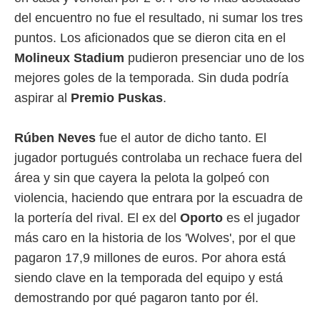
del encuentro no fue el resultado, ni sumar los tres
rtivo.com.
puntos. Los aficionados que se dieron cita en el
o, te
 de que
Molineux Stadium
pudieron presenciar uno de los
talarán
mejores goles de la temporada. Sin duda podría
e sean
para
aspirar al
Premio Puskas
.
a
por el sitio
o se
Rúben Neves
fue el autor de dicho tanto. El
cookies para
jugador portugués controlaba un rechace fuera del
nto ni para
área y sin que cayera la pelota la golpeó con
licidad o
violencia, haciendo que entrara por la escuadra de
ado, aunque
la portería del rival. El ex del
Oporto
es el jugador
sualizar
más caro en la historia de los 'Wolves', por el que
general no
pagaron 17,9 millones de euros. Por ahora está
ada. Puedes
 instalación
siendo clave en la temporada del equipo y está
y acceder a
demostrando por qué pagaron tanto por él.
io web a
ste abono