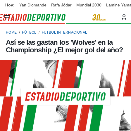
Hoy:
Yan Diomande
Rafa Jódar
Mundial 2030
Lamine Yama
privacidad
o de
ortivo
HOME
FÚTBOL
FÚTBOL INTERNACIONAL
ortivo.com)
borado por
Así se las gastan los 'Wolves' en la
es para
Championship ¿El mejor gol del año?
ue la
 que se
e calidad.
eder a este
ediante las
opciones:
ookies y
e forma
d digital
ada, basada
mación
ediante
ecnologías