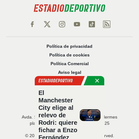
Política de privacidad
Política de cookies
Política Comercial
Aviso legal
Configuración de privacidad
Sobre nosotros
El
Código Ético
Manchester
City elige al
relevo de
Avda. San Francisco Javier, 22 · Edificio Hermes
Rodri: quiere
planta 5 · 41018 Sevilla · T. 954 216 525
fichar a Enzo
© 2026 Estadio Deportivo. All rights reserved.
Fernández