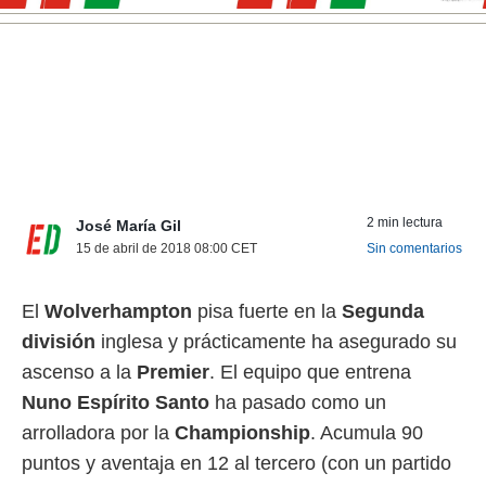
nos permite
ACEPTAR
estra
Y
ara seguir
CONTINUAR
e contenido
stándares
sin coste.
CONFIGURAR
 botón
continuar",
RECHAZAR
der a la
ndo la
2 min lectura
José María Gil
 de todas
15 de abril de 2018 08:00
CET
Sin comentarios
, ya sean
de nuestros
 nos
El
Wolverhampton
pisa fuerte en la
Segunda
división
inglesa y prácticamente ha asegurado su
 y análisis
tamiento en
ascenso a la
Premier
. El equipo que entrena
b, así como
Nuno Espírito Santo
ha pasado como un
un perfil
para
arrolladora por la
Championship
. Acumula 90
ublicidad y
puntos y aventaja en 12 al tercero (con un partido
do en