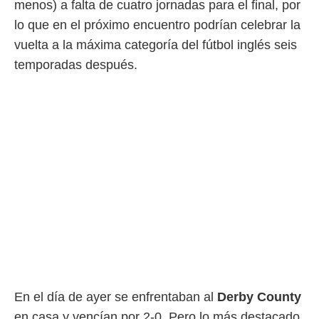
menos) a falta de cuatro jornadas para el final, por
 mismo.
lo que en el próximo encuentro podrían celebrar la
sultar más
 en nuestra
vuelta a la máxima categoría del fútbol inglés seis
 Cookies
y
temporadas después.
ualquier
ento
 botón
ación de
kies
 disponible
e nuestra
.
IVAMENTE,
as
 a cookies
 no aceptar
ón de
En el día de ayer se enfrentaban al
Derby County
uedes
en casa y vencían por 2-0. Pero lo más destacado
uestro sitio