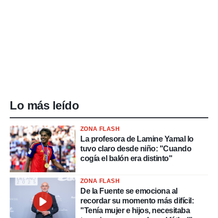
idad
a, utilizar
a
 la
da, crear un
personalizar
o, uso de
a la
e contenido
do, medir el
Lo más leído
 de la
medir el
 del
ZONA FLASH
 comprender
La profesora de Lamine Yamal lo
 través de
tuvo claro desde niño: "Cuando
s o a través
cogía el balón era distinto"
nación de
edentes de
fuentes,
ZONA FLASH
y mejora de
De la Fuente se emociona al
os, uso de
recordar su momento más difícil:
ados con el
"Tenía mujer e hijos, necesitaba
 seleccionar