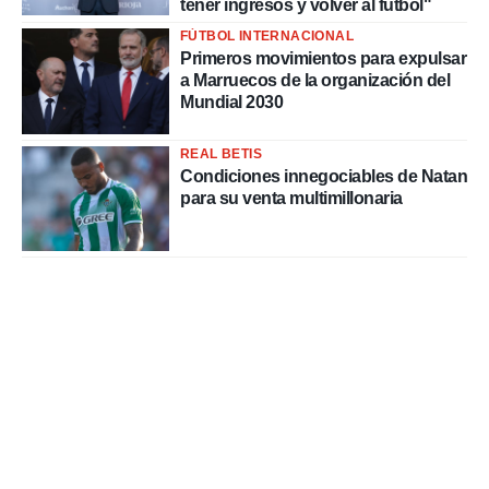
tener ingresos y volver al fútbol"
o.
FÚTBOL INTERNACIONAL
calización
Primeros movimientos para expulsar
precisa e
a Marruecos de la organización del
ión mediante
Mundial 2030
, publicidad
REAL BETIS
dos,
Condiciones innegociables de Natan
 publicidad
para su venta multimillonaria
,
ón de
 desarrollo
s.
tros 1199
ios