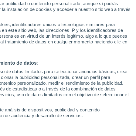
Sel
rar publicidad o contenido personalizado, aunque sí podrás
UEFA Champions League
 la instalación de cookies y acceder a nuestro sitio web a través
Can
Resultados
Clasificacion
Fút
es, identificadores únicos o tecnologías similares para
UEFA Europa League
n este sitio web, las direcciones IP y los identificadores de
1ª 
Resultados
Clasificacion
rsonales en virtud de un interés legítimo, algo a lo que puedes
 al tratamiento de datos en cualquier momento haciendo clic en
miento de datos:
uso de datos limitados para seleccionar anuncios básicos, crear
ccionar la publicidad personalizada, crear un perfil para
ontenido personalizado, medir el rendimiento de la publicidad,
vés de estadísticas o a través de la combinación de datos
rvicios, uso de datos limitados con el objetivo de seleccionar el
e análisis de dispositivos, publicidad y contenido
n de audiencia y desarrollo de servicios.