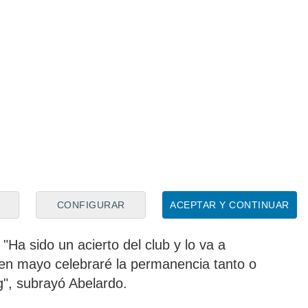
permanecido en el banquillo asturiano, en
r, han sido "envidiables respecto ante
nés. "Hemos sufrido todos. Ha sido una
a reforzado muchísimo. Me han hecho mejor
Se lo debo todo al
Sporting
", expresó.
guir entrenando y seguir formándome, y
n. Ante todo soy sportinguista y le deseo
ador", agregó el exfutbolista.
CONFIGURAR
ACEPTAR Y CONTINUAR
alan a
Joan Francesc Ferre 'Rubi'
como
"Ha sido un acierto del club y lo va a
en mayo celebraré la permanencia tanto o
g", subrayó Abelardo.