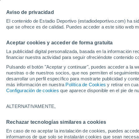
Hoy:
Yan Diomande
Aviso de privacidad
El contenido de Estadio Deportivo (estadiodeportivo.com) ha sid
que se ofrece es de calidad. Puedes acceder a este sitio web m
Laliga EA Sports
Padel
Clasificación
Resultados
Ciclismo
Aceptar cookies y acceder de forma gratuita
UFC
Alavés
Athletic Club de Bilbao
La publicidad digital personalizada, basada en la información r
financiar nuestra actividad para seguir ofreciéndote contenido c
Atlético de Madrid
FC Barcelona
Pulsando el botón "Aceptar y continuar", puedes acceder a la w
Real Betis
Celta de Vigo
nuestras o de nuestros socios, que nos permiten el seguimiento
Deportivo de A Coruña
Elche
desarrollar un perfil específico para mostrarte publicidad y co
más información en nuestra
Política de Cookies
y retirar en cu
Espanyol
Getafe
Configuración de cookies
que aparece disponible en el pie de n
Levante UD
Málaga CF
Osasuna
Racing de Santander
ALTERNATIVAMENTE,
Rayo Vallecano
Real Madrid
Real Sociedad
Sevilla FC
Rechazar tecnologías similares a cookies
HOME
FÚTBOL
PRIMERA DIVISIÓN
Valencia CF
Villarreal CF
En caso de no aceptar la instalación de cookies, puedes accede
Abelardo: "Rubi ha
informamos de que solo se instalarán cookies que sean necesari