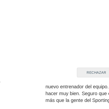
Los dos años y medio que ha 
las que apenas pudieron ficha
otras entidades" para el gijo
presión terrible, pero me h
entrenador y mejor persona. 
"En un futuro me gustaría se
aquí estoy para lo que quiera
toda la suerte al nuevo entren
RECHAZAR
Todas las informaciones señ
nuevo entrenador del equipo. 
hacer muy bien. Seguro que 
más que la gente del Sportin