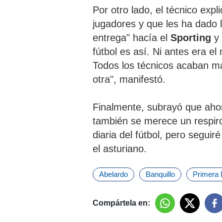
Por otro lado, el técnico exp
jugadores y que les ha dado l
entrega" hacía el
Sporting
y
fútbol es así. Ni antes era el
Todos los técnicos acaban m
otra", manifestó.
Finalmente, subrayó que ahor
también se merece un respiro
diaria del fútbol, pero segu
el asturiano.
Abelardo
Banquillo
Primera 
Compártela en: