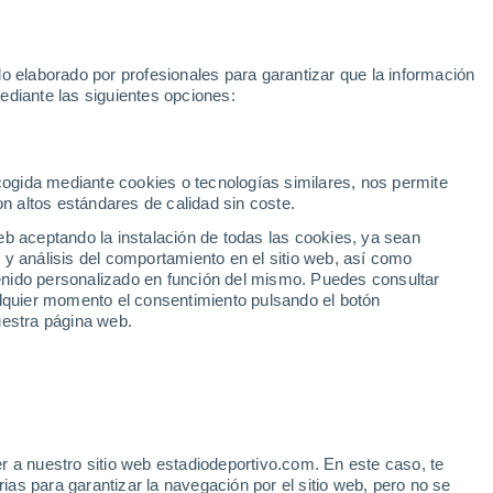
Rafa Jódar
Mundial 2030
Lamine Yamal
Luis de la Fuente
o elaborado por profesionales para garantizar que la información
Fútbol
Motor
Tenis
Baloncest
ediante las siguientes opciones:
Motociclismo
ACB
Portadas
Laliga Hypermotion
Juegos Olímpicos
UEF
Tem
MotoGP
Resultados
Clasificación
Res
Dep
Euroliga
Opinión
Juegos Olímpicos de Invierno
AD Ceuta
Albacete
Cop
ecogida mediante cookies o tecnologías similares, nos permite
on altos estándares de calidad sin coste.
Burgos
Cádiz CF
Res
eb aceptando la instalación de todas las cookies, ya sean
CD Castellón
Celta Fortuna
Mun
 y análisis del comportamiento en el sitio web, así como
Córdoba CF
Eibar
Res
ntenido personalizado en función del mismo. Puedes consultar
alquier momento el consentimiento pulsando el botón
CD Eldense
FC Andorra
Fút
uestra página web.
Girona
Granada CF
Pre
Las Palmas
Leganés
Ser
Mallorca
Oviedo
Fic
Real Sociedad B
Real Valladolid
LALIGA
Sel
Sabadell
Real Sporting
r a nuestro sitio web estadiodeportivo.com. En este caso, te
Mun
 sido un acierto, lo va a
as para garantizar la navegación por el sitio web, pero no se
Tenerife
UD Almería