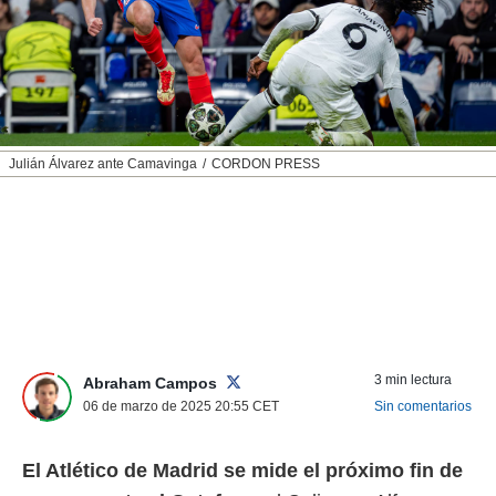
nos permite
ACEPTAR
estra
Y
ara seguir
CONTINUAR
e contenido
stándares
sin coste.
CONFIGURAR
 botón
Julián Álvarez ante Camavinga
CORDON PRESS
continuar",
RECHAZAR
der a la
ndo la
 de todas
, ya sean
de nuestros
 nos
 y análisis
tamiento en
3 min lectura
Abraham Campos
b, así como
06 de marzo de 2025 20:55
CET
Sin comentarios
un perfil
para
ublicidad y
El Atlético de Madrid se mide el próximo fin de
do en