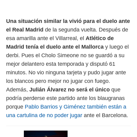
idad
a, utilizar
a
 la
Una situación similar la vivió para el duelo ante
el Real Madrid
de la segunda vuelta. Después de
da, crear un
personalizar
esa amarilla ante el Villarreal, el
Atlético de
o, uso de
Madrid tenía el duelo ante el Mallorca
y luego el
a la
e contenido
derbi. Pues el Cholo Simeone no se guardó a su
do, medir el
mejor delantero esta temporada y disputó 61
 de la
medir el
minutos. No vio ninguna tarjeta y pudo jugar ante
 del
los blancos pero mejor no jugar con fuego.
 comprender
 través de
Además,
Julián Álvarez no será el único
que
s o a través
podría perderse este partido ante los blaugranas
nación de
porque
Pablo Barrios y Giménez también están a
edentes de
fuentes,
una cartulina de no poder jugar
ante el Barcelona.
y mejora de
os, uso de
ados con el
 seleccionar