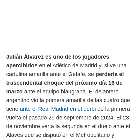
rtivo.com.
o, te
 de que
talarán
e sean
para
a
por el sitio
Julián Álvarez es uno de los jugadores
o se
cookies para
apercibidos
en el Atlético de Madrid y, si ve una
cartulina amarilla ante el Getafe, se
perdería el
nto ni para
licidad o
trascendental choque del próximo día 16 de
marzo
ante el equipo blaugrana. El delantero
ado, aunque
argentino vio la primera amarilla de las cuatro que
sualizar
general no
tiene
ante el Real Madrid en el derbi
de la primera
ada. Puedes
vuelta el pasado 29 de septiembre de 2024. El 23
 instalación
y acceder a
de noviembre vería la segunda en el duelo ante el
io web a
Alavés que se disputó en el Metropolitano y
ste abono