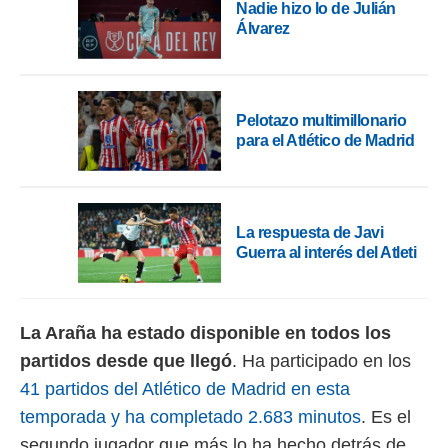
Nadie hizo lo de Julián
o.
Álvarez
calización
precisa e
ión mediante
Pelotazo multimillonario
, publicidad
para el Atlético de Madrid
dos,
 publicidad
,
ón de
La respuesta de Javi
 desarrollo
Guerra al interés del Atleti
s.
tros 1199
ios
La Araña ha estado disponible en todos los
partidos desde que llegó
. Ha participado en los
41 partidos del Atlético de Madrid en esta
temporada y ha completado 2.683 minutos
. Es el
segundo jugador que más lo ha hecho detrás de