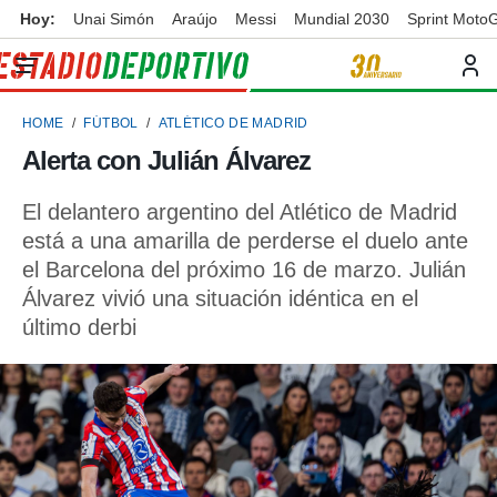
Hoy:
Unai Simón
Araújo
Messi
Mundial 2030
Sprint Moto
privacidad
o de
ortivo
HOME
FÚTBOL
ATLÉTICO DE MADRID
ortivo.com)
borado por
Alerta con Julián Álvarez
es para
ue la
El delantero argentino del Atlético de Madrid
 que se
e calidad.
está a una amarilla de perderse el duelo ante
eder a este
el Barcelona del próximo 16 de marzo. Julián
ediante las
Álvarez vivió una situación idéntica en el
opciones:
último derbi
ookies y
e forma
d digital
ada, basada
mación
ediante
ecnologías