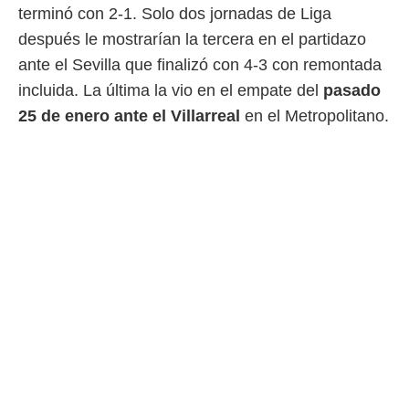
 botón
terminó con 2-1. Solo dos jornadas de Liga
.
después le mostrarían la tercera en el partidazo
ante el Sevilla que finalizó con 4-3 con remontada
nto,
incluida. La última la vio en el empate del
pasado
cios
25 de enero ante el Villarreal
en el Metropolitano.
kies,
ores únicos
as similares
nar,
rocesar
onales como
 este sitio
recciones IP
ficadores de
 posible
s
 traten tus
nales en
 interés
go a lo que
nerte. Para
retirar su