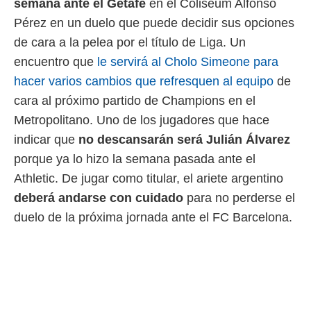
semana ante el Getafe
en el Coliseum Alfonso
 mismo.
Pérez en un duelo que puede decidir sus opciones
sultar más
 en nuestra
de cara a la pelea por el título de Liga. Un
 Cookies
y
encuentro que
le servirá al Cholo Simeone para
ualquier
hacer varios cambios que refresquen al equipo
de
ento
cara al próximo partido de Champions en el
 botón
ación de
Metropolitano. Uno de los jugadores que hace
kies
indicar que
no descansarán será Julián Álvarez
 disponible
porque ya lo hizo la semana pasada ante el
e nuestra
.
Athletic. De jugar como titular, el ariete argentino
deberá andarse con cuidado
para no perderse el
IVAMENTE,
duelo de la próxima jornada ante el FC Barcelona.
as
 a cookies
 no aceptar
ón de
uedes
uestro sitio