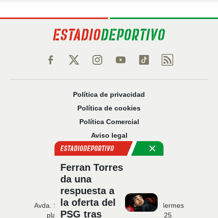
Política de privacidad
Política de cookies
Política Comercial
Aviso legal
Configuración de privacidad
Sobre nosotros
Ferran Torres
Código Ético
da una
respuesta a
la oferta del
Avda. San Francisco Javier, 22 · Edificio Hermes
PSG tras
planta 5 · 41018 Sevilla · T. 954 216 525