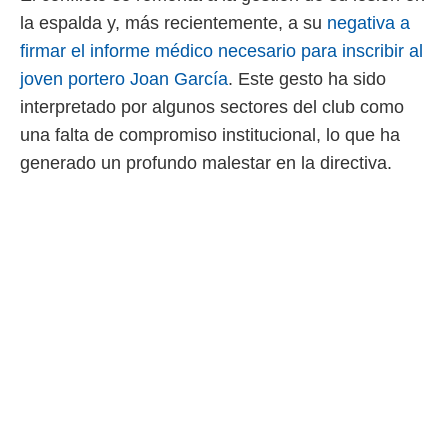
ento u
la espalda y, más recientemente, a su
negativa a
 de datos
firmar el informe médico necesario para inscribir al
er momento
joven portero Joan García
. Este gesto ha sido
ic en
o en
interpretado por algunos sectores del club como
una falta de compromiso institucional, lo que ha
 Cookies
en
eb.
generado un profundo malestar en la directiva.
y
socios
el
to de
la
 en un
 y/o acceder
 de datos
ara
 anuncios
ar perfiles