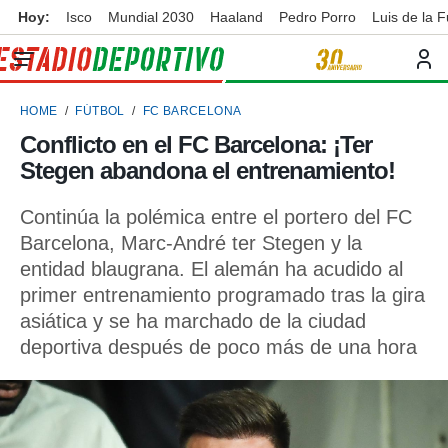
Hoy:
Isco
Mundial 2030
Haaland
Pedro Porro
Luis de la 
privacidad
o de
ortivo
HOME
FÚTBOL
FC BARCELONA
ortivo.com)
borado por
Conflicto en el FC Barcelona: ¡Ter
es para
Stegen abandona el entrenamiento!
ue la
 que se
e calidad.
Continúa la polémica entre el portero del FC
eder a este
Barcelona, Marc-André ter Stegen y la
ediante las
entidad blaugrana. El alemán ha acudido al
opciones:
primer entrenamiento programado tras la gira
ookies y
asiática y se ha marchado de la ciudad
e forma
deportiva después de poco más de una hora
d digital
ada, basada
mación
ediante
ecnologías