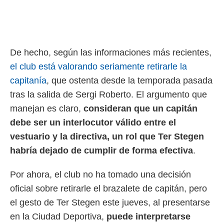
o.
calización
precisa e
ión mediante
De hecho, según las informaciones más recientes,
, publicidad
el club está valorando seriamente retirarle la
dos,
capitanía
, que ostenta desde la temporada pasada
 publicidad
tras la salida de Sergi Roberto. El argumento que
,
manejan es claro,
consideran que un capitán
ón de
 desarrollo
debe ser un interlocutor válido entre el
s.
vestuario y la directiva, un rol que Ter Stegen
tros 1199
habría dejado de cumplir de forma efectiva
.
ios
Por ahora, el club no ha tomado una decisión
oficial sobre retirarle el brazalete de capitán, pero
el gesto de Ter Stegen este jueves, al presentarse
en la Ciudad Deportiva,
puede interpretarse