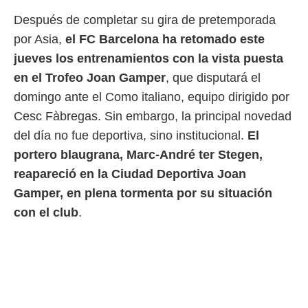
 mismo.
Después de completar su gira de pretemporada
sultar más
por Asia,
el FC Barcelona ha retomado este
 en nuestra
 Cookies
y
jueves los entrenamientos con la vista puesta
ualquier
en el Trofeo Joan Gamper
, que disputará el
ento
domingo ante el Como italiano, equipo dirigido por
 botón
Cesc Fàbregas. Sin embargo, la principal novedad
ación de
kies
del día no fue deportiva, sino institucional.
El
 disponible
portero blaugrana, Marc-André ter Stegen,
e nuestra
.
reapareció en la Ciudad Deportiva Joan
Gamper, en plena tormenta por su situación
IVAMENTE,
con el club
.
as
 a cookies
 no aceptar
ón de
uedes
uestro sitio