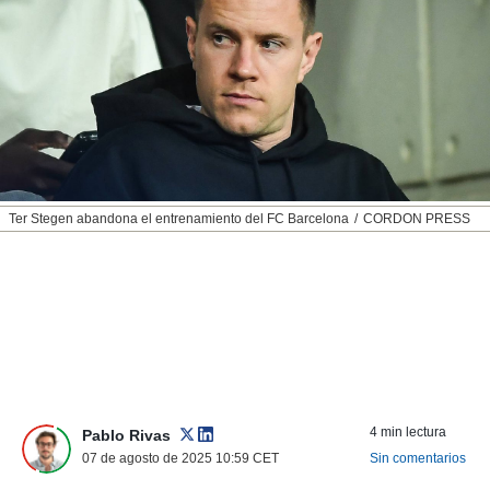
nos permite
ACEPTAR
estra
Y
ara seguir
CONTINUAR
e contenido
stándares
sin coste.
CONFIGURAR
 botón
continuar",
RECHAZAR
der a la
ndo la
Ter Stegen abandona el entrenamiento del FC Barcelona
CORDON PRESS
 de todas
, ya sean
de nuestros
 nos
 y análisis
tamiento en
b, así como
un perfil
para
4 min lectura
Pablo Rivas
ublicidad y
07 de agosto de 2025 10:59
CET
Sin comentarios
do en