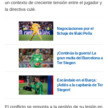
 botón
un contexto de creciente tensión entre el jugador y
.
la directiva culé.
nto,
cios
Negociaciones por el
kies,
fichaje de Iñaki Peña
ores únicos
as similares
nar,
rocesar
¡Continúa la guerra! La
onales como
gran multa del Barcelona a
 este sitio
Ter Stegen
recciones IP
ficadores de
 posible
s
Escándalo en el Barça:
 traten tus
¡Adiós a la capitanía de Ter
nales en
Stegen!
 interés
go a lo que
nerte. Para
retirar su
El conflicto se remonta a la gestión de su lesión en