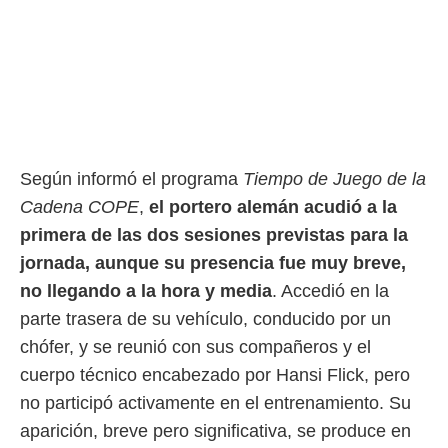
rtivo.com.
o, te
 de que
talarán
e sean
para
a
por el sitio
Según informó el programa
Tiempo de Juego de la
o se
Cadena COPE
,
el portero alemán acudió a la
cookies para
primera de las dos sesiones previstas para la
nto ni para
jornada, aunque su presencia fue muy breve,
licidad o
no llegando a la hora y media
. Accedió en la
ado, aunque
parte trasera de su vehículo, conducido por un
sualizar
general no
chófer, y se reunió con sus compañeros y el
ada. Puedes
cuerpo técnico encabezado por Hansi Flick, pero
 instalación
y acceder a
no participó activamente en el entrenamiento. Su
io web a
aparición, breve pero significativa, se produce en
ste abono