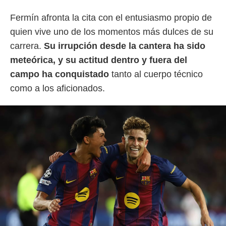
o.
Fermín afronta la cita con el entusiasmo propio de
calización
quien vive uno de los momentos más dulces de su
precisa e
ión mediante
carrera.
Su irrupción desde la cantera ha sido
meteórica, y su actitud dentro y fuera del
, publicidad
campo ha conquistado
tanto al cuerpo técnico
dos,
como a los aficionados.
 publicidad
,
ón de
 desarrollo
s.
tros 1199
ios