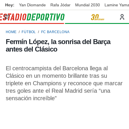
Hoy:
Yan Diomande
Rafa Jódar
Mundial 2030
Lamine Yama
privacidad
o de
ortivo
HOME
FÚTBOL
FC BARCELONA
ortivo.com)
borado por
Fermín López, la sonrisa del Barça
es para
antes del Clásico
ue la
 que se
e calidad.
eder a este
El centrocampista del Barcelona llega al
ediante las
Clásico en un momento brillante tras su
opciones:
triplete en Champions y reconoce que marcar
ookies y
tres goles ante el Real Madrid sería “una
e forma
sensación increíble”
d digital
ada, basada
mación
ediante
ecnologías