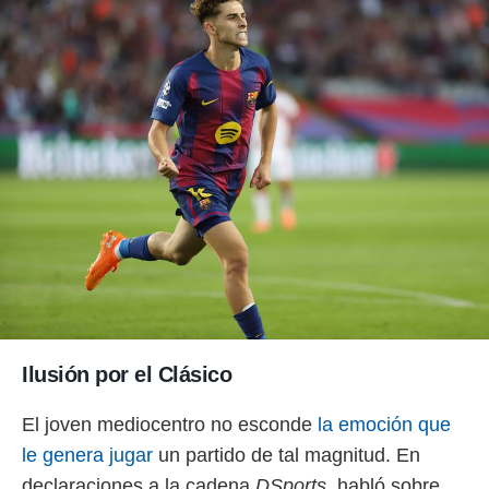
ento u
 de datos
er momento
ic en
o en
 Cookies
en
eb.
y
socios
el
to de
la
 en un
Ilusión por el Clásico
 y/o acceder
 de datos
El joven mediocentro no esconde
la emoción que
ara
le genera jugar
un partido de tal magnitud. En
 anuncios
ar perfiles
declaraciones a la cadena
DSports
, habló sobre