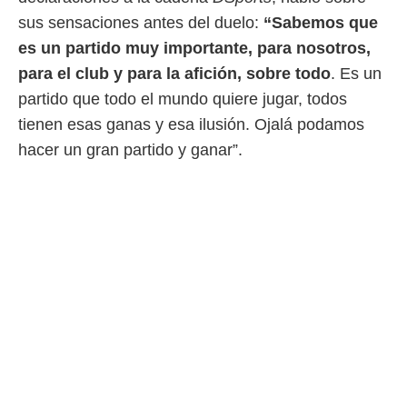
idad
sus sensaciones antes del duelo:
“Sabemos que
a, utilizar
a
es un partido muy importante, para nosotros,
 la
para el club y para la afición, sobre todo
. Es un
da, crear un
partido que todo el mundo quiere jugar, todos
personalizar
tienen esas ganas y esa ilusión. Ojalá podamos
o, uso de
a la
hacer un gran partido y ganar”.
e contenido
do, medir el
 de la
medir el
 del
 comprender
 través de
s o a través
nación de
edentes de
fuentes,
y mejora de
os, uso de
ados con el
 seleccionar