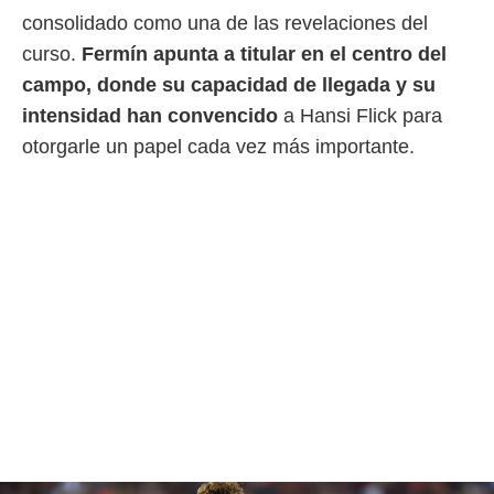
 botón
consolidado como una de las revelaciones del
.
curso.
Fermín apunta a titular en el centro del
campo, donde su capacidad de llegada y su
nto,
intensidad han convencido
a Hansi Flick para
cios
otorgarle un papel cada vez más importante.
kies,
ores únicos
as similares
nar,
rocesar
onales como
 este sitio
recciones IP
ficadores de
 posible
s
 traten tus
nales en
 interés
go a lo que
nerte. Para
retirar su