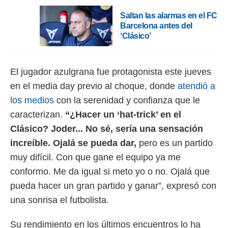
Saltan las alarmas en el FC
rtivo.com.
Barcelona antes del
o, te
‘Clásico’
 de que
talarán
e sean
para
El jugador azulgrana fue protagonista este jueves
a
en el media day previo al choque, donde
atendió a
por el sitio
o se
los medios
con la serenidad y confianza que le
cookies para
caracterizan.
“¿Hacer un ‘hat-trick’ en el
nto ni para
Clásico? Joder... No sé, sería una sensación
licidad o
increíble. Ojalá se pueda dar,
pero es un partido
ado, aunque
muy difícil. Con que gane el equipo ya me
sualizar
conformo. Me da igual si meto yo o no. Ojalá que
general no
ada. Puedes
pueda hacer un gran partido y ganar”, expresó con
 instalación
una sonrisa el futbolista.
y acceder a
io web a
ste abono
Su rendimiento en los últimos encuentros lo ha