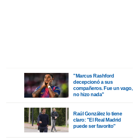
 mismo.
sultar más
 en nuestra
 Cookies
y
ualquier
ento
 botón
ación de
kies
 disponible
e nuestra
"Marcus Rashford
.
decepcionó a sus
compañeros. Fue un vago,
IVAMENTE,
no hizo nada"
as
 a cookies
Raúl González lo tiene
claro: "El Real Madrid
 no aceptar
puede ser favorito"
ón de
uedes
uestro sitio