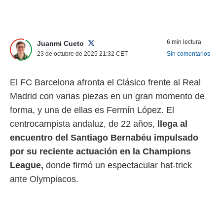
nos permite
ACEPTAR
estra
Y
ara seguir
CONTINUAR
e contenido
6 min lectura
Juanmi Cueto
stándares
23 de octubre de 2025 21:32
CET
Sin comentarios
sin coste.
CONFIGURAR
 botón
continuar",
El FC Barcelona afronta el Clásico frente al Real
RECHAZAR
der a la
Madrid con varias piezas en un gran momento de
ndo la
 de todas
forma, y una de ellas es Fermín López. El
, ya sean
centrocampista andaluz, de 22 años,
llega al
de nuestros
 nos
encuentro del Santiago Bernabéu impulsado
por su reciente actuación en la Champions
 y análisis
League,
donde firmó un espectacular hat-trick
tamiento en
b, así como
ante Olympiacos.
un perfil
para
ublicidad y
do en