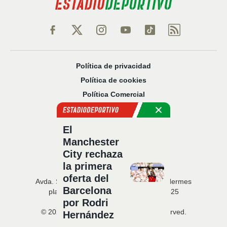
Política de privacidad
Política de cookies
Política Comercial
Aviso legal
Configuración de privacidad
El
Sobre nosotros
Manchester
Código Ético
City rechaza
la primera
oferta del
Avda. San Francisco Javier, 22 · Edificio Hermes
Barcelona
planta 5 · 41018 Sevilla · T. 954 216 525
por Rodri
© 2026 Estadio Deportivo. All rights reserved.
Hernández