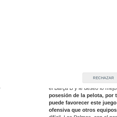
algunos momentos" dada su c
como "de nueve".
Las Palmas, equipo revela
No escatimó en elogios Xavi
reconoció que está "jugando m
parecido" al que busca el con
fútbol de triangulación y u
acordó de García Pimienta, q
en la rueda de prensa previa
RECHAZAR
conocemos muy bien, le ten
el Barça B y le deseo lo mejo
posesión de la pelota, por 
puede favorecer este jueg
ofensiva que otros equipos