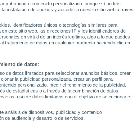
Sel
rar publicidad o contenido personalizado, aunque sí podrás
e a García Pimienta y Las
UEFA Champions League
 la instalación de cookies y acceder a nuestro sitio web a través
Can
Resultados
Clasificacion
Fút
es, identificadores únicos o tecnologías similares para
UEFA Europa League
n este sitio web, las direcciones IP y los identificadores de
1ª 
Resultados
Clasificacion
rsonales en virtud de un interés legítimo, algo a lo que puedes
na atiende a los medios de comunicación
 al tratamiento de datos en cualquier momento haciendo clic en
 Las Palmas
miento de datos:
uso de datos limitados para seleccionar anuncios básicos, crear
ccionar la publicidad personalizada, crear un perfil para
ontenido personalizado, medir el rendimiento de la publicidad,
vés de estadísticas o a través de la combinación de datos
rvicios, uso de datos limitados con el objetivo de seleccionar el
e análisis de dispositivos, publicidad y contenido
n de audiencia y desarrollo de servicios.