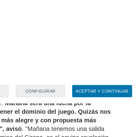
apacidad para jugar tanto "en la banda"
ción
 Hernández para la UD Las Palmas,
uy bien al fútbol", con un estilo "muy
junto culé:
"Una propuesta ofensiva,
na línea defensiva muy alta"
. También se
uien ya habló de su periplo por el Barça
 al mismo duelo: "Con Pimienta nos
CONFIGURAR
ACEPTAR Y CONTINUAR
go mucha estima. Fuimos compañeros en
r.
Mañana será una lucha por la
tener el dominio del juego. Quizás nos
o más alegre y con propuesta más
", avisó
. "Mañana tenemos una salida