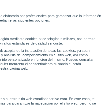
oGP
Yan Diomande
Mundial 2030
Rafa Jódar
Luis de la Fuen
o elaborado por profesionales para garantizar que la información
Fútbol
Motor
Tenis
Baloncest
ediante las siguientes opciones:
Motociclismo
ACB
Portadas
Laliga Hypermotion
Juegos Olímpicos
UEF
Tem
MotoGP
Resultados
Clasificación
Res
Dep
Euroliga
Opinión
Juegos Olímpicos de Invierno
AD Ceuta
Albacete
Cop
ecogida mediante cookies o tecnologías similares, nos permite
on altos estándares de calidad sin coste.
Burgos
Cádiz CF
Res
eb aceptando la instalación de todas las cookies, ya sean
CD Castellón
Celta Fortuna
Mun
 y análisis del comportamiento en el sitio web, así como
Córdoba CF
Eibar
Res
ntenido personalizado en función del mismo. Puedes consultar
alquier momento el consentimiento pulsando el botón
CD Eldense
FC Andorra
Fút
uestra página web.
Girona
Granada CF
Pre
Las Palmas
Leganés
Ser
Mallorca
Oviedo
Fic
Real Sociedad B
Real Valladolid
Sel
Sabadell
Real Sporting
r a nuestro sitio web estadiodeportivo.com. En este caso, te
Mun
bre Aleix García y lanza
as para garantizar la navegación por el sitio web, pero no se
Tenerife
UD Almería