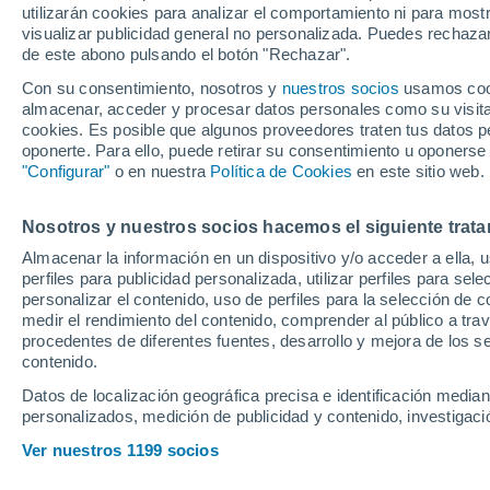
utilizarán cookies para analizar el comportamiento ni para most
un potente mensaj
visualizar publicidad general no personalizada. Puedes rechazar
de este abono pulsando el botón "Rechazar".
Palmas
Con su consentimiento, nosotros y
nuestros socios
usamos cooki
almacenar, acceder y procesar datos personales como su visita e
cookies. Es posible que algunos proveedores traten tus datos pe
El entrenador del FC Barcelo
oponerte. Para ello, puede retirar su consentimiento u oponerse
en la previa del partido ante
"Configurar"
o en nuestra
Política de Cookies
en este sitio web.
Nosotros y nuestros socios hacemos el siguiente trata
Almacenar la información en un dispositivo y/o acceder a ella, 
perfiles para publicidad personalizada, utilizar perfiles para sele
personalizar el contenido, uso de perfiles para la selección de c
medir el rendimiento del contenido, comprender al público a tra
procedentes de diferentes fuentes, desarrollo y mejora de los se
contenido.
Datos de localización geográfica precisa e identificación mediant
personalizados, medición de publicidad y contenido, investigació
Ver nuestros 1199 socios