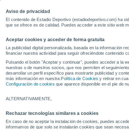
Hoy:
Bayer - Sevilla
pole Mot
Aviso de privacidad
El contenido de Estadio Deportivo (estadiodeportivo.com) ha sid
que se ofrece es de calidad. Puedes acceder a este sitio web m
Laliga EA Sports
Padel
Clasificación
Resultados
Ciclismo
Aceptar cookies y acceder de forma gratuita
UFC
Alavés
Athletic Club de Bilbao
La publicidad digital personalizada, basada en la información r
financiar nuestra actividad para seguir ofreciéndote contenido c
Atlético de Madrid
FC Barcelona
Pulsando el botón "Aceptar y continuar", puedes acceder a la w
Real Betis
Celta de Vigo
nuestras o de nuestros socios, que nos permiten el seguimiento
Deportivo de A Coruña
Elche
desarrollar un perfil específico para mostrarte publicidad y co
más información en nuestra
Política de Cookies
y retirar en cu
Espanyol
Getafe
Configuración de cookies
que aparece disponible en el pie de n
Levante UD
Málaga CF
Osasuna
Racing de Santander
ALTERNATIVAMENTE,
Rayo Vallecano
Real Madrid
Real Sociedad
Sevilla FC
Rechazar tecnologías similares a cookies
HOME
FÚTBOL
FC BARCELONA
Valencia CF
Villarreal CF
En caso de no aceptar la instalación de cookies, puedes accede
Xavi se sincera so
informamos de que solo se instalarán cookies que sean necesari