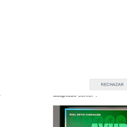
disciplinas deportivas distinta
eSports, modalidades que ya
apoyo desde el Club y su Fun
Los beneficiarios de la
"Con estas ayudas,
la Funda
como una herramienta de i
personal
, ofreciendo apoyo 
máximo nivel en sus respect
verdiblanca, que explica que
RECHAZAR
categorías: adaptado junior, 
adaptado senior".