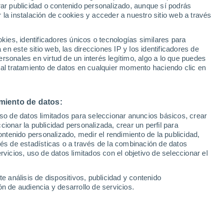
Sel
rar publicidad o contenido personalizado, aunque sí podrás
uces con la entrega de
UEFA Champions League
 la instalación de cookies y acceder a nuestro sitio web a través
Can
Resultados
Clasificacion
Fút
es, identificadores únicos o tecnologías similares para
UEFA Europa League
n este sitio web, las direcciones IP y los identificadores de
1ª 
Resultados
Clasificacion
rsonales en virtud de un interés legítimo, algo a lo que puedes
artes las V Ayudas Deportivas Fundación
 al tratamiento de datos en cualquier momento haciendo clic en
 desarrollo de deportistas andaluces en
miento de datos:
uso de datos limitados para seleccionar anuncios básicos, crear
ccionar la publicidad personalizada, crear un perfil para
ontenido personalizado, medir el rendimiento de la publicidad,
vés de estadísticas o a través de la combinación de datos
rvicios, uso de datos limitados con el objetivo de seleccionar el
e análisis de dispositivos, publicidad y contenido
n de audiencia y desarrollo de servicios.