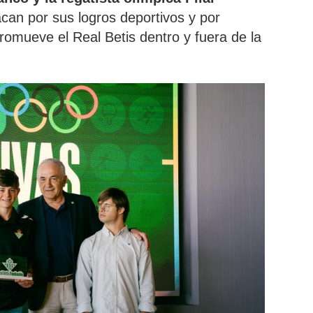
acan por sus logros deportivos y por
romueve el Real Betis dentro y fuera de la