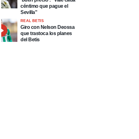
céntimo que pague el
Sevilla"
REAL BETIS
Giro con Nelson Deossa
que trastoca los planes
del Betis