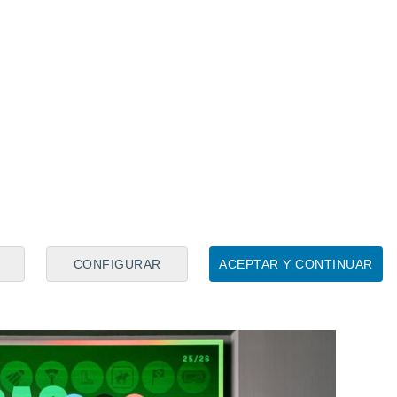
s al fútbol, fútbol sala, baloncesto y
 cuentan con programas específicos de
dación".
s ayudas de la Fundación
ción continúa apostando por el deporte
nclusión, formación y crecimiento
económico a deportistas que compiten al
ivas modalidades", señala el comunicado
 la convocatoria "contempla cuatro
CONFIGURAR
ACEPTAR Y CONTINUAR
adaptado senior, no adaptado junior y no