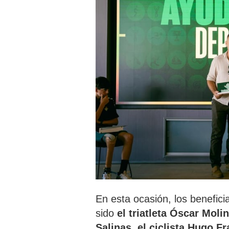
En esta ocasión, los benefici
sido
el triatleta Óscar Mol
Salinas, el ciclista Hugo Fr