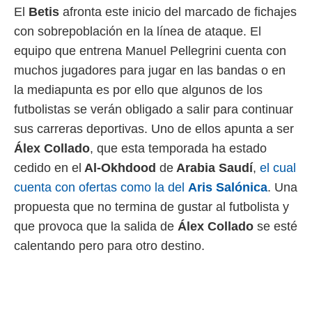
El
Betis
afronta este inicio del marcado de fichajes
 mismo.
sultar más
con sobrepoblación en la línea de ataque. El
 en nuestra
equipo que entrena Manuel Pellegrini cuenta con
 Cookies
y
ualquier
muchos jugadores para jugar en las bandas o en
la mediapunta es por ello que algunos de los
ento
 botón
futbolistas se verán obligado a salir para continuar
ación de
sus carreras deportivas. Uno de ellos apunta a ser
kies
 disponible
Álex Collado
, que esta temporada ha estado
e nuestra
cedido en el
Al-Okhdood
de
Arabia Saudí
,
el cual
.
cuenta con ofertas como la del
Aris Salónica
. Una
IVAMENTE,
propuesta que no termina de gustar al futbolista y
que provoca que la salida de
Álex Collado
se esté
as
calentando pero para otro destino.
 a cookies
 no aceptar
ón de
uedes
uestro sitio