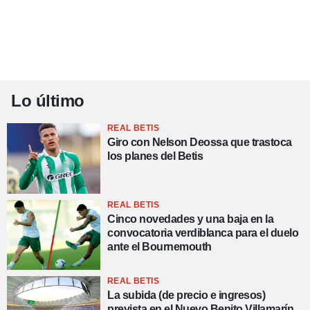
Lo último
REAL BETIS
Giro con Nelson Deossa que trastoca
los planes del Betis
REAL BETIS
Cinco novedades y una baja en la
convocatoria verdiblanca para el duelo
ante el Bournemouth
REAL BETIS
La subida (de precio e ingresos)
prevista en el Nuevo Benito Villamarín