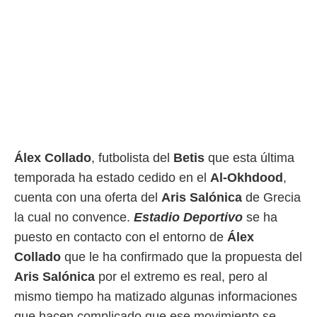
rtivo.com.
o, te
 de que
talarán
e sean
para
a
por el sitio
o se
cookies para
Álex Collado
, futbolista del
Betis
que esta última
nto ni para
temporada ha estado cedido en el
Al-Okhdood
,
licidad o
cuenta con una oferta del
Aris Salónica
de Grecia
ado, aunque
la cual no convence.
Estadio Deportivo
se ha
sualizar
puesto en contacto con el entorno de
Álex
general no
ada. Puedes
Collado
que le ha confirmado que la propuesta del
 instalación
Aris Salónica
por
el extremo es real, pero al
y acceder a
io web a
mismo tiempo ha matizado algunas informaciones
ste abono
que hacen complicado que ese movimiento se