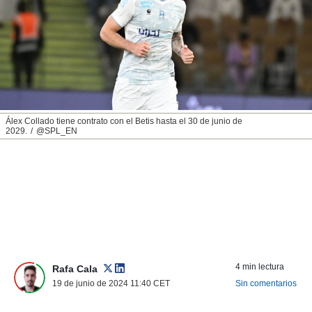
nos permite
ACEPTAR
estra
Y
ara seguir
CONTINUAR
e contenido
stándares
sin coste.
CONFIGURAR
 botón
continuar",
RECHAZAR
Álex Collado tiene contrato con el Betis hasta el 30 de junio de
der a la
2029.
@SPL_EN
ndo la
 de todas
, ya sean
de nuestros
 nos
 y análisis
tamiento en
b, así como
un perfil
4 min lectura
Rafa Cala
para
19 de junio de 2024 11:40
CET
Sin comentarios
ublicidad y
do en