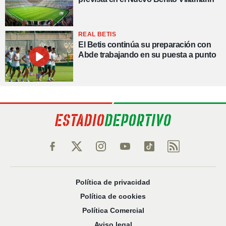
REAL BETIS
El Betis continúa su preparación con
Abde trabajando en su puesta a punto
Política de privacidad
Política de cookies
Política Comercial
Aviso legal