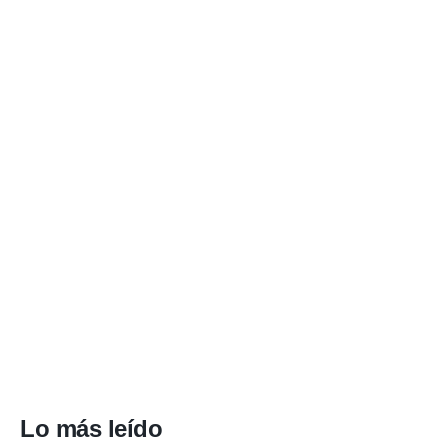
Lo más leído