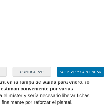
a de las pocas vías que le quedan para
ero' le cerró la puerta y no le concedió
 Segunda Federación
. Una decisión que
e Pellegrini y que le enseña la puerta de
xima ventana invernal.
,
Juanmi tampoco salió al terreno de
el Barcelona
, en el que, igualmente, no
Cédric Bakambu a pesar de la necesidad
gualar el marcador.
CONFIGURAR
ACEPTAR Y CONTINUAR
ración de intenciones de Pellegrini,
a en la rampa de salida para enero, lo
n estiman conveniente por varias
 el míster y sería necesario liberar fichas
finalmente por reforzar el plantel.