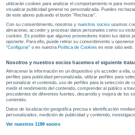
utilizarán cookies para analizar el comportamiento ni para most
visualizar publicidad general no personalizada. Puedes rechazar
de este abono pulsando el botón "Rechazar".
Pellegrini ha mandado un me
en los últimos partidos, sobr
Con su consentimiento, nosotros y
nuestros socios
usamos cooki
almacenar, acceder y procesar datos personales como su visita e
inmediato está practicamente
cookies. Es posible que algunos proveedores traten tus datos pe
espera
oponerte. Para ello, puede retirar su consentimiento u oponerse
"Configurar"
o en nuestra
Política de Cookies
en este sitio web.
Nosotros y nuestros socios hacemos el siguiente trata
Almacenar la información en un dispositivo y/o acceder a ella, 
perfiles para publicidad personalizada, utilizar perfiles para sele
personalizar el contenido, uso de perfiles para la selección de c
medir el rendimiento del contenido, comprender al público a tra
procedentes de diferentes fuentes, desarrollo y mejora de los se
contenido.
Datos de localización geográfica precisa e identificación mediant
personalizados, medición de publicidad y contenido, investigació
Ver nuestros 1199 socios