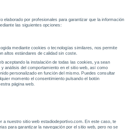
Rafa Jódar
Mundial 2030
Lamine Yamal
Luis de la Fuente
o elaborado por profesionales para garantizar que la información
Fútbol
Motor
Tenis
Baloncest
ediante las siguientes opciones:
Motociclismo
ACB
Portadas
Laliga Hypermotion
Juegos Olímpicos
UEF
Tem
MotoGP
Resultados
Clasificación
Res
Dep
Euroliga
Opinión
Juegos Olímpicos de Invierno
AD Ceuta
Albacete
Cop
ecogida mediante cookies o tecnologías similares, nos permite
on altos estándares de calidad sin coste.
Burgos
Cádiz CF
Res
eb aceptando la instalación de todas las cookies, ya sean
CD Castellón
Celta Fortuna
Mun
 y análisis del comportamiento en el sitio web, así como
Córdoba CF
Eibar
Res
ntenido personalizado en función del mismo. Puedes consultar
alquier momento el consentimiento pulsando el botón
CD Eldense
FC Andorra
Fút
uestra página web.
Girona
Granada CF
Pre
Las Palmas
Leganés
Ser
Mallorca
Oviedo
Fic
Real Sociedad B
Real Valladolid
Sel
Sabadell
Real Sporting
r a nuestro sitio web estadiodeportivo.com. En este caso, te
Mun
uanmi en el Betis
as para garantizar la navegación por el sitio web, pero no se
Tenerife
UD Almería