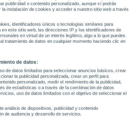
Sel
rar publicidad o contenido personalizado, aunque sí podrás
UEFA Champions League
 la instalación de cookies y acceder a nuestro sitio web a través
Can
nsaje directo a Juanmi con su ostracismo
Resultados
Clasificacion
Fút
e todo con el 'mazazo' copero, y su futuro
es, identificadores únicos o tecnologías similares para
UEFA Europa League
n este sitio web, las direcciones IP y los identificadores de
1ª 
 decidido salvo un giro brusco que no se
Resultados
Clasificacion
rsonales en virtud de un interés legítimo, algo a lo que puedes
 al tratamiento de datos en cualquier momento haciendo clic en
miento de datos:
uso de datos limitados para seleccionar anuncios básicos, crear
ccionar la publicidad personalizada, crear un perfil para
ontenido personalizado, medir el rendimiento de la publicidad,
vés de estadísticas o a través de la combinación de datos
rvicios, uso de datos limitados con el objetivo de seleccionar el
e análisis de dispositivos, publicidad y contenido
n de audiencia y desarrollo de servicios.