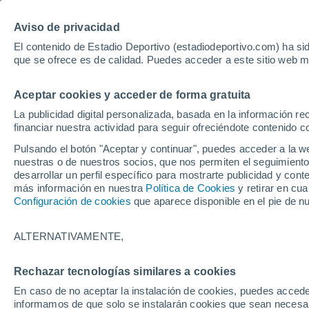
Hoy:
Yan Diomande
Aviso de privacidad
El contenido de Estadio Deportivo (estadiodeportivo.com) ha sid
que se ofrece es de calidad. Puedes acceder a este sitio web m
Laliga EA Sports
Padel
Clasificación
Resultados
Ciclismo
Aceptar cookies y acceder de forma gratuita
UFC
Alavés
Athletic Club de Bilbao
La publicidad digital personalizada, basada en la información r
financiar nuestra actividad para seguir ofreciéndote contenido c
Atlético de Madrid
FC Barcelona
Pulsando el botón "Aceptar y continuar", puedes acceder a la w
Real Betis
Celta de Vigo
nuestras o de nuestros socios, que nos permiten el seguimiento
Deportivo de A Coruña
Elche
desarrollar un perfil específico para mostrarte publicidad y co
más información en nuestra
Política de Cookies
y retirar en cu
Espanyol
Getafe
Configuración de cookies
que aparece disponible en el pie de n
Levante UD
Málaga CF
Osasuna
Racing de Santander
ALTERNATIVAMENTE,
Rayo Vallecano
Real Madrid
Real Sociedad
Sevilla FC
Rechazar tecnologías similares a cookies
HOME
FÚTBOL
REAL BETIS
Valencia CF
Villarreal CF
En caso de no aceptar la instalación de cookies, puedes accede
Plazo límite con J
informamos de que solo se instalarán cookies que sean necesari