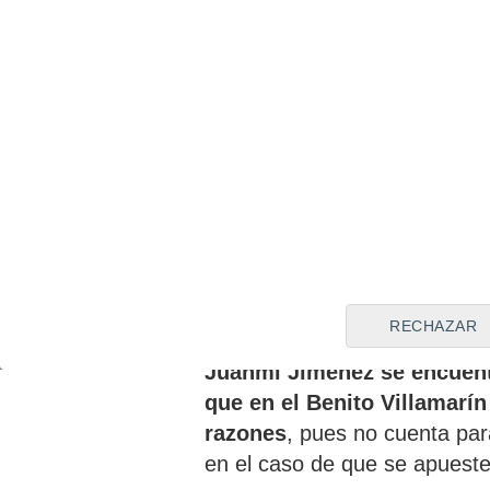
La competición copera es un
reivindicarse, pero
el 'ingeni
ni un solo minuto ante un
deja a las claras la postura d
salida al delantero en la pró
Después de este duro revés
juego en el choque contra 
dispuso de una oportunidad 
de potenciar el ataque para i
RECHAZAR
Ante esta situación y la decla
Juanmi Jiménez se encuentr
que en el Benito Villamarí
razones
, pues no cuenta para
en el caso de que se apueste 