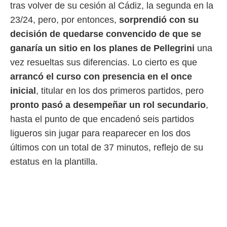
ento u
tras volver de su cesión al Cádiz, la segunda en la
23/24, pero, por entonces,
sorprendió con su
 de datos
er momento
decisión de quedarse convencido de que se
ic en
ganaría un sitio en los planes de Pellegrini
una
o en
vez resueltas sus diferencias. Lo cierto es que
 Cookies
en
arrancó el curso con presencia en el once
eb.
inicial
, titular en los dos primeros partidos, pero
y
pronto pasó a desempeñar un rol secundario
,
socios
hasta el punto de que encadenó seis partidos
el
ligueros sin jugar para reaparecer en los dos
to de
últimos con un total de 37 minutos, reflejo de su
estatus en la plantilla.
la
 en un
 y/o acceder
 de datos
ara
 anuncios
ar perfiles