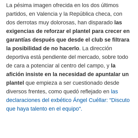
La pésima imagen ofrecida en los dos últimos
 mismo.
sultar más
partidos, en Valencia y la República checa, con
 en nuestra
dos derrotas muy dolorosas, han disparado
las
 Cookies
y
ualquier
exigencias de reforzar el plantel para crecer en
garantías después que desde el club se filtrara
ento
 botón
la posibilidad de no hacerlo
. La dirección
ación de
deportiva está pendiente del mercado, sobre todo
kies
 disponible
de cara a potenciar al centro del campo, y
la
e nuestra
afición insiste en la necesidad de apuntalar un
.
plantel
que empieza a ser cuestionado desde
IVAMENTE,
diversos frentes, como quedó reflejado en
las
declaraciones del exbético Ángel Cuéllar: "Discuto
as
que haya talento en el equipo".
 a cookies
 no aceptar
ón de
uedes
uestro sitio