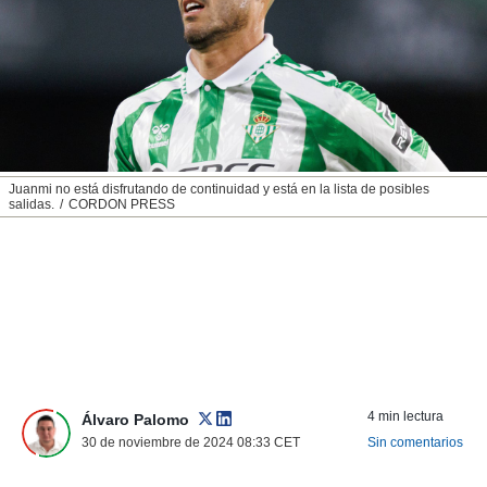
nos permite
ACEPTAR
estra
Y
ara seguir
CONTINUAR
e contenido
stándares
sin coste.
CONFIGURAR
 botón
continuar",
RECHAZAR
Juanmi no está disfrutando de continuidad y está en la lista de posibles
der a la
salidas.
CORDON PRESS
ndo la
 de todas
, ya sean
de nuestros
 nos
 y análisis
tamiento en
b, así como
un perfil
4 min lectura
Álvaro Palomo
para
30 de noviembre de 2024 08:33
CET
Sin comentarios
ublicidad y
do en