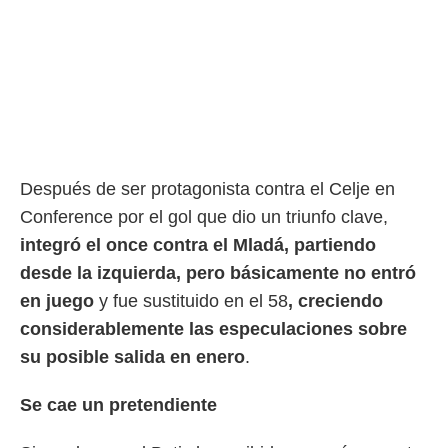
idad
a, utilizar
a
 la
da, crear un
personalizar
o, uso de
a la
e contenido
Después de ser protagonista contra el Celje en
do, medir el
 de la
Conference por el gol que dio un triunfo clave,
medir el
integró el once contra el Mladá, partiendo
 del
desde la izquierda, pero básicamente no entró
 comprender
 través de
en juego
y fue sustituido en el 58
, creciendo
s o a través
considerablemente las especulaciones sobre
nación de
edentes de
su posible salida en enero
.
fuentes,
y mejora de
Se cae un pretendiente
os, uso de
ados con el
 seleccionar