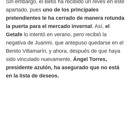
Sin embargo, el Betis ha recibido un revés en este
o.
apartado, pues
uno de los principales
calización
pretendientes le ha cerrado de manera rotunda
precisa e
ión mediante
la puerta para el mercado invernal
. Así,
el
Getafe
lo intentó en verano, pero recibió la
, publicidad
negativa de Juanmi, que antepuso quedarse en el
dos,
Benito Villamarín, y ahora, después de que haya
 publicidad
,
sido vinculado nuevamente,
Ángel Torres,
ón de
presidente azulón, ha asegurado que no está
 desarrollo
s.
en la lista de deseos.
tros 1199
ios