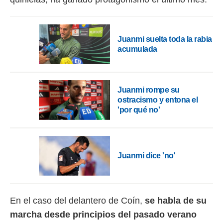
 botón
.
nto,
Juanmi suelta toda la rabia
acumulada
cios
kies,
ores únicos
as similares
Juanmi rompe su
nar,
ostracismo y entona el
rocesar
'por qué no'
onales como
 este sitio
recciones IP
ficadores de
 posible
Juanmi dice 'no'
s
 traten tus
nales en
 interés
go a lo que
En el caso del delantero de Coín,
se habla de su
nerte. Para
marcha desde principios del pasado verano
retirar su