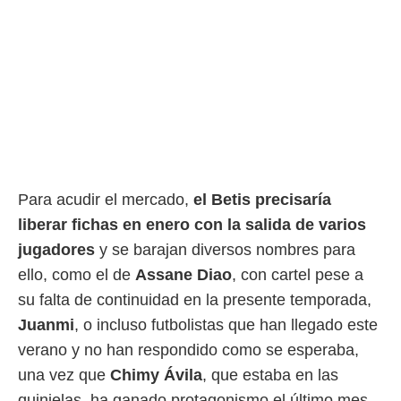
rtivo.com.
o, te
 de que
talarán
e sean
para
a
por el sitio
o se
cookies para
Para acudir el mercado,
el Betis precisaría
nto ni para
liberar fichas en enero con la salida de varios
licidad o
jugadores
y se barajan diversos nombres para
ado, aunque
ello, como el de
Assane Diao
, con cartel pese a
sualizar
su falta de continuidad en la presente temporada,
general no
ada. Puedes
Juanmi
, o incluso futbolistas que han llegado este
 instalación
verano y no han respondido como se esperaba,
y acceder a
io web a
una vez que
Chimy Ávila
, que estaba en las
ste abono
quinielas, ha ganado protagonismo el último mes.