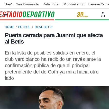
Hoy:
Yan Diomande
Rafa Jódar
Mundial 2030
Lamine Yama
privacidad
o de
ortivo
HOME
FÚTBOL
REAL BETIS
ortivo.com)
borado por
Puerta cerrada para Juanmi que afecta
es para
al Betis
ue la
 que se
e calidad.
En la lista de posibles salidas en enero, el
eder a este
club verdiblanco ha recibido un revés ante la
ediante las
confirmación pública de que el principal
opciones:
pretendiente del de Coín ya mira hacia otro
ookies y
lado
e forma
d digital
ada, basada
mación
ediante
ecnologías