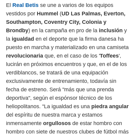
El
Real Betis
se une a varios de los equipos
 mismo.
sultar más
vestidos por
Hummel
(
UD Las Palmas, Everton,
 en nuestra
Southampton, Coventry City, Colonia y
 Cookies
y
ualquier
Brondby
) en la campaña en pro de la
inclusión
y
la
igualdad
en el deporte que la firma danesa ha
ento
 botón
puesto en marcha y materializado en una camiseta
ación de
revolucionaria
que, en el caso de los '
Toffees
',
kies
 disponible
lucirán en próximos encuentros y que, en el de los
e nuestra
verdiblancos, se tratará de una equipación
.
exclusivamente de entrenamiento, todavía sin
IVAMENTE,
fecha de estreno. Será "más que una prenda
deportiva", según el espónsor técnico de los
as
heliopolitanos. "La igualdad es una
piedra angular
 a cookies
del espíritu de nuestra marca y estamos
 no aceptar
inmensamente
orgullosos
de estar hombro con
ón de
uedes
hombro con siete de nuestros clubes de fútbol más
uestro sitio