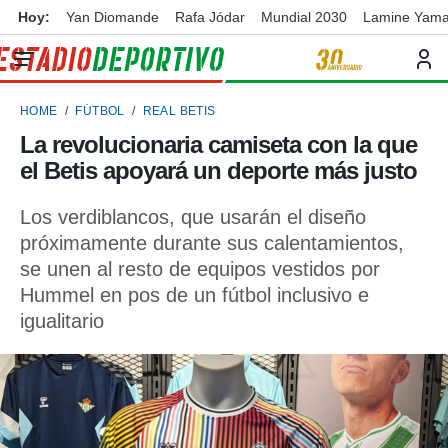
Hoy:
Yan Diomande
Rafa Jódar
Mundial 2030
Lamine Yama
privacidad
o de
ortivo
HOME
FÚTBOL
REAL BETIS
ortivo.com)
borado por
La revolucionaria camiseta con la que
es para
el Betis apoyará un deporte más justo
ue la
 que se
e calidad.
Los verdiblancos, que usarán el diseño
eder a este
próximamente durante sus calentamientos,
ediante las
se unen al resto de equipos vestidos por
opciones:
Hummel en pos de un fútbol inclusivo e
ookies y
igualitario
e forma
d digital
ada, basada
mación
ediante
ecnologías