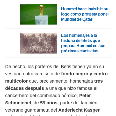
Hummel hace invisible su
logo como protesta por el
Mundial de Qatar
Los homenajes a la
historia del Betis que
prepara Hummel en sus
próximas camisetas
De hecho, los porteros del Betis tienen ya en su
vestuario otra camiseta de
fondo negro y centro
multicolor
que, precisamente, homenajea
tres
décadas después
a una que hizo famosa el
cancerbero del combinado nórdico,
Peter
Schmeichel
, de
59 años
, padre del también
veterano guardameta del
Anderlecht Kasper