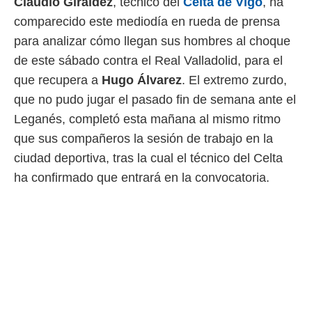
Claudio Giráldez
, técnico del
Celta de Vigo
, ha
 mismo.
comparecido este mediodía en rueda de prensa
sultar más
 en nuestra
para analizar cómo llegan sus hombres al choque
 Cookies
y
de este sábado contra el Real Valladolid, para el
ualquier
que recupera a
Hugo Álvarez
. El extremo zurdo,
ento
que no pudo jugar el pasado fin de semana ante el
 botón
Leganés, completó esta mañana al mismo ritmo
ación de
kies
que sus compañeros la sesión de trabajo en la
 disponible
ciudad deportiva, tras la cual el técnico del Celta
e nuestra
.
ha confirmado que entrará en la convocatoria.
IVAMENTE,
as
 a cookies
 no aceptar
ón de
uedes
uestro sitio