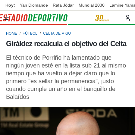
Hoy:
Yan Diomande
Rafa Jódar
Mundial 2030
Lamine Yama
privacidad
o de
ortivo
HOME
FÚTBOL
CELTA DE VIGO
ortivo.com)
borado por
Giráldez recalcula el objetivo del Celta
es para
ue la
El técnico de Porriño ha lamentado que
 que se
e calidad.
ningún joven esté en la lista sub 21 al mismo
eder a este
tiempo que ha vuelto a dejar claro que lo
ediante las
primero "es sellar la permanencia", justo
opciones:
cuando cumple un año en el banquillo de
ookies y
Balaídos
e forma
d digital
ada, basada
mación
ediante
ecnologías