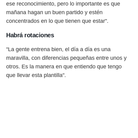
ese reconocimiento, pero lo importante es que
o.
mañana hagan un buen partido y estén
calización
precisa e
concentrados en lo que tienen que estar".
ión mediante
Habrá rotaciones
, publicidad
"La gente entrena bien, el día a día es una
dos,
 publicidad
maravilla, con diferencias pequeñas entre unos y
,
otros. Es la manera en que entiendo que tengo
ón de
 desarrollo
que llevar esta plantilla".
s.
tros 1199
ios