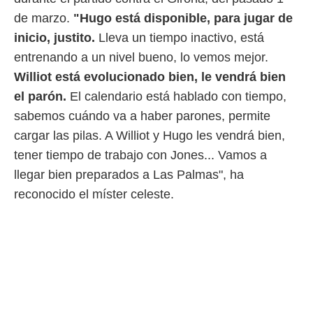
 botón
de marzo.
"Hugo está disponible, para jugar de
.
inicio, justito.
Lleva un tiempo inactivo, está
nto,
entrenando a un nivel bueno, lo vemos mejor.
Williot está evolucionado bien, le vendrá bien
cios
kies,
el parón.
El calendario está hablado con tiempo,
ores únicos
sabemos cuándo va a haber parones, permite
as similares
nar,
cargar las pilas. A Williot y Hugo les vendrá bien,
rocesar
tener tiempo de trabajo con Jones... Vamos a
onales como
 este sitio
llegar bien preparados a Las Palmas", ha
recciones IP
reconocido el míster celeste.
ficadores de
 posible
s
 traten tus
nales en
 interés
go a lo que
nerte. Para
retirar su