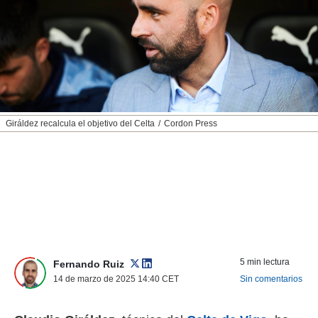
nos permite
ACEPTAR
estra
Y
ara seguir
CONTINUAR
e contenido
stándares
sin coste.
CONFIGURAR
 botón
continuar",
RECHAZAR
Giráldez recalcula el objetivo del Celta
Cordon Press
der a la
ndo la
 de todas
, ya sean
de nuestros
 nos
 y análisis
tamiento en
b, así como
5 min lectura
un perfil
Fernando Ruiz
para
14 de marzo de 2025 14:40
CET
Sin comentarios
ublicidad y
do en