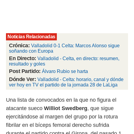
rtivo.com.
o, te
 de que
talarán
e sean
Noticias Relacionadas
para
Crónica:
a
Valladolid 0-1 Celta: Marcos Alonso sigue
por el sitio
soñando con Europa
o se
En Directo:
Valladolid - Celta, en directo: resumen,
cookies para
resultado y goles
Post Partido:
Álvaro Rubio se harta
nto ni para
Dónde Ver:
licidad o
Valladolid - Celta: horario, canal y dónde
ver hoy en TV el partido de la jornada 28 de LaLiga
ado, aunque
sualizar
Una lista de convocados en la que no figura el
general no
ada. Puedes
atacante sueco
Williot
Swedberg
, que sigue
 instalación
ejercitándose al margen del grupo por la rotura
y acceder a
fibrilar en el bíceps femoral derecho sufrida
io web a
ste abono
durante el partido contra el Girona, del pasado 1