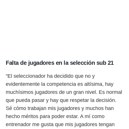
idad
a, utilizar
a
 la
da, crear un
personalizar
o, uso de
a la
e contenido
do, medir el
 de la
Falta de jugadores en la selección sub 21
medir el
 del
"El seleccionador ha decidido que no y
 comprender
evidentemente la competencia es altísima, hay
 través de
s o a través
muchísimos jugadores de un gran nivel. Es normal
nación de
que pueda pasar y hay que respetar la decisión.
edentes de
fuentes,
Sé cómo trabajan mis jugadores y muchos han
y mejora de
hecho méritos para poder estar. A mí como
os, uso de
ados con el
entrenador me gusta que mis jugadores tengan
 seleccionar