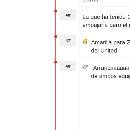
48'
La que ha tenido 
empujarla pero el 
47'
Amarilla para Z
del United
46'
¡Arrancaaaaaa
de ambos equi