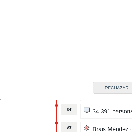
¡Braisssssss! Obl
del partido
69'
¡OYARZABAA
Engañó a Onana
66'
PENALTIIIIII
RECHAZAR
65'
¡REVISAN UN PO
64'
34.391 persona
63'
Brais Méndez c