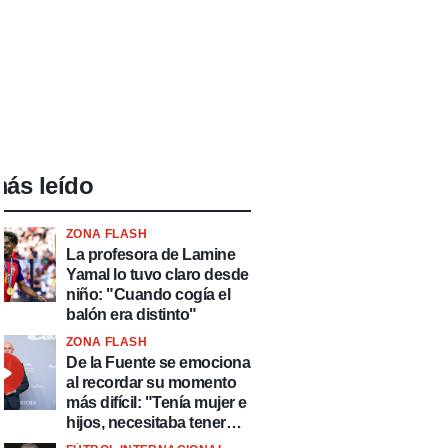
ás leído
ZONA FLASH
La profesora de Lamine
Yamal lo tuvo claro desde
niño: "Cuando cogía el
balón era distinto"
ZONA FLASH
De la Fuente se emociona
al recordar su momento
más difícil: "Tenía mujer e
hijos, necesitaba tener
ingresos y volver al