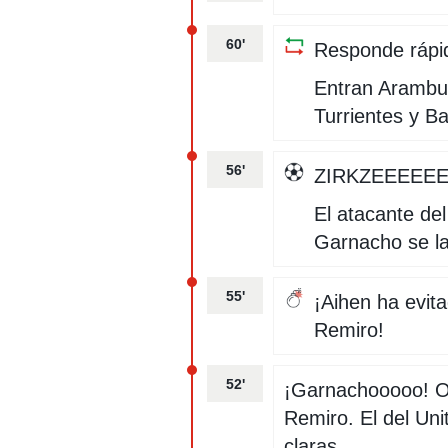
60'
Responde rápi
Entran Arambur
Turrientes y B
56'
ZIRKZEEEEE
El atacante del
Garnacho se la
55'
¡Aihen ha evit
Remiro!
52'
¡Garnachooooo! Ot
Remiro. El del Un
claras