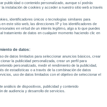
Sel
rar publicidad o contenido personalizado, aunque sí podrás
o y goles
UEFA Champions League
 la instalación de cookies y acceder a nuestro sitio web a través
Can
Resultados
Clasificacion
Fút
es, identificadores únicos o tecnologías similares para
la ida de octavos de final de la UEFA
UEFA Europa League
n este sitio web, las direcciones IP y los identificadores de
1ª 
Resultados
Clasificacion
 Sociedad y el Manchester United en
rsonales en virtud de un interés legítimo, algo a lo que puedes
 al tratamiento de datos en cualquier momento haciendo clic en
miento de datos:
uso de datos limitados para seleccionar anuncios básicos, crear
ccionar la publicidad personalizada, crear un perfil para
ontenido personalizado, medir el rendimiento de la publicidad,
vés de estadísticas o a través de la combinación de datos
rvicios, uso de datos limitados con el objetivo de seleccionar el
e análisis de dispositivos, publicidad y contenido
n de audiencia y desarrollo de servicios.