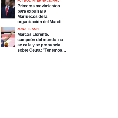
FÚTBOL INTERNACIONAL
fútbol"
Primeros movimientos
para expulsar a
Marruecos de la
organización del Mundial
2030
ZONA FLASH
Marcos Llorente,
campeón del mundo, no
se calla y se pronuncia
sobre Ceuta: "Tenemos
que defender nuestro
país de delincuentes"