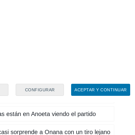
igó a Onana a hacer una de las paradas
AAAAALLLL GOOOOOOLLLLL!
 y pone el 1-1 desde los 11 metros
I POR MANO DE BRUNO
CONFIGURAR
ACEPTAR Y CONTINUAR
SIBLE PENALTI PARA LA REAL!
s están en Anoeta viendo el partido
asi sorprende a Onana con un tiro lejano