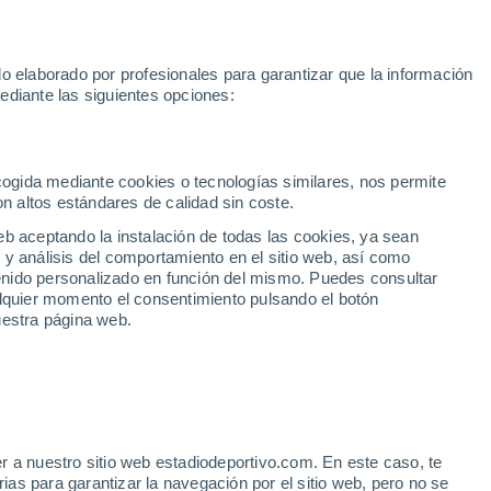
Mundial 2030
Lamine Yamal
Luis de la Fuente
Rodri
Rafa
o elaborado por profesionales para garantizar que la información
Fútbol
Motor
Tenis
Baloncest
ediante las siguientes opciones:
Motociclismo
ACB
Portadas
Laliga Hypermotion
Juegos Olímpicos
UEF
Tem
MotoGP
Resultados
Clasificación
Res
Dep
Euroliga
Opinión
Juegos Olímpicos de Invierno
AD Ceuta
Albacete
Cop
ecogida mediante cookies o tecnologías similares, nos permite
on altos estándares de calidad sin coste.
Burgos
Cádiz CF
Res
eb aceptando la instalación de todas las cookies, ya sean
CD Castellón
Celta Fortuna
Mun
 y análisis del comportamiento en el sitio web, así como
Córdoba CF
Eibar
Res
ntenido personalizado en función del mismo. Puedes consultar
alquier momento el consentimiento pulsando el botón
CD Eldense
FC Andorra
Fút
uestra página web.
Girona
Granada CF
Pre
Las Palmas
Leganés
Ser
Mallorca
Oviedo
Fic
Real Sociedad B
Real Valladolid
UE
Sel
Sabadell
Real Sporting
r a nuestro sitio web estadiodeportivo.com. En este caso, te
Mun
anchester United,
as para garantizar la navegación por el sitio web, pero no se
Tenerife
UD Almería