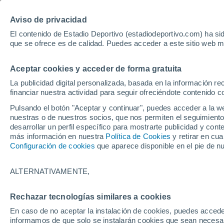
Hoy:
Yan Diomande
Aviso de privacidad
El contenido de Estadio Deportivo (estadiodeportivo.com) ha sid
que se ofrece es de calidad. Puedes acceder a este sitio web m
Laliga EA Sports
Padel
Clasificación
Resultados
Ciclismo
Aceptar cookies y acceder de forma gratuita
UFC
Alavés
Athletic Club de Bilbao
La publicidad digital personalizada, basada en la información r
financiar nuestra actividad para seguir ofreciéndote contenido c
Atlético de Madrid
FC Barcelona
Pulsando el botón "Aceptar y continuar", puedes acceder a la w
Real Betis
Celta de Vigo
nuestras o de nuestros socios, que nos permiten el seguimiento
Deportivo de A Coruña
Elche
desarrollar un perfil específico para mostrarte publicidad y co
más información en nuestra
Política de Cookies
y retirar en cu
Espanyol
Getafe
Configuración de cookies
que aparece disponible en el pie de n
Levante UD
Málaga CF
Osasuna
Racing de Santander
ALTERNATIVAMENTE,
Rayo Vallecano
Real Madrid
Real Sociedad
Sevilla FC
Rechazar tecnologías similares a cookies
HOME
FÚTBOL
UEFA EUROPA LEAG
Valencia CF
Villarreal CF
En caso de no aceptar la instalación de cookies, puedes accede
Real Sociedad - M
informamos de que solo se instalarán cookies que sean necesari