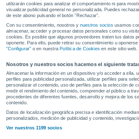
utilizarán cookies para analizar el comportamiento ni para most
resumen, resultad
visualizar publicidad general no personalizada. Puedes rechazar
de este abono pulsando el botón "Rechazar".
Con su consentimiento, nosotros y
nuestros socios
usamos cooki
Sigue en directo el duelo de 
almacenar, acceder y procesar datos personales como su visita e
Europa League entre la Real
cookies. Es posible que algunos proveedores traten tus datos pe
oponerte. Para ello, puede retirar su consentimiento u oponerse
Anoeta
"Configurar"
o en nuestra
Política de Cookies
en este sitio web.
Nosotros y nuestros socios hacemos el siguiente trata
Almacenar la información en un dispositivo y/o acceder a ella, 
perfiles para publicidad personalizada, utilizar perfiles para sele
personalizar el contenido, uso de perfiles para la selección de c
medir el rendimiento del contenido, comprender al público a tra
procedentes de diferentes fuentes, desarrollo y mejora de los se
contenido.
Datos de localización geográfica precisa e identificación mediant
personalizados, medición de publicidad y contenido, investigació
Ver nuestros 1199 socios