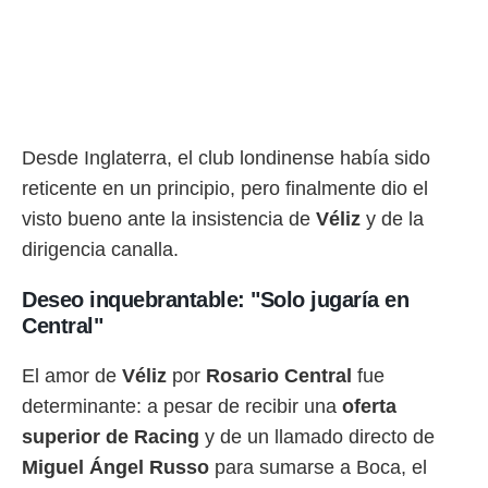
ento u
 de datos
er momento
ic en
o en
 Cookies
en
Desde Inglaterra, el club londinense había sido
eb.
reticente en un principio, pero finalmente dio el
y
visto bueno ante la insistencia de
Véliz
y de la
socios
dirigencia canalla.
el
Deseo inquebrantable: "Solo jugaría en
to de
Central"
la
 en un
El amor de
Véliz
por
Rosario Central
fue
 y/o acceder
determinante: a pesar de recibir una
oferta
 de datos
ara
superior de Racing
y de un llamado directo de
 anuncios
Miguel Ángel Russo
para sumarse a Boca, el
ar perfiles