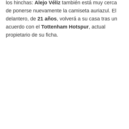
los hinchas:
Alejo Véliz
también está muy cerca
 mismo.
de ponerse nuevamente la camiseta auriazul. El
sultar más
 en nuestra
delantero, de
21 años
, volverá a su casa tras un
 Cookies
y
acuerdo con el
Tottenham Hotspur
, actual
ualquier
propietario de su ficha.
ento
 botón
ación de
kies
 disponible
e nuestra
.
IVAMENTE,
as
 a cookies
 no aceptar
ón de
uedes
uestro sitio