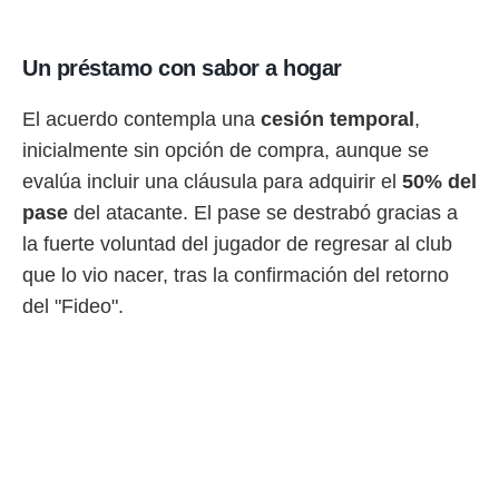
 botón
.
Un préstamo con sabor a hogar
nto,
El acuerdo contempla una
cesión temporal
,
cios
kies,
inicialmente sin opción de compra, aunque se
ores únicos
evalúa incluir una cláusula para adquirir el
50% del
as similares
pase
del atacante. El pase se destrabó gracias a
nar,
rocesar
la fuerte voluntad del jugador de regresar al club
onales como
que lo vio nacer, tras la confirmación del retorno
 este sitio
recciones IP
del "Fideo".
ficadores de
 posible
s
 traten tus
nales en
 interés
go a lo que
nerte. Para
retirar su