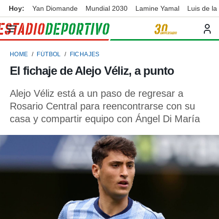
Hoy:
Yan Diomande
Mundial 2030
Lamine Yamal
Luis de la
privacidad
o de
ortivo
HOME
FÚTBOL
FICHAJES
ortivo.com)
borado por
El fichaje de Alejo Véliz, a punto
es para
ue la
Alejo Véliz está a un paso de regresar a
 que se
e calidad.
Rosario Central para reencontrarse con su
eder a este
casa y compartir equipo con Ángel Di María
ediante las
opciones:
ookies y
e forma
d digital
ada, basada
mación
ediante
ecnologías