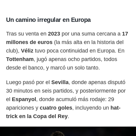
o.
calización
Un camino irregular en Europa
precisa e
ión mediante
Tras su venta en
2023
por una suma cercana a
17
, publicidad
millones de euros
(la más alta en la historia del
dos,
club),
Véliz
tuvo poca continuidad en Europa. En
 publicidad
Tottenham
, jugó apenas ocho partidos, todos
,
ón de
desde el banco, y marcó un solo tanto.
 desarrollo
s.
Luego pasó por el
Sevilla
, donde apenas disputó
tros 1199
30 minutos en seis partidos, y posteriormente por
ios
el
Espanyol
, donde acumuló más rodaje: 29
apariciones y
cuatro goles
, incluyendo un
hat-
trick en la Copa del Rey
.