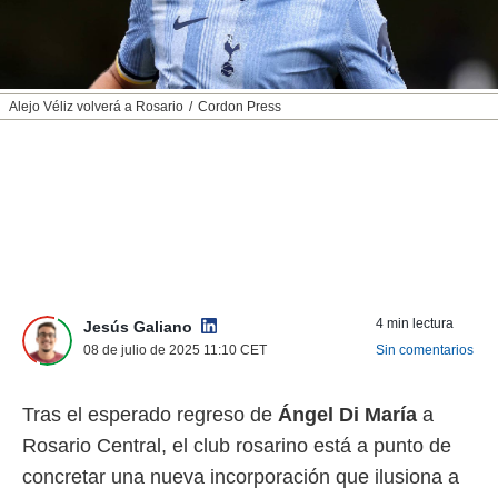
nos permite
ACEPTAR
estra
Y
ara seguir
CONTINUAR
e contenido
stándares
Alejo Véliz volverá a Rosario
Cordon Press
sin coste.
CONFIGURAR
 botón
continuar",
RECHAZAR
der a la
ndo la
 de todas
, ya sean
de nuestros
 nos
4 min lectura
Jesús Galiano
 y análisis
08 de julio de 2025 11:10
CET
Sin comentarios
tamiento en
b, así como
Tras el esperado regreso de
Ángel Di María
a
un perfil
para
Rosario Central, el club rosarino está a punto de
ublicidad y
concretar una nueva incorporación que ilusiona a
do en