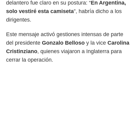
idad
delantero fue claro en su postura: “
En Argentina,
a, utilizar
solo vestiré esta camiseta
”, habría dicho a los
a
 la
dirigentes.
da, crear un
Este mensaje activó gestiones intensas de parte
personalizar
o, uso de
del presidente
Gonzalo Belloso
y la vice
Carolina
a la
Cristinziano
, quienes viajaron a Inglaterra para
e contenido
cerrar la operación.
do, medir el
 de la
medir el
 del
 comprender
 través de
s o a través
nación de
edentes de
fuentes,
y mejora de
os, uso de
ados con el
 seleccionar