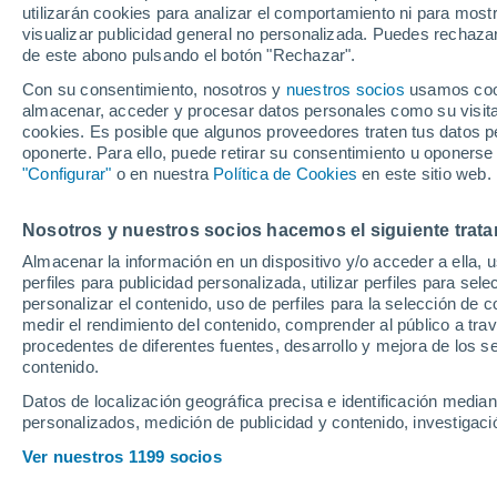
utilizarán cookies para analizar el comportamiento ni para most
poner al rojo vivo 
visualizar publicidad general no personalizada. Puedes rechazar
de este abono pulsando el botón "Rechazar".
permanencia
Con su consentimiento, nosotros y
nuestros socios
usamos cooki
almacenar, acceder y procesar datos personales como su visita e
cookies. Es posible que algunos proveedores traten tus datos pe
El equipo granota remontó en
oponerte. Para ello, puede retirar su consentimiento u oponerse
Dela y Brugué y da un paso 
"Configurar"
o en nuestra
Política de Cookies
en este sitio web.
permanencia en Primera divis
Nosotros y nuestros socios hacemos el siguiente trata
valieron de mucho los dos ta
Almacenar la información en un dispositivo y/o acceder a ella, 
perfiles para publicidad personalizada, utilizar perfiles para sele
personalizar el contenido, uso de perfiles para la selección de c
medir el rendimiento del contenido, comprender al público a tra
procedentes de diferentes fuentes, desarrollo y mejora de los se
contenido.
Datos de localización geográfica precisa e identificación mediant
personalizados, medición de publicidad y contenido, investigació
Ver nuestros 1199 socios