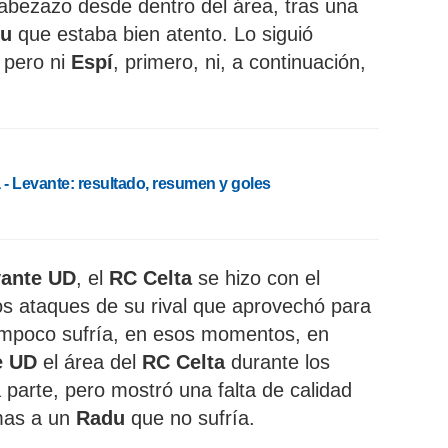
abezazo desde dentro del área, tras una
du
que estaba bien atento. Lo siguió
, pero ni
Espí
, primero, ni, a continuación,
a - Levante: resultado, resumen y goles
ante UD
, el
RC Celta
se hizo con el
 los ataques de su rival que aprovechó para
ampoco sufría, en esos momentos, en
e UD
el área del
RC Celta
durante los
 parte, pero mostró una falta de calidad
mas a un
Radu
que no sufría.