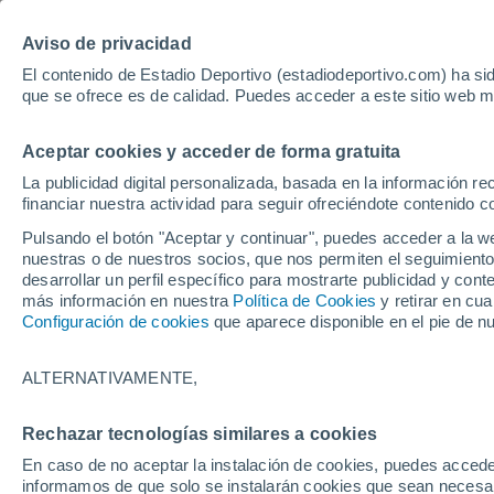
Hoy:
Isco
Mundial
Aviso de privacidad
El contenido de Estadio Deportivo (estadiodeportivo.com) ha sid
que se ofrece es de calidad. Puedes acceder a este sitio web m
Laliga EA Sports
Padel
Clasificación
Resultados
Ciclismo
Aceptar cookies y acceder de forma gratuita
UFC
Alavés
Athletic Club de Bilbao
La publicidad digital personalizada, basada en la información r
financiar nuestra actividad para seguir ofreciéndote contenido c
Atlético de Madrid
FC Barcelona
Pulsando el botón "Aceptar y continuar", puedes acceder a la w
Real Betis
Celta de Vigo
nuestras o de nuestros socios, que nos permiten el seguimiento
Deportivo de A Coruña
Elche
desarrollar un perfil específico para mostrarte publicidad y co
más información en nuestra
Política de Cookies
y retirar en cu
Espanyol
Getafe
Configuración de cookies
que aparece disponible en el pie de n
Levante UD
Málaga CF
Osasuna
Racing de Santander
ALTERNATIVAMENTE,
Rayo Vallecano
Real Madrid
Real Sociedad
Sevilla FC
Rechazar tecnologías similares a cookies
HOME
FÚTBOL
PRIMERA DIVISIÓN
Valencia CF
Villarreal CF
En caso de no aceptar la instalación de cookies, puedes accede
Celta 2-3 Levante
informamos de que solo se instalarán cookies que sean necesari