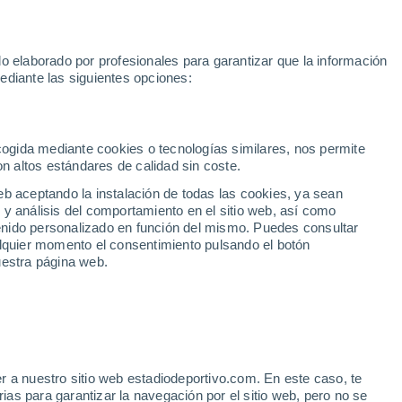
 2030
Haaland
Pedro Porro
Luis de la Fuente
Inter Miami
M
o elaborado por profesionales para garantizar que la información
Fútbol
Motor
Tenis
Baloncest
ediante las siguientes opciones:
Motociclismo
ACB
Portadas
Laliga Hypermotion
Juegos Olímpicos
UEF
Tem
MotoGP
Resultados
Clasificación
Res
Dep
Euroliga
Opinión
Juegos Olímpicos de Invierno
AD Ceuta
Albacete
Cop
ecogida mediante cookies o tecnologías similares, nos permite
on altos estándares de calidad sin coste.
Burgos
Cádiz CF
Res
eb aceptando la instalación de todas las cookies, ya sean
CD Castellón
Celta Fortuna
Mun
 y análisis del comportamiento en el sitio web, así como
Córdoba CF
Eibar
Res
ntenido personalizado en función del mismo. Puedes consultar
alquier momento el consentimiento pulsando el botón
CD Eldense
FC Andorra
Fút
uestra página web.
Girona
Granada CF
Pre
Las Palmas
Leganés
Ser
Mallorca
Oviedo
Fic
Real Sociedad B
Real Valladolid
Sel
Sabadell
Real Sporting
r a nuestro sitio web estadiodeportivo.com. En este caso, te
Mun
: Una remontada para
as para garantizar la navegación por el sitio web, pero no se
Tenerife
UD Almería