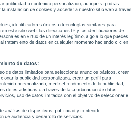
Sel
rar publicidad o contenido personalizado, aunque sí podrás
la lucha por la
UEFA Champions League
 la instalación de cookies y acceder a nuestro sitio web a través
Can
Resultados
Clasificacion
Fút
es, identificadores únicos o tecnologías similares para
UEFA Europa League
n este sitio web, las direcciones IP y los identificadores de
1ª 
Resultados
Clasificacion
rsonales en virtud de un interés legítimo, algo a lo que puedes
 la segunda parte gracias a los goles de
 al tratamiento de datos en cualquier momento haciendo clic en
muy importante para conseguir la
ión. Por su parte, en el RC Celta no
miento de datos:
ntos de Ferran Jutglà
uso de datos limitados para seleccionar anuncios básicos, crear
ccionar la publicidad personalizada, crear un perfil para
ontenido personalizado, medir el rendimiento de la publicidad,
vés de estadísticas o a través de la combinación de datos
rvicios, uso de datos limitados con el objetivo de seleccionar el
e análisis de dispositivos, publicidad y contenido
n de audiencia y desarrollo de servicios.