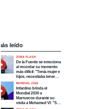
ás leído
ZONA FLASH
De la Fuente se emociona
al recordar su momento
más difícil: "Tenía mujer e
hijos, necesitaba tener
ingresos y volver al
MUNDIAL 2026
fútbol"
Infantino brinda el
Mundial 2030 a
Marruecos durante su
visita a Mohamed VI: "Se
celebrará en el país más