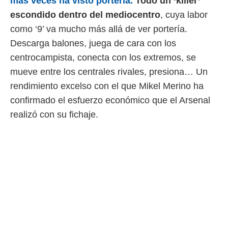
más veces ha visto portería.
Todo un ‘killer’
 botón
.
escondido dentro del mediocentro
, cuya labor
como ‘9’ va mucho más allá de ver portería.
nto,
Descarga balones, juega de cara con los
centrocampista, conecta con los extremos, se
cios
kies,
mueve entre los centrales rivales, presiona… Un
ores únicos
rendimiento excelso con el que Mikel Merino ha
as similares
nar,
confirmado el esfuerzo económico que el Arsenal
rocesar
realizó con su fichaje.
onales como
 este sitio
recciones IP
ficadores de
 posible
s
 traten tus
nales en
 interés
go a lo que
nerte. Para
retirar su