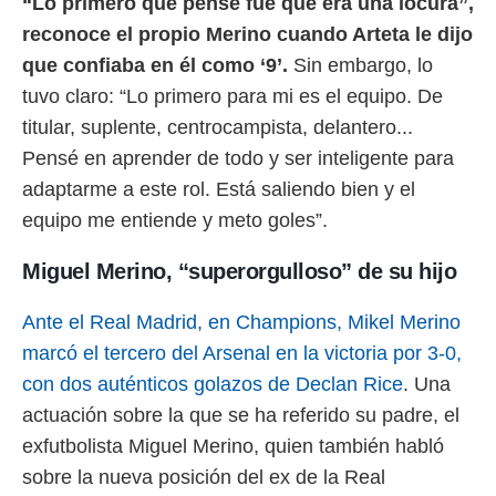
“Lo primero que pensé fue que era una locura”,
idad
a, utilizar
reconoce el propio Merino cuando Arteta le dijo
a
que confiaba en él como ‘9’.
Sin embargo, lo
 la
tuvo claro: “Lo primero para mi es el equipo. De
da, crear un
titular, suplente, centrocampista, delantero...
personalizar
o, uso de
Pensé en aprender de todo y ser inteligente para
a la
adaptarme a este rol. Está saliendo bien y el
e contenido
do, medir el
equipo me entiende y meto goles”.
 de la
medir el
Miguel Merino, “superorgulloso” de su hijo
 del
 comprender
Ante el Real Madrid, en Champions, Mikel Merino
 través de
s o a través
marcó el tercero del Arsenal en la victoria por 3-0,
nación de
con dos auténticos golazos de Declan Rice
. Una
edentes de
fuentes,
actuación sobre la que se ha referido su padre, el
y mejora de
exfutbolista Miguel Merino, quien también habló
os, uso de
ados con el
sobre la nueva posición del ex de la Real
 seleccionar