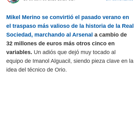
 mismo.
sultar más
Mikel Merino se convirtió el pasado verano en
 en nuestra
 Cookies
y
el traspaso más valioso de la historia de la Real
ualquier
Sociedad, marchando al Arsenal
a cambio de
ento
32 millones de euros más otros cinco en
 botón
variables.
Un adiós que dejó muy tocado al
ación de
kies
equipo de Imanol Alguacil, siendo pieza clave en la
 disponible
idea del técnico de Orio.
e nuestra
.
IVAMENTE,
as
 a cookies
 no aceptar
ón de
uedes
uestro sitio