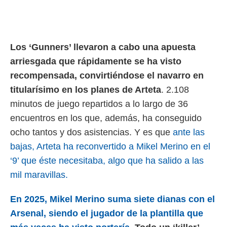
rtivo.com.
o, te
 de que
Los ‘Gunners’ llevaron a cabo una apuesta
talarán
e sean
arriesgada que rápidamente se ha visto
para
recompensada, convirtiéndose el navarro en
a
por el sitio
titularísimo en los planes de Arteta
. 2.108
o se
minutos de juego repartidos a lo largo de 36
cookies para
encuentros en los que, además, ha conseguido
nto ni para
ocho tantos y dos asistencias. Y es que
ante las
licidad o
bajas, Arteta ha reconvertido a Mikel Merino en el
ado, aunque
‘9’ que éste necesitaba, algo que ha salido a las
sualizar
general no
mil maravillas.
ada. Puedes
 instalación
En 2025, Mikel Merino suma siete dianas con el
y acceder a
io web a
Arsenal, siendo el jugador de la plantilla que
ste abono