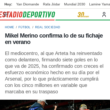
Hoy:
Yan Diomande
Rafa Jódar
Mundial 2030
Lamine Yama
privacidad
o de
ortivo
HOME
FÚTBOL
REAL SOCIEDAD
ortivo.com)
borado por
Mikel Merino confirma lo de su fichaje
es para
en verano
ue la
 que se
e calidad.
El mediocentro, al que Arteta ha reinventado
eder a este
como delantero, firmando siete goles en lo
ediante las
que va de 2025, ha confirmado con creces el
opciones:
esfuerzo económico hecho en su día por el
ookies y
Arsenal, por lo que prácticamente cumplirá
e forma
con los cinco millones en variable que
marcaba en su traspaso
d digital
ada, basada
mación
ediante
ecnologías