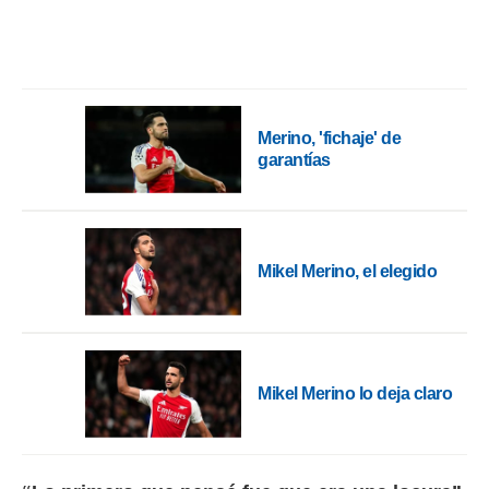
ento u
 de datos
er momento
ic en
o en
Merino, 'fichaje' de
 Cookies
en
garantías
eb.
y
socios
el
Mikel Merino, el elegido
to de
la
 en un
 y/o acceder
Mikel Merino lo deja claro
 de datos
ara
 anuncios
ar perfiles