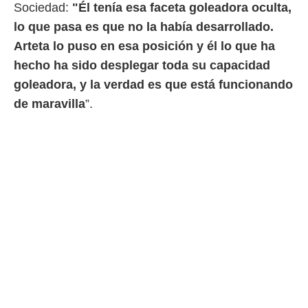
Sociedad:
"Él tenía esa faceta goleadora oculta,
o.
lo que pasa es que no la había desarrollado.
calización
precisa e
Arteta lo puso en esa posición y él lo que ha
ión mediante
hecho ha sido desplegar toda su capacidad
, publicidad
goleadora, y la verdad es que está funcionando
de maravilla
”.
dos,
 publicidad
,
ón de
 desarrollo
s.
tros 1199
ios