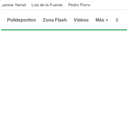
Lamine Yamal
Luis de la Fuente
Pedro Porro
o
Polideportivo
Zona Flash
Videos
Más +
A Conference League
áticas
Automovilismo
NBA
Radio
ultados
orte Andaluz
Formula 1
Clasificacion
Deporte Provincial Sevilla
a del Rey
ultados
dial de Clubes
ultados
Clasificación
bol Internacional
mier League
Bundesliga
ie A
Ligue 1
hajes
ecciones
dial 2026
Eurocopa 2024