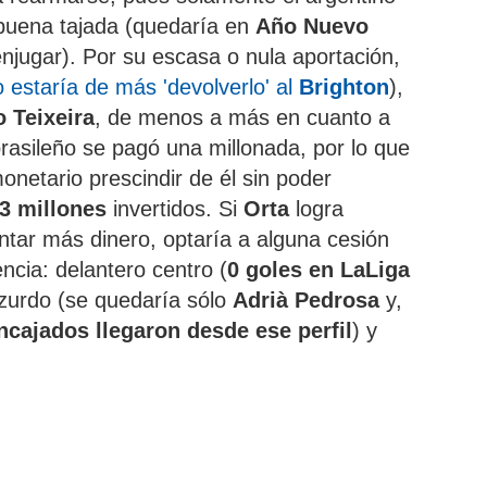
 buena tajada (quedaría en
Año Nuevo
enjugar). Por su escasa o nula aportación,
 estaría de más 'devolverlo' al
Brighton
),
 Teixeira
, de menos a más en cuanto a
rasileño se pagó una millonada, por lo que
monetario prescindir de él sin poder
3 millones
invertidos. Si
Orta
logra
juntar más dinero, optaría a alguna cesión
ncia: delantero centro (
0 goles en LaLiga
l zurdo (se quedaría sólo
Adrià Pedrosa
y,
ncajados llegaron desde ese perfil
) y