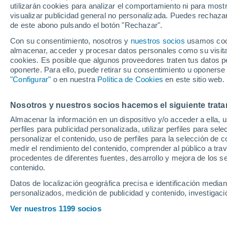
utilizarán cookies para analizar el comportamiento ni para most
Vargas, un 'killer'
visualizar publicidad general no personalizada. Puedes rechazar
de este abono pulsando el botón "Rechazar".
siniestro
Con su consentimiento, nosotros y
nuestros socios
usamos cooki
almacenar, acceder y procesar datos personales como su visita e
cookies. Es posible que algunos proveedores traten tus datos pe
Con apenas 2,5 millones de e
oponerte. Para ello, puede retirar su consentimiento u oponerse
priorizan traer un extremo, a
"Configurar"
o en nuestra
Política de Cookies
en este sitio web.
echan cuentas por si fueran 
Nosotros y nuestros socios hacemos el siguiente trata
Almacenar la información en un dispositivo y/o acceder a ella, 
perfiles para publicidad personalizada, utilizar perfiles para sele
personalizar el contenido, uso de perfiles para la selección de c
medir el rendimiento del contenido, comprender al público a tra
procedentes de diferentes fuentes, desarrollo y mejora de los se
contenido.
Datos de localización geográfica precisa e identificación mediant
personalizados, medición de publicidad y contenido, investigació
Ver nuestros 1199 socios