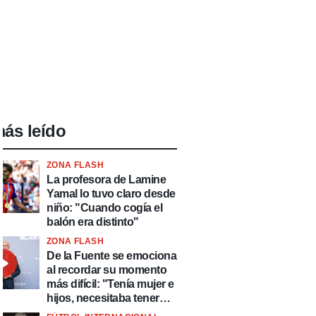
ás leído
ZONA FLASH
La profesora de Lamine
Yamal lo tuvo claro desde
niño: "Cuando cogía el
balón era distinto"
ZONA FLASH
De la Fuente se emociona
al recordar su momento
más difícil: "Tenía mujer e
hijos, necesitaba tener
ingresos y volver al