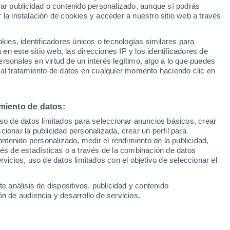
Sel
rar publicidad o contenido personalizado, aunque sí podrás
 y alguien para el agujero
UEFA Champions League
 la instalación de cookies y acceder a nuestro sitio web a través
Can
Resultados
Clasificacion
Fút
es, identificadores únicos o tecnologías similares para
UEFA Europa League
n este sitio web, las direcciones IP y los identificadores de
1ª 
Resultados
Clasificacion
rsonales en virtud de un interés legítimo, algo a lo que puedes
uros de margen salarial, los nervionenses
 al tratamiento de datos en cualquier momento haciendo clic en
unque se trabaja en varias salidas y se
factibles algunos complementos
miento de datos:
uso de datos limitados para seleccionar anuncios básicos, crear
ccionar la publicidad personalizada, crear un perfil para
ontenido personalizado, medir el rendimiento de la publicidad,
vés de estadísticas o a través de la combinación de datos
rvicios, uso de datos limitados con el objetivo de seleccionar el
e análisis de dispositivos, publicidad y contenido
n de audiencia y desarrollo de servicios.