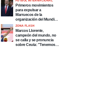
FÚTBOL INTERNACIONAL
fútbol"
Primeros movimientos
para expulsar a
Marruecos de la
organización del Mundial
2030
ZONA FLASH
Marcos Llorente,
campeón del mundo, no
se calla y se pronuncia
sobre Ceuta: "Tenemos
que defender nuestro
país de delincuentes"