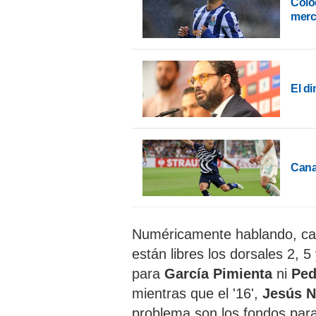
Colo
mer
El di
Canal
Numéricamente hablando, ca
están libres los dorsales 2, 
para
García Pimienta
ni
Ped
mientras que el '16',
Jesús 
problema son los fondos par