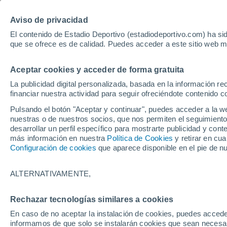
Hoy:
Yan Diomande
Aviso de privacidad
El contenido de Estadio Deportivo (estadiodeportivo.com) ha sid
que se ofrece es de calidad. Puedes acceder a este sitio web m
Laliga EA Sports
Padel
Clasificación
Resultados
Ciclismo
Aceptar cookies y acceder de forma gratuita
UFC
Alavés
Athletic Club de Bilbao
La publicidad digital personalizada, basada en la información r
financiar nuestra actividad para seguir ofreciéndote contenido c
Atlético de Madrid
FC Barcelona
Pulsando el botón "Aceptar y continuar", puedes acceder a la w
Real Betis
Celta de Vigo
nuestras o de nuestros socios, que nos permiten el seguimiento
Deportivo de A Coruña
Elche
desarrollar un perfil específico para mostrarte publicidad y co
más información en nuestra
Política de Cookies
y retirar en cu
Espanyol
Getafe
Configuración de cookies
que aparece disponible en el pie de n
Levante UD
Málaga CF
Osasuna
Racing de Santander
ALTERNATIVAMENTE,
Rayo Vallecano
Real Madrid
Real Sociedad
Sevilla FC
Rechazar tecnologías similares a cookies
HOME
FÚTBOL
SEVILLA FC
Valencia CF
Villarreal CF
En caso de no aceptar la instalación de cookies, puedes accede
El mercado invern
informamos de que solo se instalarán cookies que sean necesari