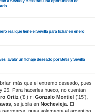
can a Sevilla y Betis tras una oportunidad de
cado
nero real que tiene el Sevilla para fichar en enero
es 'avala' un fichaje deseado por Betis y Sevilla
brían más que el extremo deseado, pues
5 y 25. Para hacerles hueco, no cuentan
ro Ortiz
('8') ni
Gonzalo Montiel
('15'),
Navas
, se jubila en
Nochevieja
. El
a rearmarse, pues solamente el argentino