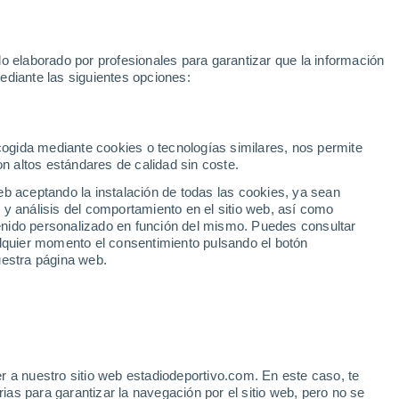
Mundial 2030
Lamine Yamal
Luis de la Fuente
Rodri
Rafa
o elaborado por profesionales para garantizar que la información
Fútbol
Motor
Tenis
Baloncest
ediante las siguientes opciones:
Motociclismo
ACB
Portadas
Laliga Hypermotion
Juegos Olímpicos
UEF
Tem
MotoGP
Resultados
Clasificación
Res
Dep
Euroliga
Opinión
Juegos Olímpicos de Invierno
AD Ceuta
Albacete
Cop
ecogida mediante cookies o tecnologías similares, nos permite
on altos estándares de calidad sin coste.
Burgos
Cádiz CF
Res
eb aceptando la instalación de todas las cookies, ya sean
CD Castellón
Celta Fortuna
Mun
 y análisis del comportamiento en el sitio web, así como
Córdoba CF
Eibar
Res
ntenido personalizado en función del mismo. Puedes consultar
alquier momento el consentimiento pulsando el botón
CD Eldense
FC Andorra
Fút
uestra página web.
Girona
Granada CF
Pre
Las Palmas
Leganés
Ser
Mallorca
Oviedo
Fic
Real Sociedad B
Real Valladolid
Sel
Sabadell
Real Sporting
r a nuestro sitio web estadiodeportivo.com. En este caso, te
Mun
al perfecto de Orta:
as para garantizar la navegación por el sitio web, pero no se
Tenerife
UD Almería