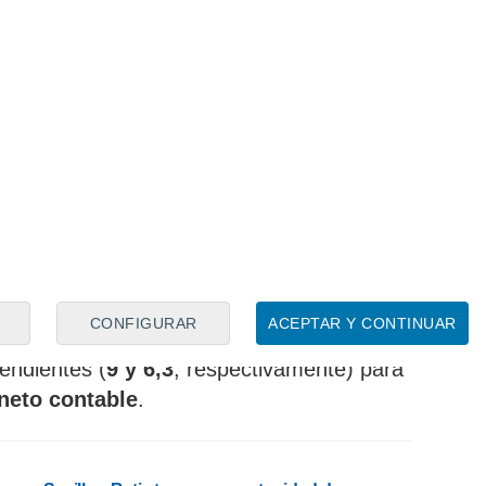
ampos
a los
Rayados de Monterrey
con
. El elegido es
Rubén Vargas
, que
ue viene y no ha renovado con el
star en su contratación este mes de enero
llones de euros
de que dispone el
 entre sueldo y compensación para los
, al tener sobrepasado el
LCPD
de
LaLiga
,
e reinvertir un
20%
de lo que recaude en
%
de lo que ahorre en salarios.
20 millones por Badé
, por ejemplo, se
stó
12 millones
, como
Lukébakio
(
9 fijos
CONFIGURAR
ACEPTAR Y CONTINUAR
xactos), por lo que han de tenerse en
endientes (
9 y 6,3
, respectivamente) para
 neto contable
.