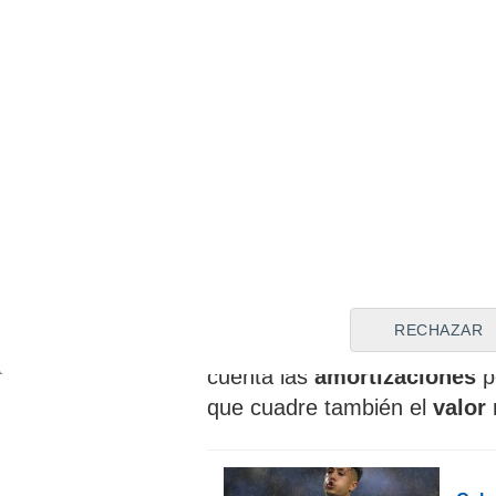
extemporánea de
Lucas Oc
la contratación de un extremo
termina contrato el verano q
Ausburgo
. La meta es no ga
los aproximadamente
2,5 mi
ejecutivo madrileño, aunque,
alemanes, será difícil. Luego
el
Sevilla FC
únicamente pued
forma de traspasos y un
60
Obviamente, si alguien paga
debería estudiar, aunque co
RECHAZAR
y 3 en variables
, para ser e
cuenta las
amortizaciones
p
que cuadre también el
valor