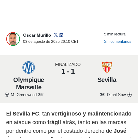
nos permite
ACEPTAR
estra
Y
ara seguir
CONTINUAR
e contenido
stándares
5 min lectura
sin coste.
Óscar Murillo
CONFIGURAR
03 de agosto de 2025 20:10
CET
Sin comentarios
 botón
continuar",
RECHAZAR
der a la
ndo la
FINALIZADO
 de todas
1 - 1
, ya sean
Olympique
Sevilla
de nuestros
 nos
Marseille
M. Greenwood
25'
36'
Djibril Sow
 y análisis
tamiento en
b, así como
El
Sevilla FC
, tan
vertiginoso y malintencionado
un perfil
para
en ataque como
frágil
atrás, tanto en las marcas
ublicidad y
por dentro como por el costado derecho de
José
do en