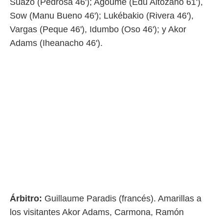
Suazo (Pedrosa 46'); Agoumé (Edu Altozano 61'),
Sow (Manu Bueno 46'); Lukébakio (Rivera 46'),
Vargas (Peque 46'), Idumbo (Oso 46'); y Akor
Adams (Iheanacho 46').
Árbitro:
Guillaume Paradis (francés). Amarillas a
los visitantes Akor Adams, Carmona, Ramón