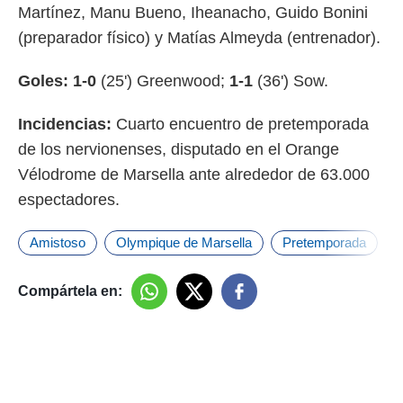
Martínez, Manu Bueno, Iheanacho, Guido Bonini
(preparador físico) y Matías Almeyda (entrenador).
Goles:
1-0
(25') Greenwood;
1-1
(36') Sow.
Incidencias:
Cuarto encuentro de pretemporada
de los nervionenses, disputado en el Orange
Vélodrome de Marsella ante alrededor de 63.000
espectadores.
Amistoso
Olympique de Marsella
Pretemporada
S
Compártela en: