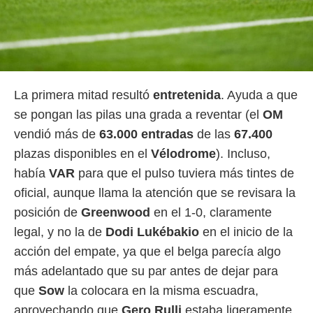
ento u
 de datos
er momento
ic en
o en
La primera mitad resultó
entretenida
. Ayuda a que
 Cookies
en
eb.
se pongan las pilas una grada a reventar (el
OM
vendió más de
63.000 entradas
de las
67.400
y
socios
plazas disponibles en el
Vélodrome
). Incluso,
el
había
VAR
para que el pulso tuviera más tintes de
oficial, aunque llama la atención que se revisara la
to de
posición de
Greenwood
en el 1-0, claramente
la
legal, y no la de
Dodi Lukébakio
en el inicio de la
 en un
acción del empate, ya que el belga parecía algo
 y/o acceder
 de datos
más adelantado que su par antes de dejar para
ara
que
Sow
la colocara en la misma escuadra,
 anuncios
ar perfiles
aprovechando que
Gero Rulli
estaba ligeramente