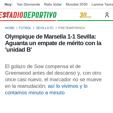
Hoy:
Yan Diomande
Rafa Jódar
Mundial 2030
Lamine Yama
privacidad
o de
ortivo
HOME
FÚTBOL
SEVILLA FC
PRETEMPORADA
ortivo.com)
borado por
Olympique de Marsella 1-1 Sevilla:
es para
Aguanta un empate de mérito con la
ue la
 que se
'unidad B'
e calidad.
eder a este
ediante las
El golazo de Sow compensa el de
opciones:
Greenwood antes del descanso y, con otro
ookies y
once casi nuevo, el marcador no se mueve
e forma
en la reanudación;
así lo vivimos y lo
contamos minuto a minuto
d digital
ada, basada
mación
ediante
ecnologías