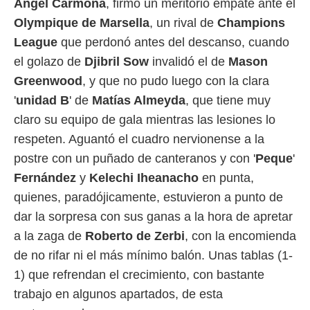
Ángel Carmona
, firmó un meritorio empate ante el
 mismo.
Olympique de Marsella
, un rival de
Champions
sultar más
 en nuestra
League
que perdonó antes del descanso, cuando
 Cookies
y
el golazo de
Djibril Sow
invalidó el de
Mason
ualquier
Greenwood
, y que no pudo luego con la clara
ento
'
unidad B
' de
Matías Almeyda
, que tiene muy
 botón
ación de
claro su equipo de gala mientras las lesiones lo
kies
respeten. Aguantó el cuadro nervionense a la
 disponible
postre con un puñado de canteranos y con '
Peque
'
e nuestra
.
Fernández
y
Kelechi Iheanacho
en punta,
quienes, paradójicamente, estuvieron a punto de
IVAMENTE,
dar la sorpresa con sus ganas a la hora de apretar
a la zaga de
Roberto de Zerbi
, con la encomienda
as
 a cookies
de no rifar ni el más mínimo balón. Unas tablas (1-
 no aceptar
1) que refrendan el crecimiento, con bastante
ón de
trabajo en algunos apartados, de esta
uedes
uestro sitio