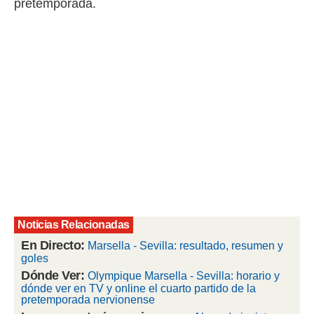
pretemporada.
rtivo.com.
o, te
 de que
talarán
e sean
para
a
por el sitio
o se
cookies para
nto ni para
licidad o
ado, aunque
Noticias Relacionadas
sualizar
general no
En Directo:
Marsella - Sevilla: resultado, resumen y
ada. Puedes
goles
 instalación
Dónde Ver:
Olympique Marsella - Sevilla: horario y
y acceder a
dónde ver en TV y online el cuarto partido de la
io web a
pretemporada nervionense
ste abono