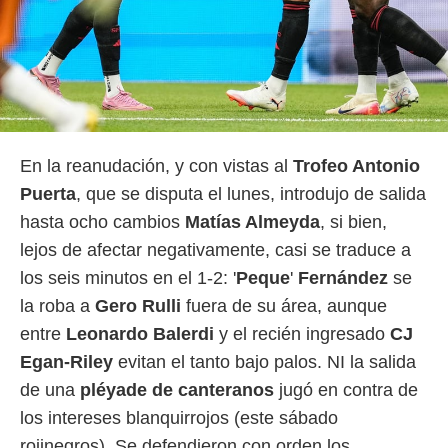
En la reanudación, y con vistas al
Trofeo Antonio
Puerta
, que se disputa el lunes, introdujo de salida
hasta ocho cambios
Matías Almeyda
, si bien,
lejos de afectar negativamente, casi se traduce a
los seis minutos en el 1-2: '
Peque
'
Fernández
se
la roba a
Gero Rulli
fuera de su área, aunque
entre
Leonardo Balerdi
y el recién ingresado
CJ
Egan-Riley
evitan el tanto bajo palos. NI la salida
de una
pléyade de canteranos
jugó en contra de
los intereses blanquirrojos (este sábado
rojinegros). Se defendieron con orden los