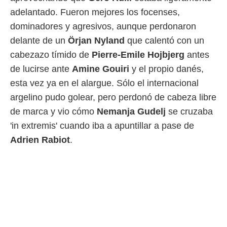
idad
adelantado. Fueron mejores los focenses,
a, utilizar
a
dominadores y agresivos, aunque perdonaron
 la
delante de un
Örjan Nyland
que calentó con un
da, crear un
cabezazo tímido de
Pierre-Emile Hojbjerg
antes
personalizar
de lucirse ante
Amine Gouiri
y el propio danés,
o, uso de
a la
esta vez ya en el alargue. Sólo el internacional
e contenido
argelino pudo golear, pero perdonó de cabeza libre
do, medir el
 de la
de marca y vio cómo
Nemanja Gudelj
se cruzaba
medir el
'in extremis' cuando iba a apuntillar a pase de
 del
 comprender
Adrien Rabiot
.
 través de
s o a través
nación de
edentes de
fuentes,
y mejora de
os, uso de
ados con el
 seleccionar