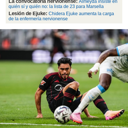
La convocatoria nervionense:
Almeyda insiste en
 botón
quién sí y quién no: la lista de 23 para Marsella
.
Lesión de Ejuke:
Chidera Ejuke aumenta la carga
de la enfermería nervionense
nto,
cios
kies,
ores únicos
as similares
nar,
rocesar
onales como
 este sitio
recciones IP
ficadores de
 posible
s
 traten tus
nales en
 interés
go a lo que
nerte. Para
retirar su