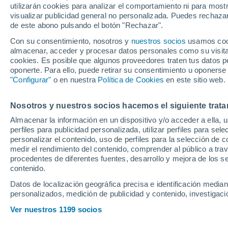
utilizarán cookies para analizar el comportamiento ni para most
que tener mejor o
visualizar publicidad general no personalizada. Puedes rechazar
de este abono pulsando el botón "Rechazar".
Con su consentimiento, nosotros y
nuestros socios
usamos cooki
almacenar, acceder y procesar datos personales como su visita e
Mariano Díaz y Alejo Véliz fu
cookies. Es posible que algunos proveedores traten tus datos pe
oponerte. Para ello, puede retirar su consentimiento u oponerse
liderada por Víctor Orta, per
"Configurar"
o en nuestra
Política de Cookies
en este sitio web.
ritmo competitivo y otro por 
el Sevilla sin marcar
Nosotros y nuestros socios hacemos el siguiente trata
Almacenar la información en un dispositivo y/o acceder a ella, 
Antonio Ramos
perfiles para publicidad personalizada, utilizar perfiles para sele
28 de mayo de 2024 17:00
CET
personalizar el contenido, uso de perfiles para la selección de c
medir el rendimiento del contenido, comprender al público a tra
procedentes de diferentes fuentes, desarrollo y mejora de los se
contenido.
Datos de localización geográfica precisa e identificación mediant
personalizados, medición de publicidad y contenido, investigació
Una de las principales tarea
Ver nuestros 1199 socios
enfrentar el
Sevilla FC
en el 