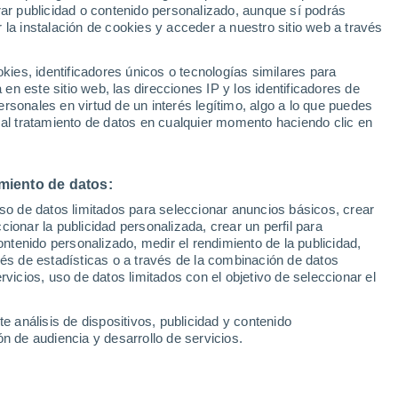
Sel
rar publicidad o contenido personalizado, aunque sí podrás
jo que en esta temporada
UEFA Champions League
 la instalación de cookies y acceder a nuestro sitio web a través
Can
Resultados
Clasificacion
Fút
es, identificadores únicos o tecnologías similares para
UEFA Europa League
n este sitio web, las direcciones IP y los identificadores de
1ª 
eron las apuestas de la dirección deportiva
Resultados
Clasificacion
rsonales en virtud de un interés legítimo, algo a lo que puedes
 al tratamiento de datos en cualquier momento haciendo clic en
o uno por las lesiones y la ausencia de
la falta de oportunidades cierra su paso por
miento de datos:
uso de datos limitados para seleccionar anuncios básicos, crear
4 min lectura
ccionar la publicidad personalizada, crear un perfil para
Sin comentarios
ontenido personalizado, medir el rendimiento de la publicidad,
vés de estadísticas o a través de la combinación de datos
rvicios, uso de datos limitados con el objetivo de seleccionar el
e análisis de dispositivos, publicidad y contenido
n de audiencia y desarrollo de servicios.
s a las que probablemente se tenga que
próximo mercado de fichajes será la de