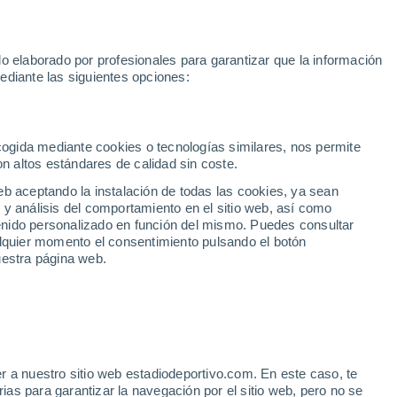
Mundial 2030
Lamine Yamal
Luis de la Fuente
Rodri
Rafa
o elaborado por profesionales para garantizar que la información
Fútbol
Motor
Tenis
Baloncest
ediante las siguientes opciones:
Motociclismo
ACB
Portadas
Laliga Hypermotion
Juegos Olímpicos
UEF
Tem
MotoGP
Resultados
Clasificación
Res
Dep
Euroliga
Opinión
Juegos Olímpicos de Invierno
AD Ceuta
Albacete
Cop
ecogida mediante cookies o tecnologías similares, nos permite
on altos estándares de calidad sin coste.
Burgos
Cádiz CF
Res
eb aceptando la instalación de todas las cookies, ya sean
CD Castellón
Celta Fortuna
Mun
 y análisis del comportamiento en el sitio web, así como
Córdoba CF
Eibar
Res
ntenido personalizado en función del mismo. Puedes consultar
alquier momento el consentimiento pulsando el botón
CD Eldense
FC Andorra
Fút
uestra página web.
Girona
Granada CF
Pre
Las Palmas
Leganés
Ser
Mallorca
Oviedo
Fic
Real Sociedad B
Real Valladolid
Sel
Sabadell
Real Sporting
r a nuestro sitio web estadiodeportivo.com. En este caso, te
Mun
esyri, Víctor Orta tendrá
as para garantizar la navegación por el sitio web, pero no se
Tenerife
UD Almería