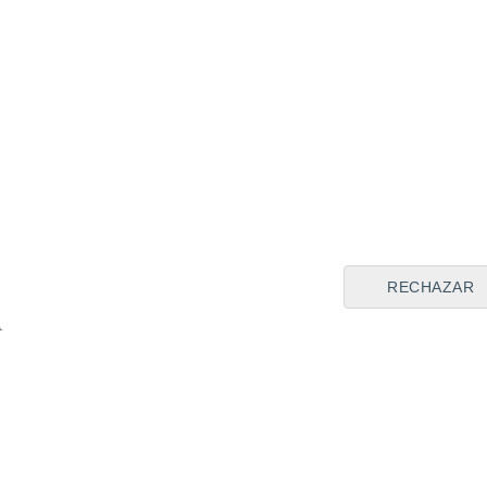
mientras que
Alejo Véliz
se 
con el
Sevilla FC
.
Alejo Véliz
Fichajes
La Prór
Compártela en:
RECHAZAR