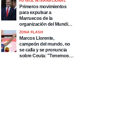
FÚTBOL INTERNACIONAL
fútbol"
Primeros movimientos
para expulsar a
Marruecos de la
organización del Mundial
2030
ZONA FLASH
Marcos Llorente,
campeón del mundo, no
se calla y se pronuncia
sobre Ceuta: "Tenemos
que defender nuestro
país de delincuentes"