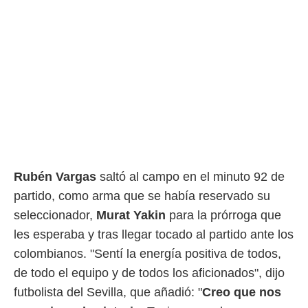
o.
calización
precisa e
ión mediante
, publicidad
dos,
 publicidad
,
ón de
 desarrollo
s.
Rubén
Vargas
saltó al campo en el minuto 92 de
partido, como arma que se había reservado su
tros 1199
ios
seleccionador,
Murat
Yakin
para la prórroga que
les esperaba y tras llegar tocado al partido ante los
colombianos. "Sentí la energía positiva de todos,
de todo el equipo y de todos los aficionados", dijo
futbolista del Sevilla, que añadió: "
Creo que nos