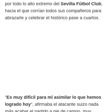
ento u
por todo lo alto extremo del
Sevilla Fútbol Club
,
hacia el que corrían todos sus compañeros para
 de datos
er momento
abrazarle y celebrar el histórico pase a cuartos.
ic en
o en
 Cookies
en
eb.
y
socios
el
to de
la
 en un
 y/o acceder
 de datos
"
Es muy difícil para mí asimilar lo que hemos
ara
logrado hoy
", afirmaba el atacante suizo nada
 anuncios
ar perfiles
más acabar el partido a pie de campo, muy