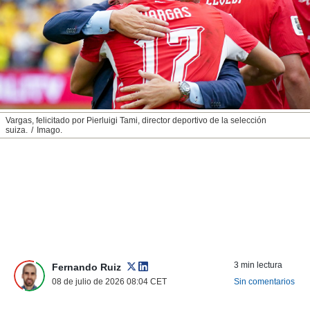
nos permite
ACEPTAR
estra
Y
ara seguir
CONTINUAR
e contenido
stándares
sin coste.
CONFIGURAR
 botón
continuar",
RECHAZAR
Vargas, felicitado por Pierluigi Tami, director deportivo de la selección
der a la
suiza.
Imago.
ndo la
 de todas
, ya sean
de nuestros
 nos
 y análisis
tamiento en
b, así como
un perfil
3 min lectura
Fernando Ruiz
para
08 de julio de 2026 08:04
CET
Sin comentarios
ublicidad y
do en