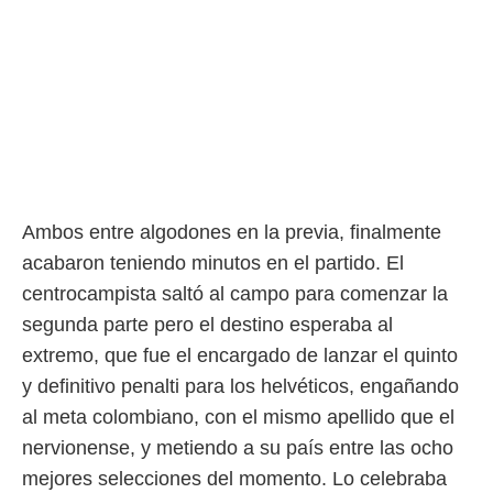
 botón
.
nto,
cios
kies,
ores únicos
as similares
nar,
rocesar
Ambos entre algodones en la previa, finalmente
onales como
acabaron teniendo minutos en el partido. El
 este sitio
centrocampista saltó al campo para comenzar la
recciones IP
ficadores de
segunda parte pero el destino esperaba al
 posible
extremo, que fue el encargado de lanzar el quinto
s
 traten tus
y definitivo penalti para los helvéticos, engañando
nales en
al meta colombiano, con el mismo apellido que el
 interés
go a lo que
nervionense, y metiendo a su país entre las ocho
nerte. Para
mejores selecciones del momento. Lo celebraba
retirar su