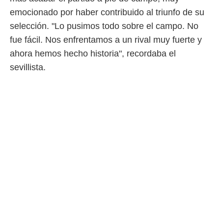
idad
emocionado por haber contribuido al triunfo de su
a, utilizar
a
selección. "Lo pusimos todo sobre el campo. No
 la
fue fácil. Nos enfrentamos a un rival muy fuerte y
da, crear un
ahora hemos hecho historia", recordaba el
personalizar
sevillista.
o, uso de
a la
e contenido
do, medir el
 de la
medir el
 del
 comprender
 través de
s o a través
nación de
edentes de
fuentes,
y mejora de
os, uso de
ados con el
 seleccionar