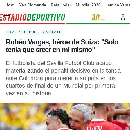
Hoy:
Yan Diomande
Rafa Jódar
Mundial 2030
Lamine Yama
privacidad
o de
ortivo
HOME
FÚTBOL
SEVILLA FC
ortivo.com)
borado por
Rubén Vargas, héroe de Suiza: "Solo
es para
tenía que creer en mí mismo"
ue la
 que se
e calidad.
El futbolista del Sevilla Fútbol Club acabó
eder a este
materializando el penalti decisivo en la tanda
ediante las
ante Colombia para meter a su país en los
opciones:
cuartos de final de un Mundial por primera
ookies y
vez en su historia
e forma
d digital
ada, basada
mación
ediante
ecnologías