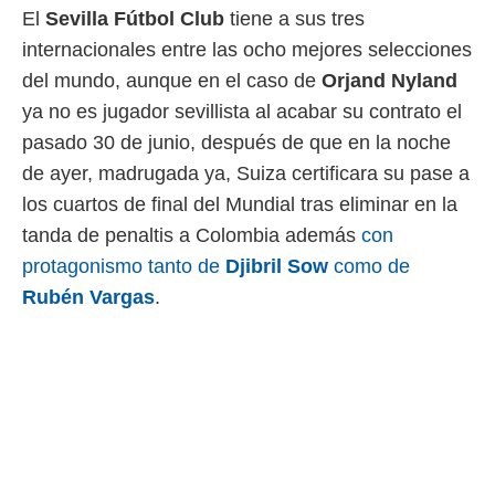
El
Sevilla Fútbol Club
tiene a sus tres
 mismo.
sultar más
internacionales entre las ocho mejores selecciones
 en nuestra
del mundo, aunque en el caso de
Orjand
Nyland
 Cookies
y
ualquier
ya no es jugador sevillista al acabar su contrato el
pasado 30 de junio, después de que en la noche
ento
 botón
de ayer, madrugada ya, Suiza certificara su pase a
ación de
los cuartos de final del Mundial tras eliminar en la
kies
 disponible
tanda de penaltis a Colombia además
con
e nuestra
protagonismo tanto de
Djibril
Sow
como de
.
Rubén
Vargas
.
IVAMENTE,
as
 a cookies
 no aceptar
ón de
uedes
uestro sitio