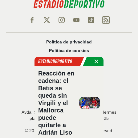
Política de privacidad
Política de cookies
Política Comercial
Aviso legal
Reacción en
Configuración de privacidad
cadena: el
Sobre nosotros
Betis se
Código Ético
queda sin
Virgili y el
Mallorca
Avda. San Francisco Javier, 22 · Edificio Hermes
puede
planta 5 · 41018 Sevilla · T. 954 216 525
quitarle a
© 2026 Estadio Deportivo. All rights reserved.
Adrián Liso