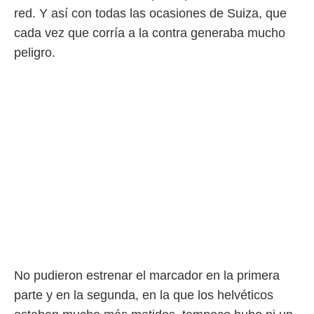
idad
red. Y así con todas las ocasiones de Suiza, que
a, utilizar
a
cada vez que corría a la contra generaba mucho
 la
peligro.
da, crear un
personalizar
o, uso de
a la
e contenido
do, medir el
 de la
medir el
 del
 comprender
 través de
s o a través
nación de
edentes de
fuentes,
y mejora de
No pudieron estrenar el marcador en la primera
os, uso de
parte y en la segunda, en la que los helvéticos
ados con el
 seleccionar