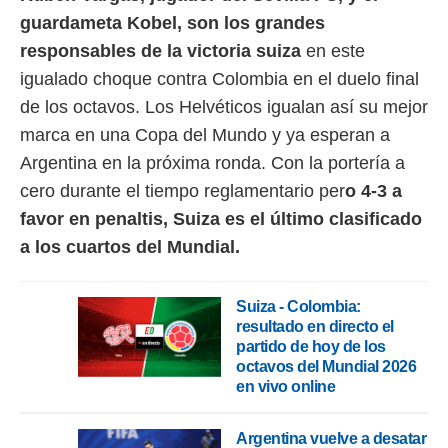
 botón
guardameta Kobel, son los grandes
.
responsables de la victoria suiza
en este
nto,
igualado choque contra Colombia en el duelo final
de los octavos. Los Helvéticos igualan así su mejor
cios
kies,
marca en una Copa del Mundo y ya esperan a
ores únicos
Argentina en la próxima ronda. Con la portería a
as similares
cero durante el tiempo reglamentario per
o 4-3 a
nar,
rocesar
favor en penaltis, Suiza es el último clasificado
onales como
a los cuartos del Mundial.
 este sitio
recciones IP
ficadores de
 posible
Suiza - Colombia:
s
resultado en directo el
 traten tus
partido de hoy de los
nales en
octavos del Mundial 2026
 interés
en vivo online
go a lo que
nerte. Para
retirar su
Argentina vuelve a desatar