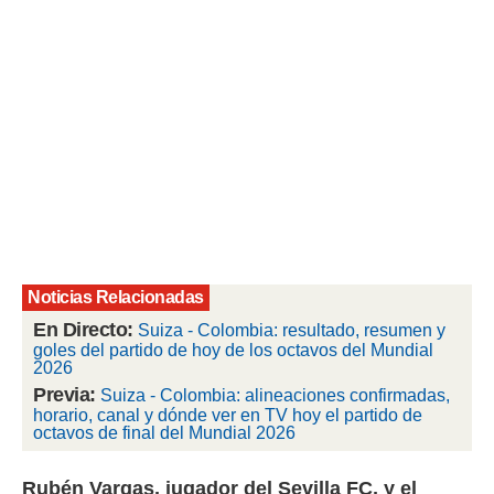
rtivo.com.
o, te
 de que
talarán
e sean
para
a
por el sitio
o se
cookies para
nto ni para
licidad o
Noticias Relacionadas
En Directo:
Suiza - Colombia: resultado, resumen y
ado, aunque
goles del partido de hoy de los octavos del Mundial
sualizar
2026
general no
Previa:
Suiza - Colombia: alineaciones confirmadas,
ada. Puedes
horario, canal y dónde ver en TV hoy el partido de
 instalación
octavos de final del Mundial 2026
y acceder a
io web a
ste abono
Rubén Vargas, jugador del Sevilla FC, y el