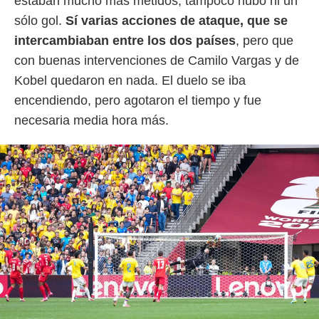
estaban mucho más metidos, tampoco hubo ni un
o.
sólo gol.
Sí varias acciones de ataque, que se
calización
intercambiaban entre los dos países
, pero que
precisa e
ión mediante
con buenas intervenciones de Camilo Vargas y de
Kobel quedaron en nada. El duelo se iba
, publicidad
encendiendo, pero agotaron el tiempo y fue
dos,
necesaria media hora más.
 publicidad
,
ón de
 desarrollo
s.
tros 1199
ios