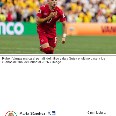
nos permite
ACEPTAR
estra
Y
ara seguir
CONTINUAR
e contenido
stándares
sin coste.
CONFIGURAR
 botón
continuar",
RECHAZAR
der a la
ndo la
 de todas
Rubén Vargas marca el penalti definitivo y da a Suiza el último pase a los
, ya sean
cuartos de final del Mundial 2026
Imago
de nuestros
 nos
 y análisis
tamiento en
b, así como
un perfil
para
ublicidad y
6 min lectura
Marta Sánchez
do en