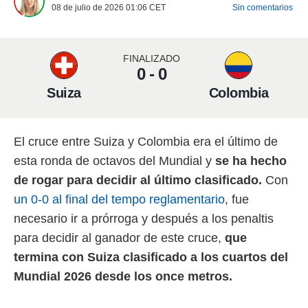
08 de julio de 2026 01:06
CET
Sin comentarios
 mismo.
sultar más
 en nuestra
 Cookies
y
FINALIZADO
ualquier
0 - 0
Suiza
Colombia
ento
 botón
ación de
kies
El cruce entre Suiza y Colombia era el último de
 disponible
e nuestra
esta ronda de octavos del Mundial y
se ha hecho
.
de rogar para decidir al último clasificado.
Con
IVAMENTE,
un 0-0 al final del tempo reglamentario
, fue
necesario ir a prórroga y después a los penaltis
as
para decidir al ganador de este cruce,
que
 a cookies
termina con Suiza clasificado a los cuartos del
 no aceptar
Mundial 2026 desde los once metros.
ón de
uedes
uestro sitio