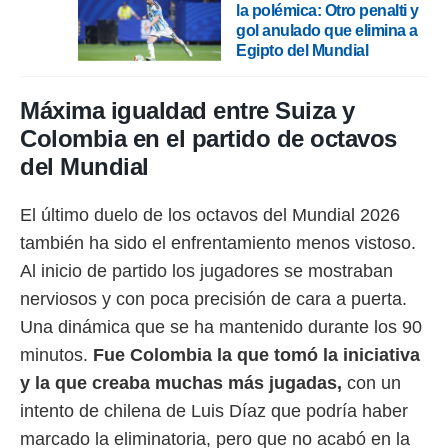
ento u
la polémica: Otro penalti y
gol anulado que elimina a
 de datos
Egipto del Mundial
er momento
ic en
o en
Máxima igualdad entre Suiza y
Colombia en el partido de octavos
 Cookies
en
eb.
del Mundial
y
El último duelo de los octavos del Mundial 2026
socios
el
también ha sido el enfrentamiento menos vistoso.
Al inicio de partido los jugadores se mostraban
to de
nerviosos y con poca precisión de cara a puerta.
la
Una dinámica que se ha mantenido durante los 90
 en un
minutos.
Fue Colombia la que tomó la iniciativa
 y/o acceder
 de datos
y la que creaba muchas más jugadas,
con un
ara
intento de chilena de Luis Díaz que podría haber
 anuncios
ar perfiles
marcado la eliminatoria, pero que no acabó en la