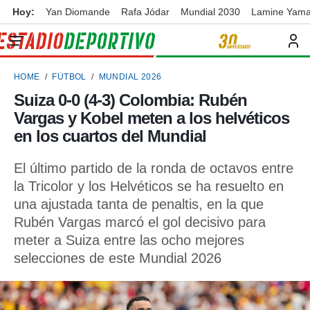
Hoy:
Yan Diomande
Rafa Jódar
Mundial 2030
Lamine Yama
privacidad
o de
ortivo
HOME
FÚTBOL
MUNDIAL 2026
ortivo.com)
borado por
Suiza 0-0 (4-3) Colombia: Rubén
es para
Vargas y Kobel meten a los helvéticos
ue la
 que se
en los cuartos del Mundial
e calidad.
eder a este
El último partido de la ronda de octavos entre
ediante las
la Tricolor y los Helvéticos se ha resuelto en
opciones:
una ajustada tanta de penaltis, en la que
ookies y
Rubén Vargas marcó el gol decisivo para
e forma
meter a Suiza entre las ocho mejores
selecciones de este Mundial 2026
d digital
ada, basada
mación
ediante
ecnologías