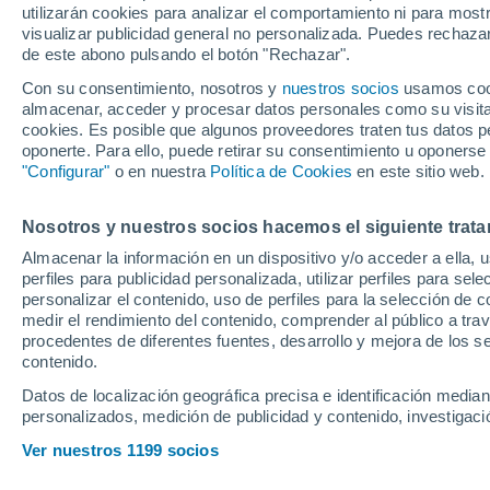
utilizarán cookies para analizar el comportamiento ni para most
acelera en su con
visualizar publicidad general no personalizada. Puedes rechazar
de este abono pulsando el botón "Rechazar".
Con su consentimiento, nosotros y
nuestros socios
usamos cooki
almacenar, acceder y procesar datos personales como su visita e
Tras tener un acuerdo econó
cookies. Es posible que algunos proveedores traten tus datos pe
oponerte. Para ello, puede retirar su consentimiento u oponerse
prefiere un perfil como el del
"Configurar"
o en nuestra
Política de Cookies
en este sitio web.
solo resta acordar la duració
nuevo jugador che
Nosotros y nuestros socios hacemos el siguiente trata
Almacenar la información en un dispositivo y/o acceder a ella, 
Fernando Ruiz
perfiles para publicidad personalizada, utilizar perfiles para sele
14 de junio de 2026 11:40
CET
personalizar el contenido, uso de perfiles para la selección de c
medir el rendimiento del contenido, comprender al público a tra
procedentes de diferentes fuentes, desarrollo y mejora de los se
contenido.
Datos de localización geográfica precisa e identificación mediant
personalizados, medición de publicidad y contenido, investigació
El
Valencia
tiene mucho que 
Ver nuestros 1199 socios
de julio tan solo contará ofi