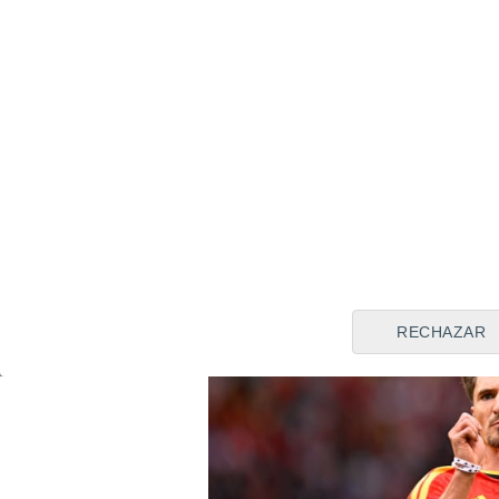
Carlos
Corberán
, y es que 
poco tiene que ver con el va
Según ha informado '90 Minu
lateral derecho belga es otra
deportiva del Valencia para r
RECHAZAR