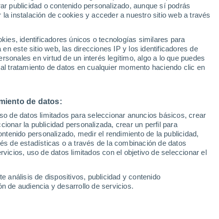
Sel
rar publicidad o contenido personalizado, aunque sí podrás
tratación
UEFA Champions League
 la instalación de cookies y acceder a nuestro sitio web a través
Can
Resultados
Clasificacion
Fút
es, identificadores únicos o tecnologías similares para
UEFA Europa League
n este sitio web, las direcciones IP y los identificadores de
1ª 
mico con Andrés García, el técnico che
Resultados
Clasificacion
rsonales en virtud de un interés legítimo, algo a lo que puedes
 al tratamiento de datos en cualquier momento haciendo clic en
 lateral belga, que queda libre y con el que
n del contrato para que se convierta en
miento de datos:
uso de datos limitados para seleccionar anuncios básicos, crear
5 min lectura
ccionar la publicidad personalizada, crear un perfil para
Sin comentarios
ontenido personalizado, medir el rendimiento de la publicidad,
vés de estadísticas o a través de la combinación de datos
rvicios, uso de datos limitados con el objetivo de seleccionar el
e análisis de dispositivos, publicidad y contenido
n de audiencia y desarrollo de servicios.
hacer en el lateral derecho. El próximo 1
cialmente con
Dimitri
Foulquier
como