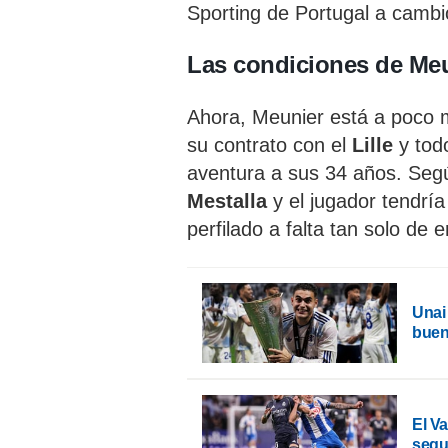
Sporting de Portugal a cambi
Las condiciones de Me
Ahora, Meunier está a poco 
su contrato con el
Lille
y tod
aventura a sus 34 años. Segú
Mestalla
y el jugador tendr
perfilado a falta tan solo de 
Unai
buen
El V
segu