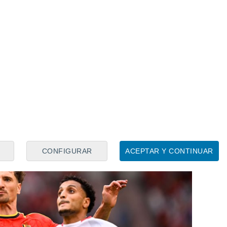
ha aparecido otro nombre en escena que
lenciano, como es el de
Thomas
Meunier
.
ts' de À Punt Radio, el experimentado
 de las opciones que maneja la dirección
eforzar su banda diestra.
CONFIGURAR
ACEPTAR Y CONTINUAR