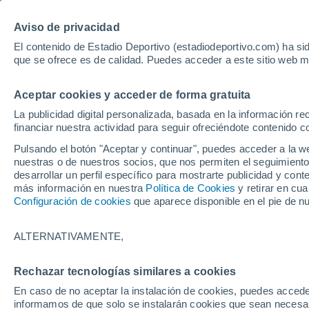
Hoy:
Bayer - Sevilla
pole Mot
Aviso de privacidad
El contenido de Estadio Deportivo (estadiodeportivo.com) ha sid
que se ofrece es de calidad. Puedes acceder a este sitio web m
Laliga EA Sports
Padel
Clasificación
Resultados
Ciclismo
Aceptar cookies y acceder de forma gratuita
UFC
Alavés
Athletic Club de Bilbao
La publicidad digital personalizada, basada en la información r
financiar nuestra actividad para seguir ofreciéndote contenido c
Atlético de Madrid
FC Barcelona
Pulsando el botón "Aceptar y continuar", puedes acceder a la w
Real Betis
Celta de Vigo
nuestras o de nuestros socios, que nos permiten el seguimiento
Deportivo de A Coruña
Elche
desarrollar un perfil específico para mostrarte publicidad y co
más información en nuestra
Política de Cookies
y retirar en cu
Espanyol
Getafe
Configuración de cookies
que aparece disponible en el pie de n
Levante UD
Málaga CF
Osasuna
Racing de Santander
ALTERNATIVAMENTE,
Rayo Vallecano
Real Madrid
Real Sociedad
Sevilla FC
Rechazar tecnologías similares a cookies
HOME
FÚTBOL
VALENCIA CF
Valencia CF
Villarreal CF
En caso de no aceptar la instalación de cookies, puedes accede
Corberán apuesta 
informamos de que solo se instalarán cookies que sean necesari