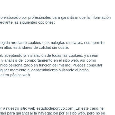
oGP
Yan Diomande
Mundial 2030
Rafa Jódar
Luis de la Fuen
o elaborado por profesionales para garantizar que la información
Fútbol
Motor
Tenis
Baloncest
ediante las siguientes opciones:
Motociclismo
ACB
Portadas
Laliga Hypermotion
Juegos Olímpicos
UEF
Tem
MotoGP
Resultados
Clasificación
Res
Dep
Euroliga
Opinión
Juegos Olímpicos de Invierno
AD Ceuta
Albacete
Cop
ecogida mediante cookies o tecnologías similares, nos permite
on altos estándares de calidad sin coste.
Burgos
Cádiz CF
Res
eb aceptando la instalación de todas las cookies, ya sean
CD Castellón
Celta Fortuna
Mun
 y análisis del comportamiento en el sitio web, así como
Córdoba CF
Eibar
Res
ntenido personalizado en función del mismo. Puedes consultar
alquier momento el consentimiento pulsando el botón
CD Eldense
FC Andorra
Fút
uestra página web.
Girona
Granada CF
Pre
Las Palmas
Leganés
Ser
Mallorca
Oviedo
Fic
Real Sociedad B
Real Valladolid
Sel
Sabadell
Real Sporting
r a nuestro sitio web estadiodeportivo.com. En este caso, te
Mun
por Meunier y el Valencia
as para garantizar la navegación por el sitio web, pero no se
Tenerife
UD Almería