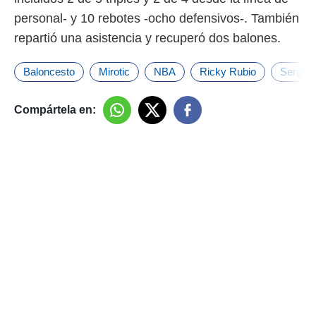
idad
personal- y 10 rebotes -ocho defensivos-. También
a, utilizar
a
repartió una asistencia y recuperó dos balones.
 la
da, crear un
Baloncesto
Mirotic
NBA
Ricky Rubio
Sergio 
personalizar
o, uso de
Compártela en:
a la
e contenido
do, medir el
 de la
medir el
 del
 comprender
 través de
s o a través
nación de
edentes de
fuentes,
y mejora de
os, uso de
ados con el
 seleccionar