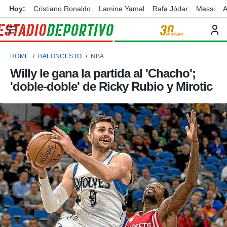
Hoy:
Cristiano Ronaldo
Lamine Yamal
Rafa Jódar
Messi
A
privacidad
o de
ortivo
HOME
BALONCESTO
NBA
ortivo.com)
borado por
Willy le gana la partida al 'Chacho';
es para
'doble-doble' de Ricky Rubio y Mirotic
ue la
 que se
e calidad.
eder a este
ediante las
opciones:
ookies y
e forma
d digital
ada, basada
mación
ediante
ecnologías