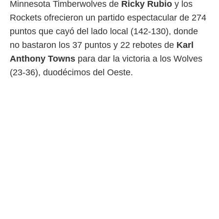
Minnesota Timberwolves de
Ricky Rubio
y los
 botón
.
Rockets ofrecieron un partido espectacular de 274
puntos que cayó del lado local (142-130), donde
nto,
no bastaron los 37 puntos y 22 rebotes de
Karl
cios
Anthony Towns
para dar la victoria a los Wolves
kies,
(23-36), duodécimos del Oeste.
ores únicos
as similares
nar,
rocesar
onales como
 este sitio
recciones IP
ficadores de
 posible
s
 traten tus
nales en
 interés
go a lo que
nerte. Para
retirar su