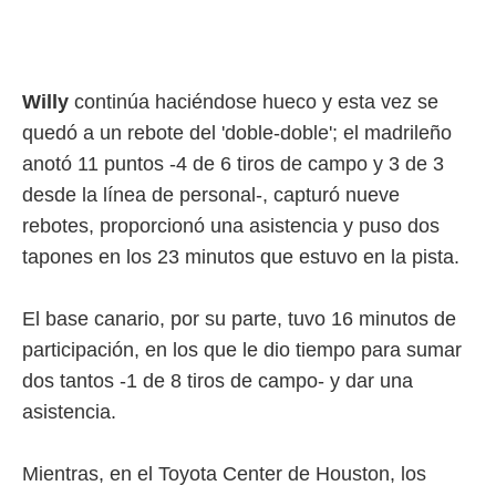
rtivo.com.
o, te
 de que
Willy
continúa haciéndose hueco y esta vez se
talarán
e sean
quedó a un rebote del 'doble-doble'; el madrileño
para
anotó 11 puntos -4 de 6 tiros de campo y 3 de 3
a
por el sitio
desde la línea de personal-, capturó nueve
o se
rebotes, proporcionó una asistencia y puso dos
cookies para
tapones en los 23 minutos que estuvo en la pista.
nto ni para
licidad o
El base canario, por su parte, tuvo 16 minutos de
ado, aunque
participación, en los que le dio tiempo para sumar
sualizar
general no
dos tantos -1 de 8 tiros de campo- y dar una
ada. Puedes
asistencia.
 instalación
y acceder a
io web a
Mientras, en el Toyota Center de Houston, los
ste abono