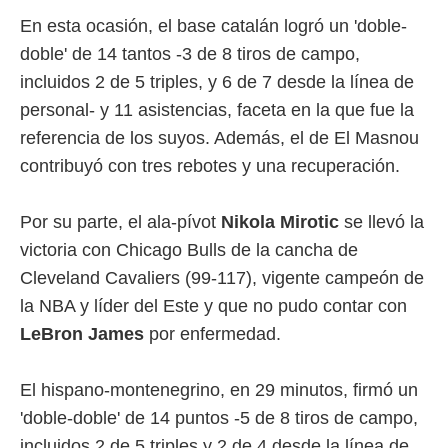
ento u
En esta ocasión, el base catalán logró un 'doble-
 de datos
doble' de 14 tantos -3 de 8 tiros de campo,
er momento
incluidos 2 de 5 triples, y 6 de 7 desde la línea de
ic en
o en
personal- y 11 asistencias, faceta en la que fue la
referencia de los suyos. Además, el de El Masnou
 Cookies
en
eb.
contribuyó con tres rebotes y una recuperación.
y
socios
Por su parte, el ala-pívot
Nikola Mirotic
se llevó la
el
victoria con Chicago Bulls de la cancha de
to de
Cleveland Cavaliers (99-117), vigente campeón de
la NBA y líder del Este y que no pudo contar con
la
LeBron James
por enfermedad.
 en un
 y/o acceder
 de datos
El hispano-montenegrino, en 29 minutos, firmó un
ara
 anuncios
'doble-doble' de 14 puntos -5 de 8 tiros de campo,
ar perfiles
incluidos 2 de 5 triples y 2 de 4 desde la línea de