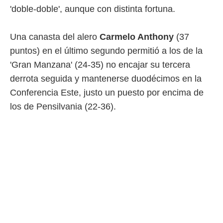
'doble-doble', aunque con distinta fortuna.
 mismo.
sultar más
 en nuestra
Una canasta del alero
Carmelo Anthony
(37
 Cookies
y
ualquier
puntos) en el último segundo permitió a los de la
'Gran Manzana' (24-35) no encajar su tercera
ento
 botón
derrota seguida y mantenerse duodécimos en la
ación de
Conferencia Este, justo un puesto por encima de
kies
 disponible
los de Pensilvania (22-36).
e nuestra
.
IVAMENTE,
as
 a cookies
 no aceptar
ón de
uedes
uestro sitio