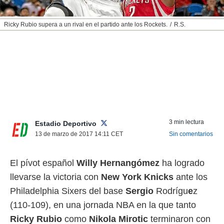
nos permite
ACEPTAR
estra
Ricky Rubio supera a un rival en el partido ante los Rockets.
R.S.
Y
ara seguir
CONTINUAR
e contenido
stándares
sin coste.
CONFIGURAR
 botón
continuar",
RECHAZAR
der a la
ndo la
 de todas
, ya sean
3 min lectura
Estadio Deportivo
de nuestros
13 de marzo de 2017 14:11
CET
Sin comentarios
 nos
 y análisis
El pívot español
Willy Hernangómez
ha logrado
tamiento en
llevarse la victoria con
New York Knicks
ante los
b, así como
un perfil
Philadelphia Sixers del base
Sergio
Rodrígu
e
z
para
(110-109), en una jornada NBA en la que tanto
ublicidad y
Ricky Rubio
como
Nikola Mirotic
terminaron con
do en